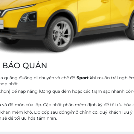
À BẢO QUẢN
óa quãng đường di chuyển và chế độ
Sport
khi muốn trải nghiệ
hợp nhất.
y chọn) để nạp năng lượng qua đêm hoặc các trạm sạc nhanh cô
 và độ mòn của lốp. Cập nhật phần mềm định kỳ để tối ưu hóa quả
hăn mềm khô. Do cốp sau đóng/mở chỉnh cơ, quý khách lưu ý t
 sẽ để tối ưu hóa tầm nhìn.