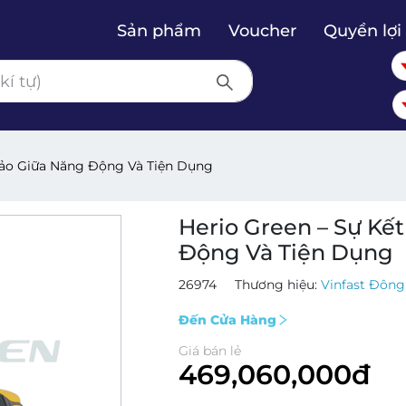
Sản phẩm
Voucher
Quyền lợi 
Hảo Giữa Năng Động Và Tiện Dụng
Herio Green – Sự Kế
Động Và Tiện Dụng
26974
Thương hiệu:
Vinfast Đông
Đến Cửa Hàng
Giá bán lẻ
469,060,000đ