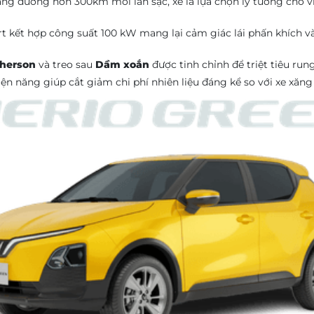
ng đường hơn 300km mỗi lần sạc, xe là lựa chọn lý tưởng cho việ
rt kết hợp công suất 100 kW mang lại cảm giác lái phấn khích và
herson
và treo sau
Dầm xoắn
được tinh chỉnh để triệt tiêu ru
n năng giúp cắt giảm chi phí nhiên liệu đáng kể so với xe xăng