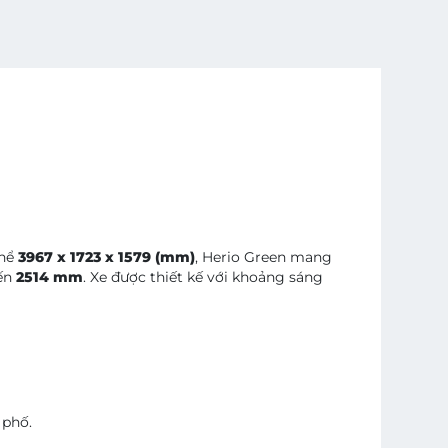
thể
3967 x 1723 x 1579 (mm)
, Herio Green mang
đến
2514 mm
. Xe được thiết kế với khoảng sáng
 phố.