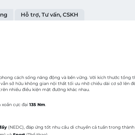
ụng
Hỗ trợ, Tư vấn, CSKH
o phong cách sống năng động và bền vững. Với kích thước tổng 
vẫn sở hữu không gian nội thất tối ưu nhờ chiều dài cơ sở lên 
trên nhiều điều kiện mặt đường khác nhau.
 xoắn cực đại
135 Nm
.
đầy
(NEDC), đáp ứng tốt nhu cầu di chuyển cả tuần trong thành
ệm) và
Sport
(Thể thao).