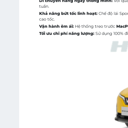
Di chuyển hằng ngày thông minh:
Với quã
tuần.
Khả năng bứt tốc linh hoạt:
Chế độ lái Spo
cao tốc.
Vận hành êm ái:
Hệ thống treo trước
MacP
Tối ưu chi phí năng lượng:
Sử dụng 100% điệ