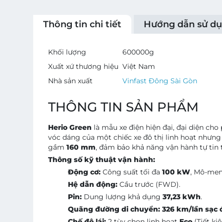
Thông tin chi tiết
Hướng dẫn sử d
Khối lượng
600000
g
Xuất xứ thương hiệu
Việt Nam
Nhà sản xuất
Vinfast Đông Sài Gòn
THÔNG TIN SẢN PHẨM
Herio Green
là mẫu xe điện hiện đại, đại diện ch
vóc dáng của một chiếc xe đô thị linh hoạt nhưng 
gầm
160 mm
, đảm bảo khả năng vận hành tự tin 
Thông số kỹ thuật vận hành:
Động cơ:
Công suất tối đa
100 kW
, Mô-men
Hệ dẫn động:
Cầu trước (FWD).
Pin:
Dung lượng khả dụng
37,23 kWh
.
Quãng đường di chuyển:
326 km/lần sạc 
Chế độ lái:
2 tùy chọn linh hoạt
Eco
(Tiết ki