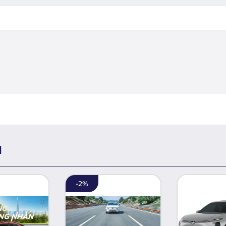
H
-
2
%