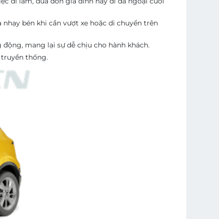
c đi làm, đưa đón gia đình hay đi dã ngoại cuối
 nhạy bén khi cần vượt xe hoặc di chuyển trên
ng động, mang lại sự dễ chịu cho hành khách.
 truyền thống.