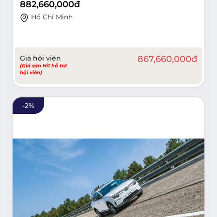
882,660,000
đ
Hồ Chí Minh
Giá hội viên
867,660,000
đ
(Giá sàn Hi1 hỗ trợ
hội viên)
-
2
%