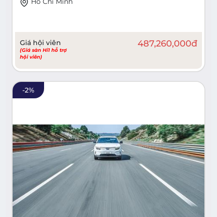
Hồ Chí Minh
Giá hội viên
487,260,000
đ
(Giá sàn Hi1 hỗ trợ
hội viên)
-
2
%