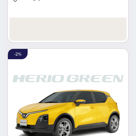
-
2
%