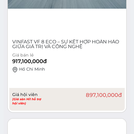
VINFAST VF 8 ECO – SỰ KẾT HỢP HOÀN HẢO
GIỮA GIÁ TRỊ VÀ CÔNG NGHỆ
Giá bán lẻ
917,100,000
đ
Hồ Chí Minh
Giá hội viên
897,100,000
đ
(Giá sàn Hi1 hỗ trợ
hội viên)