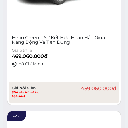
Herio Green – Sự Kết Hợp Hoàn Hảo Giữa
Năng Động Và Tiện Dụng
Giá bán lẻ
469,060,000
đ
Hồ Chí Minh
Giá hội viên
459,060,000
đ
(Giá sàn Hi1 hỗ trợ
hội viên)
-
2
%