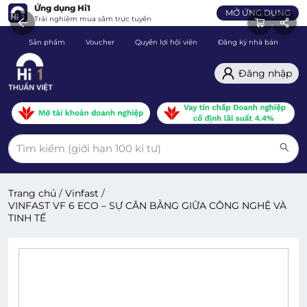
Ứng dụng Hi1
MỞ ỨNG DỤNG
Trải nghiệm mua sắm trực tuyến
Sản phẩm
Voucher
Quyền lợi hội viên
Đăng ký nhà bán
C
Đăng nhập
Trang chủ
/
Vinfast
/
VINFAST VF 6 ECO – SỰ CÂN BẰNG GIỮA CÔNG NGHỆ VÀ
TINH TẾ