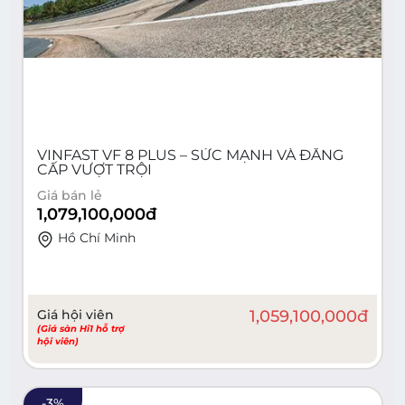
VINFAST VF 8 PLUS – SỨC MẠNH VÀ ĐẲNG
CẤP VƯỢT TRỘI
Giá bán lẻ
1,079,100,000
đ
Hồ Chí Minh
Giá hội viên
1,059,100,000
đ
(Giá sàn Hi1 hỗ trợ
hội viên)
-
3
%