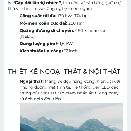
lý
“Cặp đối lập tự nhiên”
, tạo nên sự cân bằng giữa sự
thú vị – tinh tế và công nghệ – con người.
Công suất tối đa:
130 kW (174 hp).
Mô-men xoắn cực đại:
250 Nm.
Quãng đường di chuyển:
480 km/lần sạc
(NEDC).
Dung lượng pin:
59,6 kW.
Kích thước La-zăng:
17 inch.
THIẾT KẾ NGOẠI THẤT & NỘI THẤT
Ngoại thất:
Mang vẻ đẹp năng động, hiện đại với
những đường nét tinh tế. Hệ thống đèn LED đặc
trưng của VinFast tạo điểm nhấn ấn tượng ngay
từ ánh nhìn đầu tiên.