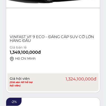
VINFAST VF 9 ECO – ĐẲNG CẤP SUV CỠ LỚN
HÀNG ĐẦU
Giá bán lẻ
1,349,100,000
đ
Hồ Chí Minh
Giá hội viên
1,324,100,000
đ
(Giá sàn Hi1 hỗ trợ
hội viên)
-
2
%