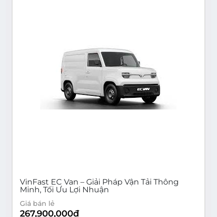
VinFast EC Van – Giải Pháp Vận Tải Thông
Minh, Tối Ưu Lợi Nhuận
Giá bán lẻ
267,900,000
đ