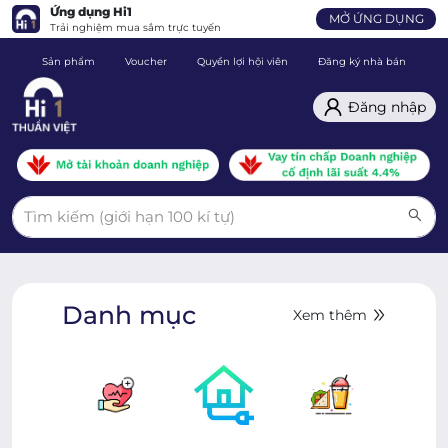
Ứng dụng Hi1
MỞ ỨNG DỤNG
Trải nghiệm mua sắm trực tuyến
Sản phẩm
Voucher
Quyền lợi hội viên
Đăng ký nhà bán
C
Đăng nhập
Danh mục
Xem thêm