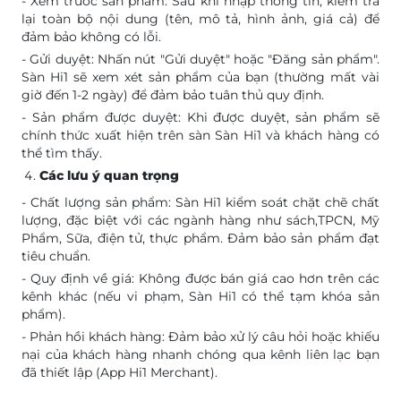
- Xem trước sản phẩm: Sau khi nhập thông tin, kiểm tra
lại toàn bộ nội dung (tên, mô tả, hình ảnh, giá cả) để
đảm bảo không có lỗi.
- Gửi duyệt: Nhấn nút "Gửi duyệt" hoặc "Đăng sản phẩm".
Sàn Hi1 sẽ xem xét sản phẩm của bạn (thường mất vài
giờ đến 1-2 ngày) để đảm bảo tuân thủ quy định.
- Sản phẩm được duyệt: Khi được duyệt, sản phẩm sẽ
chính thức xuất hiện trên sàn Sàn Hi1 và khách hàng có
thể tìm thấy.
Các lưu ý quan trọng
- Chất lượng sản phẩm: Sàn Hi1 kiểm soát chặt chẽ chất
lượng, đặc biệt với các ngành hàng như sách,TPCN, Mỹ
Phẩm, Sữa, điện tử, thực phẩm. Đảm bảo sản phẩm đạt
tiêu chuẩn.
- Quy định về giá: Không được bán giá cao hơn trên các
kênh khác (nếu vi phạm, Sàn Hi1 có thể tạm khóa sản
phẩm).
- Phản hồi khách hàng: Đảm bảo xử lý câu hỏi hoặc khiếu
nại của khách hàng nhanh chóng qua kênh liên lạc bạn
đã thiết lập (App Hi1 Merchant).