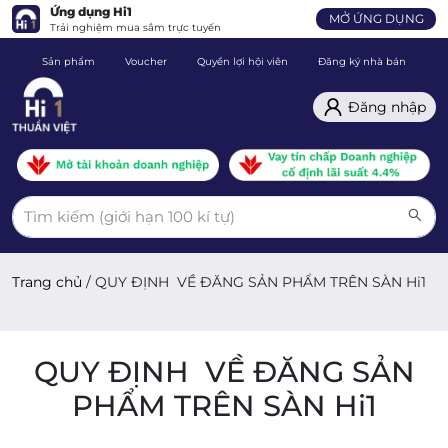
Ứng dụng Hi1
MỞ ỨNG DỤNG
Trải nghiệm mua sắm trực tuyến
Sản phẩm
Voucher
Quyền lợi hội viên
Đăng ký nhà bán
C
Đăng nhập
Trang chủ
/
QUY ĐỊNH VỀ ĐĂNG SẢN PHẨM TRÊN SÀN Hi1
QUY ĐỊNH VỀ ĐĂNG SẢN
PHẨM TRÊN SÀN Hi1