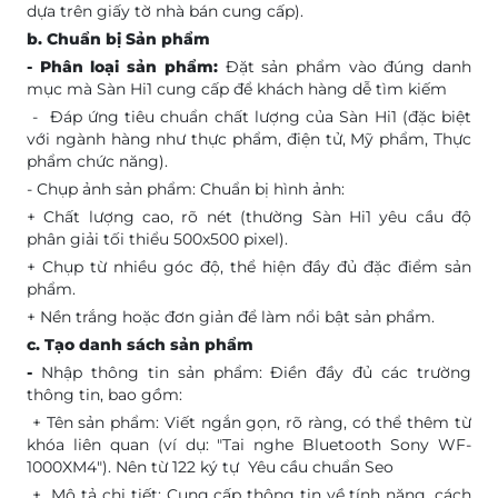
dựa trên giấy tờ nhà bán cung cấp).
b. Chuẩn bị Sản phẩm
- Phân loại sản phẩm:
Đặt sản phẩm vào đúng danh
mục mà Sàn Hi1 cung cấp để khách hàng dễ tìm kiếm
- Đáp ứng tiêu chuẩn chất lượng của Sàn Hi1 (đặc biệt
với ngành hàng như thực phẩm, điện tử, Mỹ phẩm, Thực
phẩm chức năng).
- Chụp ảnh sản phẩm: Chuẩn bị hình ảnh:
+ Chất lượng cao, rõ nét (thường Sàn Hi1 yêu cầu độ
phân giải tối thiểu 500x500 pixel).
+ Chụp từ nhiều góc độ, thể hiện đầy đủ đặc điểm sản
phẩm.
+ Nền trắng hoặc đơn giản để làm nổi bật sản phẩm.
c. Tạo danh sách sản phẩm
-
Nhập thông tin sản phẩm: Điền đầy đủ các trường
thông tin, bao gồm:
+ Tên sản phẩm: Viết ngắn gọn, rõ ràng, có thể thêm từ
khóa liên quan (ví dụ: "Tai nghe Bluetooth Sony WF-
1000XM4"). Nên từ 122 ký tự Yêu cầu chuẩn Seo
+ Mô tả chi tiết: Cung cấp thông tin về tính năng, cách