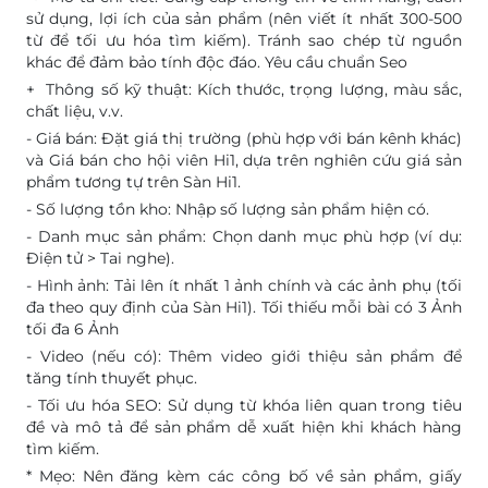
sử dụng, lợi ích của sản phẩm (nên viết ít nhất 300-500
từ để tối ưu hóa tìm kiếm). Tránh sao chép từ nguồn
khác để đảm bảo tính độc đáo. Yêu cầu chuẩn Seo
+ Thông số kỹ thuật: Kích thước, trọng lượng, màu sắc,
chất liệu, v.v.
- Giá bán: Đặt giá thị trường (phù hợp với bán kênh khác)
và Giá bán cho hội viên Hi1, dựa trên nghiên cứu giá sản
phẩm tương tự trên Sàn Hi1.
- Số lượng tồn kho: Nhập số lượng sản phẩm hiện có.
- Danh mục sản phẩm: Chọn danh mục phù hợp (ví dụ:
Điện tử > Tai nghe).
- Hình ảnh: Tải lên ít nhất 1 ảnh chính và các ảnh phụ (tối
đa theo quy định của Sàn Hi1). Tối thiếu mỗi bài có 3 Ảnh
tối đa 6 Ảnh
- Video (nếu có): Thêm video giới thiệu sản phẩm để
tăng tính thuyết phục.
- Tối ưu hóa SEO: Sử dụng từ khóa liên quan trong tiêu
đề và mô tả để sản phẩm dễ xuất hiện khi khách hàng
tìm kiếm.
* Mẹo: Nên đăng kèm các công bố về sản phẩm, giấy