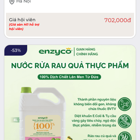
Hà Nội
Giá hội viên
702,000
đ
(Giá sàn Hi1 hỗ trợ
hội viên)
-
53
%