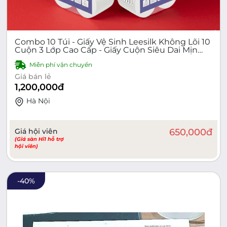
Combo 10 Túi - Giấy Vệ Sinh Leesilk Không Lõi 10
Cuộn 3 Lớp Cao Cấp - Giấy Cuộn Siêu Dai Mịn
Siêu Tiết Kiệm Cho Gia Đình
Miễn phí vận chuyển
Giá bán lẻ
1,200,000
đ
Hà Nội
Giá hội viên
650,000
đ
(Giá sàn Hi1 hỗ trợ
hội viên)
-
40
%