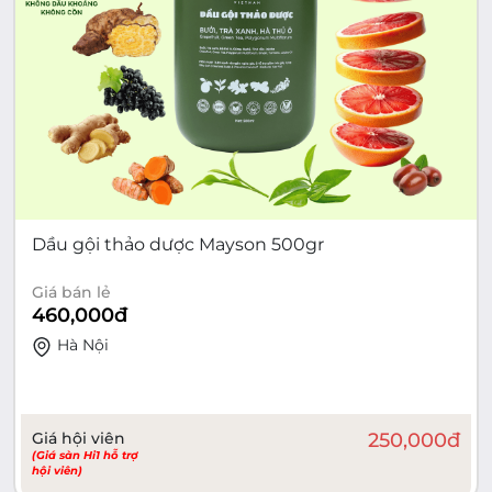
Dầu gội thảo dược Mayson 500gr
Giá bán lẻ
460,000
đ
Hà Nội
Giá hội viên
250,000
đ
(Giá sàn Hi1 hỗ trợ
hội viên)