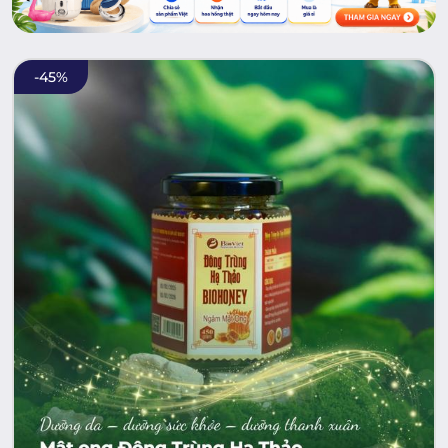
-
45
%