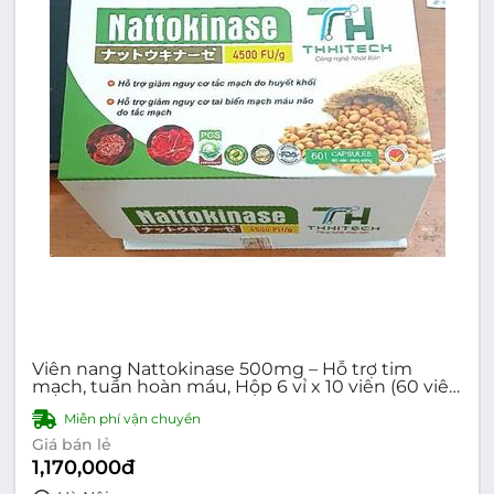
Viên nang Nattokinase 500mg – Hỗ trợ tim
mạch, tuần hoàn máu, Hộp 6 vỉ x 10 viên (60 viên
nang cứng)
Miễn phí vận chuyển
Giá bán lẻ
1,170,000
đ