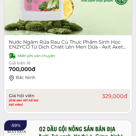
Nước Ngâm Rửa Rau Củ Thực Phẩm Sinh Học
ENZYCO Từ Dịch Chiết Lên Men Dứa - Axit Axetic
Hữu Cơ 6% - Diệt Khuẩn E.Coli, Tụ Cầu Vàng Gây
Miễn phí vận chuyển
Ngộ Độc, Tiêu Chảy - Can4L
Giá bán lẻ
700,000
đ
Bắc Ninh
Giá hội viên
329,000
đ
(Giá sàn Hi1 hỗ trợ
hội viên)
-
59
%