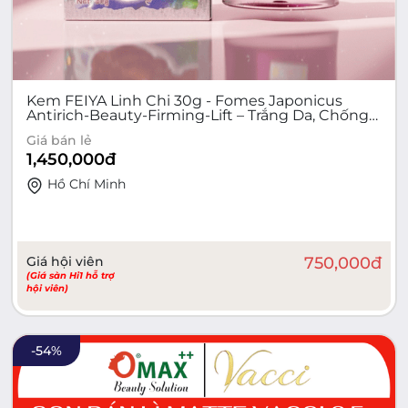
Kem FEIYA Linh Chi 30g - Fomes Japonicus
Antirich-Beauty-Firming-Lift – Trắng Da, Chống
Lão Hoá
Giá bán lẻ
1,450,000
đ
Hồ Chí Minh
Giá hội viên
750,000
đ
(Giá sàn Hi1 hỗ trợ
hội viên)
-
54
%