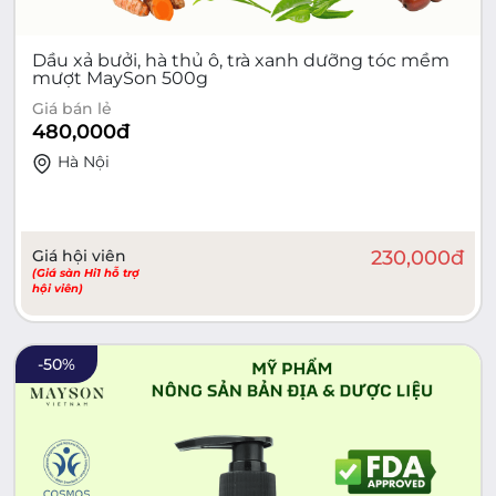
Dầu xả bưởi, hà thủ ô, trà xanh dưỡng tóc mềm
mượt MaySon 500g
Giá bán lẻ
480,000
đ
Hà Nội
Giá hội viên
230,000
đ
(Giá sàn Hi1 hỗ trợ
hội viên)
-
50
%