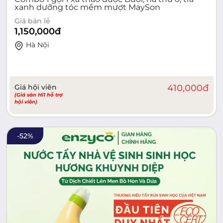
xanh dưỡng tóc mềm mượt MaySon
Giá bán lẻ
1,150,000
đ
Hà Nội
Giá hội viên
410,000
đ
(Giá sàn Hi1 hỗ trợ
hội viên)
-
52
%