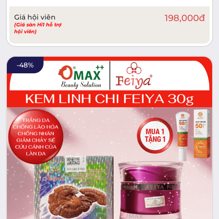
Giá hội viên
198,000
đ
(Giá sàn Hi1 hỗ trợ
hội viên)
-
48
%