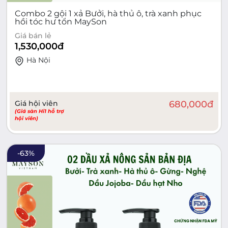
Combo 2 gội 1 xả Bưởi, hà thủ ô, trà xanh phục
hồi tóc hư tổn MaySon
Giá bán lẻ
1,530,000
đ
Hà Nội
Giá hội viên
680,000
đ
(Giá sàn Hi1 hỗ trợ
hội viên)
-
63
%