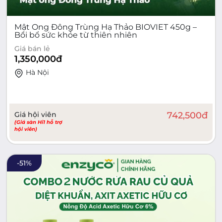
Mật Ong Đông Trùng Hạ Thảo BIOVIET 450g –
Bồi bổ sức khỏe từ thiên nhiên
Giá bán lẻ
1,350,000
đ
Hà Nội
Giá hội viên
742,500
đ
(Giá sàn Hi1 hỗ trợ
hội viên)
-
51
%