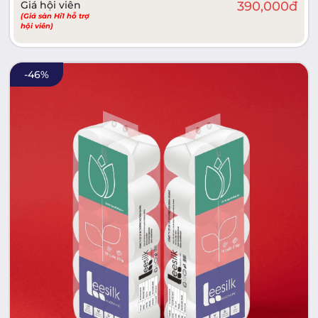
Giá hội viên
390,000
đ
(Giá sàn Hi1 hỗ trợ
hội viên)
-
46
%