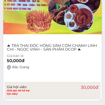
🔥 TRÀ THẢI ĐỘC HỒNG SÂM CỐM CHANH LINH
CHI - NGỌC VINH – SẢN PHẨM OCOP 🔥
Giá bán lẻ
50,000
đ
Bắc Giang
Giá hội viên
30,000
đ
(Giá sàn Hi1 hỗ trợ
hội viên)