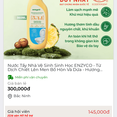
Nước Tẩy Nhà Vệ Sinh Sinh Học ENZYCO - Từ
Dịch Chiết Lên Men Bồ Hòn Và Dứa - Hương
Khuynh Diệp - Diệt Khuẩn Mạnh Mẽ, An Toàn
Miễn phí vận chuyển
Khi Chạm Và Hít Thở Trong Không Gian Hẹp -
Chai 860ml/Can 4L
Giá bán lẻ
300,000
đ
Bắc Ninh
Giá hội viên
145,000
đ
(Giá sàn Hi1 hỗ trợ