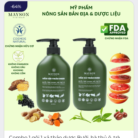
-
64
%
Combo 1 gội 1 xả thảo dược Bưởi, hà thủ ô, trà