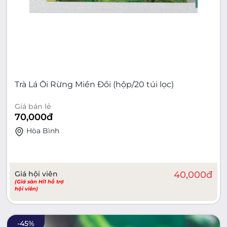
Trà Lá Ổi Rừng Miền Đồi (hộp/20 túi lọc)
Giá bán lẻ
70,000
đ
Hòa Bình
Giá hội viên
40,000
đ
(Giá sàn Hi1 hỗ trợ
hội viên)
-
45
%