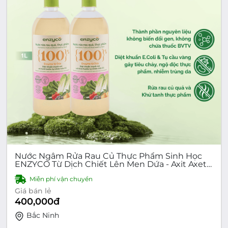
Nước Ngâm Rửa Rau Củ Thực Phẩm Sinh Học
ENZYCO Từ Dịch Chiết Lên Men Dứa - Axit Axetic
Hữu Cơ 6% - Diệt Khuẩn E.Coli, Tụ Cầu Vàng Gây
Miễn phí vận chuyển
Ngộ Độc, Tiêu Chảy - Commbo 2 chai/Combo 3
chai
Giá bán lẻ
400,000
đ
Bắc Ninh