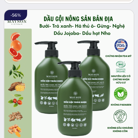
-
56
%