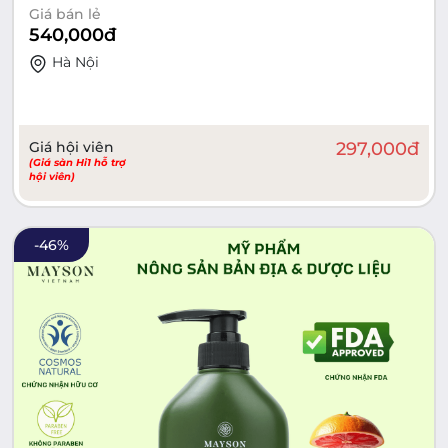
Bổ Cơ Thể, Đẹp Da Ngủ Ngon
Giá bán lẻ
540,000
đ
Hà Nội
Giá hội viên
297,000
đ
(Giá sàn Hi1 hỗ trợ
hội viên)
-
46
%