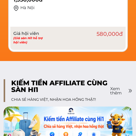
Hà Nội
Giá hội viên
400,000
đ
(Giá sàn Hi1 hỗ trợ
hội viên)
KIẾM TIỀN AFFILIATE CÙNG
SÀN HI1
Xem
thêm
CHIA SẺ HÀNG VIỆT, NHẬN HOA HỒNG THẬT!