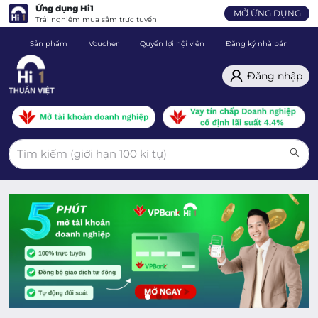
Ứng dụng Hi1
MỞ ỨNG DỤNG
Trải nghiệm mua sắm trực tuyến
Sản phẩm
Voucher
Quyền lợi hội viên
Đăng ký nhà bán
C
Đăng nhập