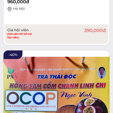
960,000
đ
Hà Nội
Giá hội viên
390,000
đ
(Giá sàn Hi1 hỗ trợ
hội viên)
-
40
%