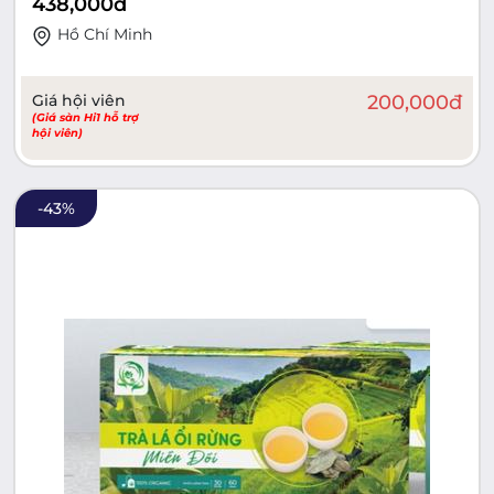
438,000
đ
Hồ Chí Minh
Giá hội viên
200,000
đ
(Giá sàn Hi1 hỗ trợ
hội viên)
-
43
%