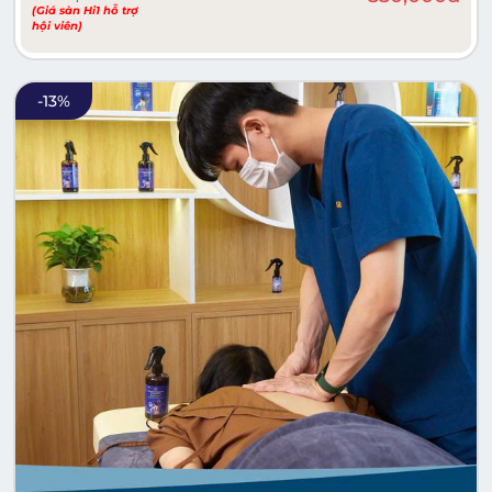
(Giá sàn Hi1 hỗ trợ
hội viên)
-
13
%