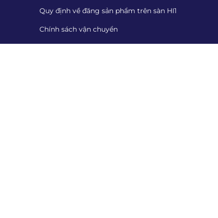
Quy định về đăng sản phẩm trên sàn HI1
Chính sách vận chuyển
Chính sách đổi trả
Chính sách thanh toán
Cung cấp chứng từ
Tiếp nhận đánh giá
Danh sách tiếp nhận đánh giá
Quét mã QR để tải App