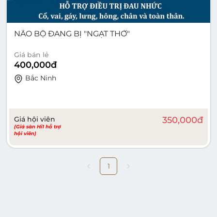
NÃO BỘ ĐANG BỊ "NGẠT THỞ"
Giá bán lẻ
400,000
đ
Bắc Ninh
Giá hội viên
350,000
đ
(Giá sàn Hi1 hỗ trợ
hội viên)
1