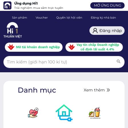
Ứng dụng Hi1
MỞ ỨNG DỤNG
Trải nghiệm mua sắm trực tuyến
Sản phẩm
Voucher
Quyền lợi hội viên
Đăng ký nhà bán
C
Đăng nhập
Danh mục
Xem thêm