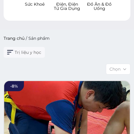
 & Bé
Sức Khoẻ
Điện, Điện
Đồ Ăn & Đồ
Hàng 
Tử Gia Dụng
Uống
Dù
Trang chủ
/
Sản phẩm
Trị liệu y học
Chọn
-
8
%