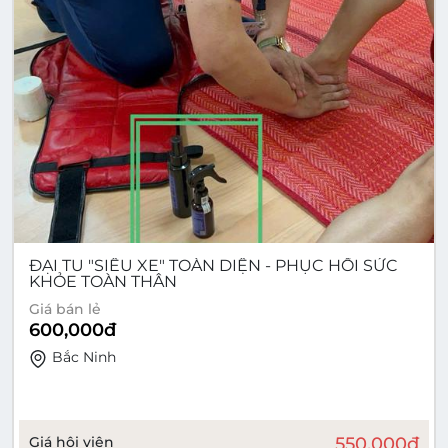
ĐẠI TU "SIÊU XE" TOÀN DIỆN - PHỤC HỒI SỨC
KHỎE TOÀN THÂN
Giá bán lẻ
600,000
đ
Bắc Ninh
Giá hội viên
550,000
đ