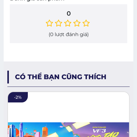
0
(
0
lượt đánh giá)
CÓ THỂ BẠN CŨNG THÍCH
-
2
%