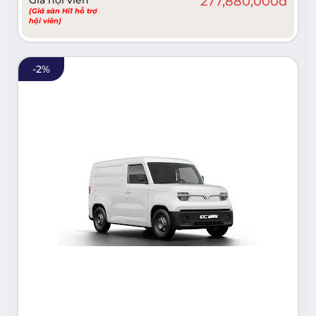
277,880,000
đ
(Giá sàn Hi1 hỗ trợ
hội viên)
-
2
%