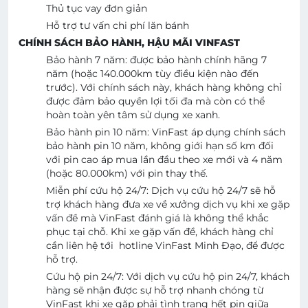
Thủ tục vay đơn giản
Hỗ trợ tư vấn chi phí lăn bánh
CHÍNH SÁCH BẢO HÀNH, HẬU MÃI VINFAST
Bảo hành 7 năm: được bảo hành chính hãng 7
năm (hoặc 140.000km tùy điều kiện nào đến
trước). Với chính sách này, khách hàng không chỉ
được đảm bảo quyền lợi tối đa mà còn có thể
hoàn toàn yên tâm sử dụng xe xanh.
Bảo hành pin 10 năm: VinFast áp dụng chính sách
bảo hành pin 10 năm, không giới hạn số km đối
với pin cao áp mua lần đầu theo xe mới và 4 năm
(hoặc 80.000km) với pin thay thế.
Miễn phí cứu hộ 24/7: Dịch vụ cứu hộ 24/7 sẽ hỗ
trợ khách hàng đưa xe về xưởng dịch vụ khi xe gặp
vấn đề mà VinFast đánh giá là không thể khắc
phục tại chỗ. Khi xe gặp vấn đề, khách hàng chỉ
cần liên hệ tới hotline VinFast Minh Đạo, để được
hỗ trợ.
Cứu hộ pin 24/7: Với dịch vụ cứu hộ pin 24/7, khách
hàng sẽ nhận được sự hỗ trợ nhanh chóng từ
VinFast khi xe gặp phải tình trạng hết pin giữa