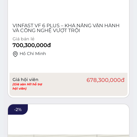
VINFAST VF 6 PLUS – KHẢ NĂNG VẬN HÀNH
VÀ CÔNG NGHỆ VƯỢT TRỘI
Giá bán lẻ
700,300,000
đ
Hồ Chí Minh
Giá hội viên
678,300,000
đ
(Giá sàn Hi1 hỗ trợ
hội viên)
-
2
%