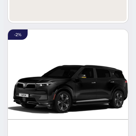
-
2
%