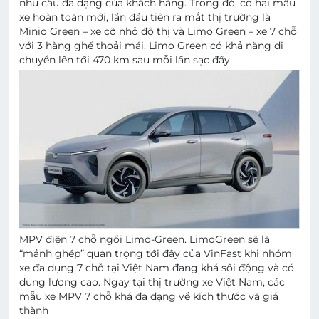
nhu cầu đa dạng của khách hàng. Trong đó, có hai mẫu
xe hoàn toàn mới, lần đầu tiên ra mắt thị trường là
Minio Green – xe cỡ nhỏ đô thị và Limo Green – xe 7 chỗ
với 3 hàng ghế thoải mái. Limo Green có khả năng di
chuyển lên tới 470 km sau mỗi lần sạc đầy.
MPV điện 7 chỗ ngồi Limo-Green. LimoGreen sẽ là
“mảnh ghép” quan trọng tới đây của VinFast khi nhóm
xe đa dụng 7 chỗ tại Việt Nam đang khá sôi động và có
dung lượng cao. Ngay tại thị trường xe Việt Nam, các
mẫu xe MPV 7 chỗ khá đa dạng về kích thước và giá
thành