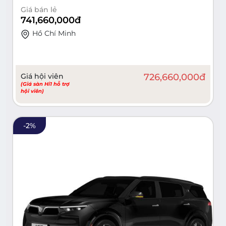
Giá bán lẻ
741,660,000
đ
Hồ Chí Minh
Giá hội viên
726,660,000
đ
(Giá sàn Hi1 hỗ trợ
hội viên)
-
2
%