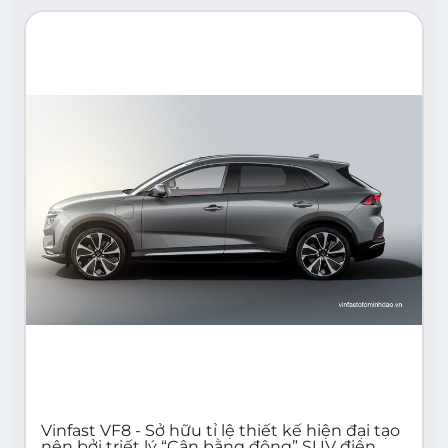
Vinfast VF8 - Sở hữu tỉ lệ thiết kế hiện đại tạo
nên bởi triết lý “Cân bằng động” SUV điện