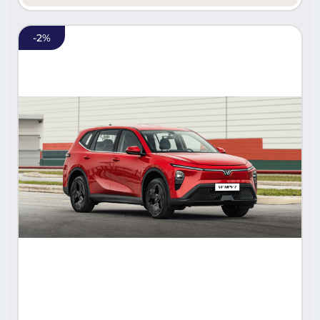
-
2
%