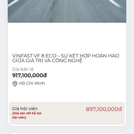
VINFAST VF 8 ECO – SỰ KẾT HỢP HOÀN HẢO
GIỮA GIÁ TRỊ VÀ CÔNG NGHỆ
Giá bán lẻ
917,100,000
đ
Hồ Chí Minh
Giá hội viên
897,100,000
đ
(Giá sàn Hi1 hỗ trợ
hội viên)