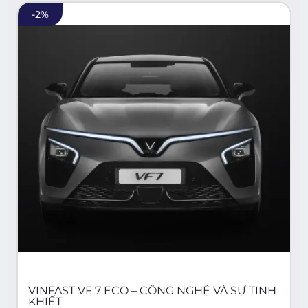
-
2
%
VINFAST VF 7 ECO – CÔNG NGHỆ VÀ SỰ TINH
KHIẾT