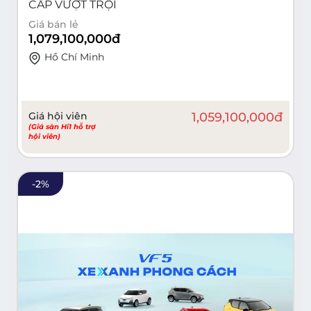
CẤP VƯỢT TRỘI
Giá bán lẻ
1,079,100,000
đ
Hồ Chí Minh
Giá hội viên
1,059,100,000
đ
(Giá sàn Hi1 hỗ trợ
hội viên)
-
2
%