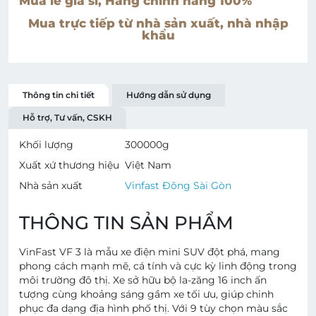
Mua lẻ giá sỉ, Hàng chính hãng 100%
Mua trực tiếp từ nhà sản xuất, nhà nhập
khẩu
Thông tin chi tiết
Hướng dẫn sử dụng
Hỗ trợ, Tư vấn, CSKH
Khối lượng
300000
g
Xuất xứ thương hiệu
Việt Nam
Nhà sản xuất
Vinfast Đông Sài Gòn
THÔNG TIN SẢN PHẨM
VinFast VF 3 là mẫu xe điện mini SUV đột phá, mang
phong cách mạnh mẽ, cá tính và cực kỳ linh động trong
môi trường đô thị. Xe sở hữu bộ la-zăng 16 inch ấn
tượng cùng khoảng sáng gầm xe tối ưu, giúp chinh
phục đa dạng địa hình phố thị. Với 9 tùy chọn màu sắc