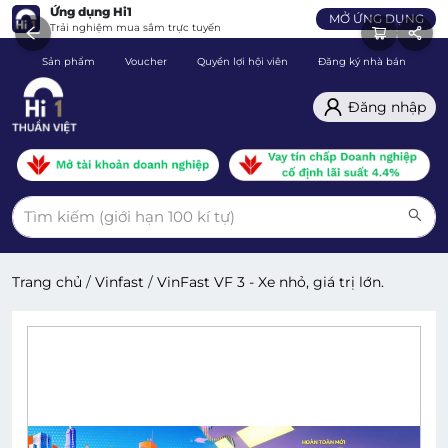
Ứng dụng Hi1
MỞ ỨNG DỤNG
Trải nghiệm mua sắm trực tuyến
Sản phẩm
Voucher
Quyền lợi hội viên
Đăng ký nhà bán
C
Đăng nhập
Trang chủ
/
Vinfast
/
VinFast VF 3 - Xe nhỏ, giá trị lớn.