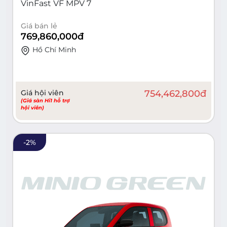
VinFast VF MPV 7
Giá bán lẻ
769,860,000
đ
Hồ Chí Minh
Giá hội viên
754,462,800
đ
(Giá sàn Hi1 hỗ trợ
hội viên)
-
2
%