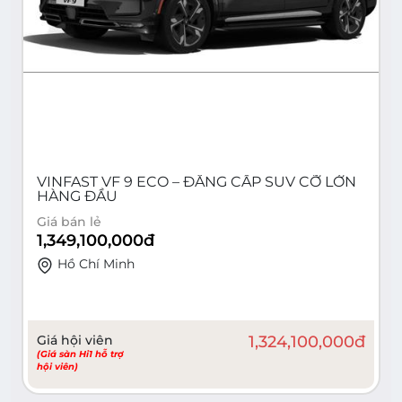
VINFAST VF 9 ECO – ĐẲNG CẤP SUV CỠ LỚN
HÀNG ĐẦU
Giá bán lẻ
1,349,100,000
đ
Hồ Chí Minh
Giá hội viên
1,324,100,000
đ
(Giá sàn Hi1 hỗ trợ
hội viên)