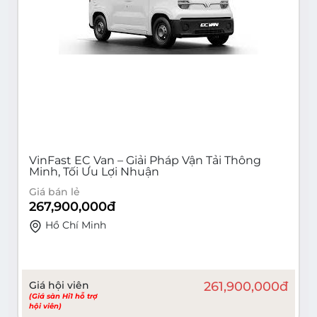
VinFast EC Van – Giải Pháp Vận Tải Thông
Minh, Tối Ưu Lợi Nhuận
Giá bán lẻ
267,900,000
đ
Hồ Chí Minh
Giá hội viên
261,900,000
đ
(Giá sàn Hi1 hỗ trợ
hội viên)