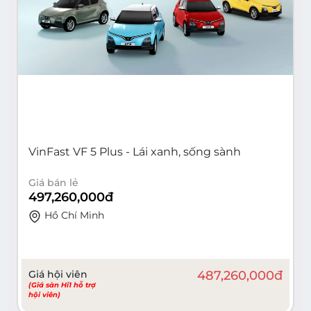
VinFast VF 5 Plus - Lái xanh, sống sành
Giá bán lẻ
497,260,000
đ
Hồ Chí Minh
Giá hội viên
487,260,000
đ
(Giá sàn Hi1 hỗ trợ
hội viên)