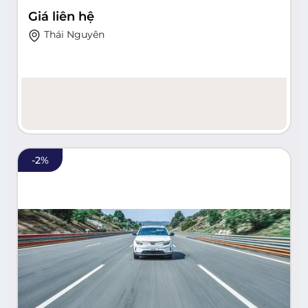
Giá liên hệ
Thái Nguyên
-
2
%