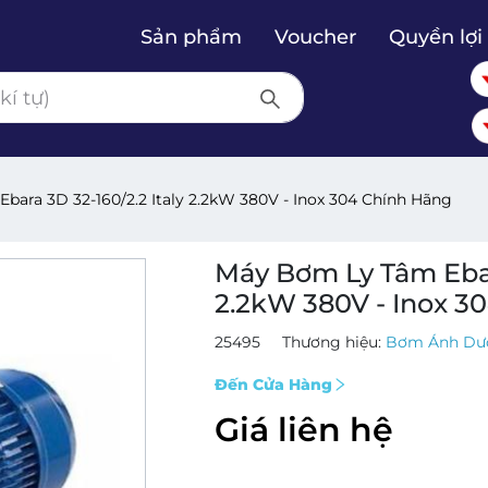
Sản phẩm
Voucher
Quyền lợi 
bara 3D 32-160/2.2 Italy 2.2kW 380V - Inox 304 Chính Hãng
Máy Bơm Ly Tâm Ebara
2.2kW 380V - Inox 3
25495
Thương hiệu:
Bơm Ánh Dư
Đến Cửa Hàng
Giá liên hệ