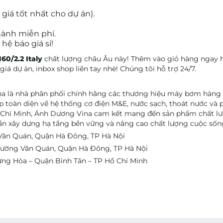
 giá tốt nhất cho dự án).
hành miễn phí.
ệ báo giá sỉ!
60/2.2 Italy
chất lượng châu Âu này! Thêm vào giỏ hàng ngay h
iá dự án, inbox shop liền tay nhé! Chúng tôi hỗ trợ 24/7.
là nhà phân phối chính hãng các thương hiệu máy bơm hàng đầu
p toàn diện về hệ thống cơ điện M&E, nước sạch, thoát nước và 
ồ Chí Minh, Ánh Dương Vina cam kết mang đến sản phẩm chất lư
ần xây dựng hạ tầng bền vững và nâng cao chất lượng cuộc sốn
Văn Quán, Quận Hà Đông, TP Hà Nội
ường Văn Quán, Quận Hà Đông, TP Hà Nội
ưng Hòa – Quận Bình Tân – TP Hồ Chí Minh