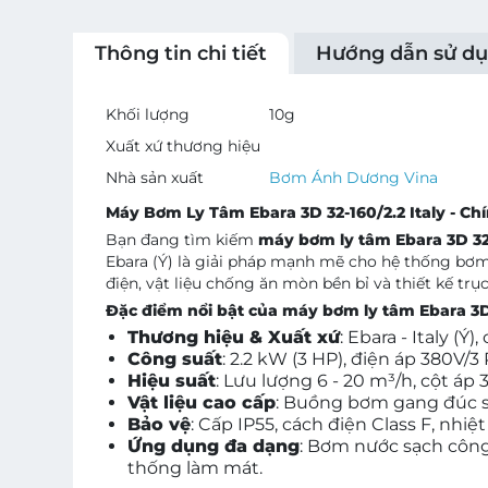
Thông tin chi tiết
Hướng dẫn sử d
Khối lượng
10
g
Xuất xứ thương hiệu
Nhà sản xuất
Bơm Ánh Dương Vina
Máy Bơm Ly Tâm Ebara 3D 32-160/2.2 Italy - Ch
Bạn đang tìm kiếm
máy bơm ly tâm Ebara 3D 32
Ebara (Ý) là giải pháp mạnh mẽ cho hệ thống bơm 
điện, vật liệu chống ăn mòn bền bỉ và thiết kế tr
Đặc điểm nổi bật của máy bơm ly tâm Ebara 3D 
Thương hiệu & Xuất xứ
: Ebara - Italy (
Công suất
: 2.2 kW (3 HP), điện áp 380V/
Hiệu suất
: Lưu lượng 6 - 20 m³/h, cột áp 3
Vật liệu cao cấp
: Buồng bơm gang đúc s
Bảo vệ
: Cấp IP55, cách điện Class F, nhi
Ứng dụng đa dạng
: Bơm nước sạch công
thống làm mát.