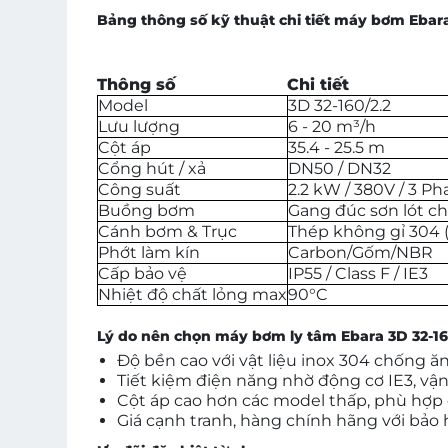
Bảng thông số kỹ thuật chi tiết máy bơm Ebara
Thông số
Chi tiết
Model
3D 32-160/2.2
Lưu lượng
6 - 20 m³/h
Cột áp
35.4 - 25.5 m
Cổng hút / xả
DN50 / DN32
Công suất
2.2 kW / 380V / 3 Ph
Buồng bơm
Gang đúc sơn lót 
Cánh bơm & Trục
Thép không gỉ 304 (
Phớt làm kín
Carbon/Gốm/NBR
Cấp bảo vệ
IP55 / Class F / IE3
Nhiệt độ chất lỏng max
90°C
Lý do nên chọn máy bơm ly tâm Ebara 3D 32-1
Độ bền cao với vật liệu inox 304 chống 
Tiết kiệm điện năng nhờ động cơ IE3, vận
Cột áp cao hơn các model thấp, phù hợp 
Giá cạnh tranh, hàng chính hãng với bảo 