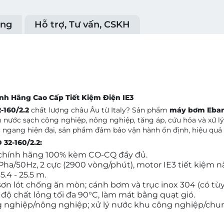
ụng
Hỗ trợ, Tư vấn, CSKH
ính Hãng Cao Cấp Tiết Kiệm Điện IE3
-160/2.2
chất lượng châu Âu từ Italy? Sản phẩm
máy bơm Ebara
nước sạch công nghiệp, nông nghiệp, tăng áp, cứu hỏa và xử lý 
ục ngang hiện đại, sản phẩm đảm bảo vận hành ổn định, hiệu quả l
32-160/2.2:
Ý), chính hãng 100% kèm CO-CQ đầy đủ.
3 Pha/50Hz, 2 cực (2900 vòng/phút), motor IE3 tiết kiệm 
5.4 - 25.5 m.
ơn lót chống ăn mòn; cánh bơm và trục inox 304 (có tù
ệt độ chất lỏng tối đa 90°C, làm mát bằng quạt gió.
 nghiệp/nông nghiệp; xử lý nước khu công nghiệp/chung 