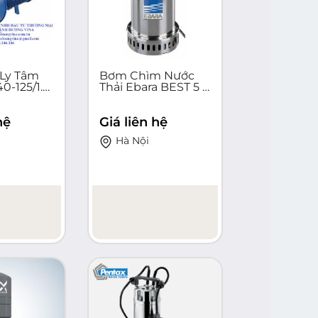
Ly Tâm
Bơm Chìm Nước
0-125/1.5
Thải Ebara BEST 5 Ý
W 380V
Công Suất 1.1kW 3
Chính
Pha - Lưu Lượng
hệ
Giá liên hệ
21.6m³/h IP68
Hà Nội