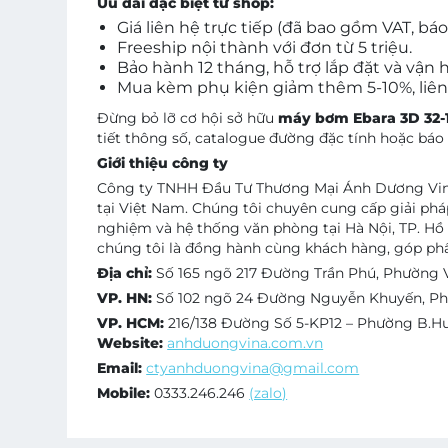
Ưu đãi đặc biệt từ shop:
Giá liên hệ trực tiếp (đã bao gồm VAT, báo
Freeship nội thành với đơn từ 5 triệu.
Bảo hành 12 tháng, hỗ trợ lắp đặt và vận 
Mua kèm phụ kiện giảm thêm 5-10%, liên h
Đừng bỏ lỡ cơ hội sở hữu
máy bơm Ebara 3D 32-1
tiết thông số, catalogue đường đặc tính hoặc báo g
Giới thiệu công ty
Công ty TNHH Đầu Tư Thương Mại Ánh Dương Vina 
tại Việt Nam. Chúng tôi chuyên cung cấp giải phá
nghiệm và hệ thống văn phòng tại Hà Nội, TP. H
chúng tôi là đồng hành cùng khách hàng, góp ph
Địa chỉ:
Số 165 ngõ 217 Đường Trần Phú, Phường 
VP. HN:
Số 102 ngõ 24 Đường Nguyễn Khuyến, Ph
VP. HCM:
216/138 Đường Số 5-KP12 – Phường B.H
Website:
anhduongvina.com.vn
Email:
ctyanhduongvina@gmail.com
Mobile:
0333.246.246
(zalo)