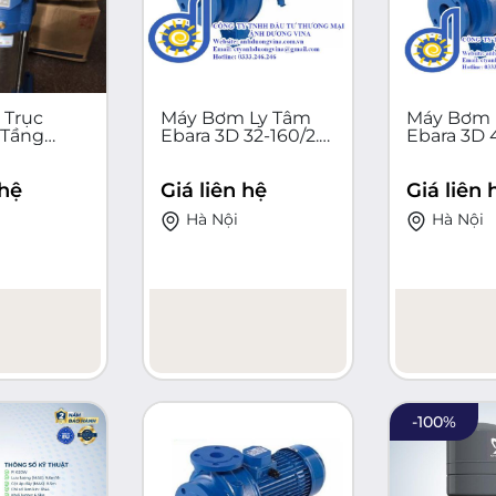
 Trục
Máy Bơm Ly Tâm
Máy Bơm 
 Tầng
Ebara 3D 32-160/2.2
Ebara 3D 4
M B/25
Italy 2.2kW 380V -
Italy 1.5k
5kW 380V
Inox 304 Chính
Inox 304 
 hệ
Giá liên hệ
Giá liên 
 Chính
Hãng
Hãng
Hà Nội
Hà Nội
-
100
%