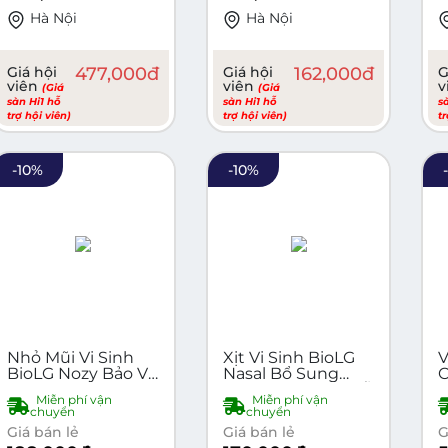
Hà Nội
Hà Nội
Giá hội
477,000
đ
Giá hội
162,000
đ
G
viên
viên
v
(Giá
(Giá
sàn Hi1 hỗ
sàn Hi1 hỗ
s
trợ hội viên)
trợ hội viên)
t
-
10
%
-
10
%
Nhỏ Mũi Vi Sinh
Xịt Vi Sinh BioLG
V
BioLG Nozy Bảo Vệ
Nasal Bổ Sung
C
Hô Hấp, Dứt Điểm
60Tỷ Lợi Khuẩn Hỗ
T
Miễn phí vận
Miễn phí vận
Viêm Mũi, Xoang
Trợ Làm Giảm
D
chuyển
chuyển
Hộp 5 Lọ
Triệu Chứng Hô
H
Giá bán lẻ
Giá bán lẻ
G
Hấp - Chai 30ml