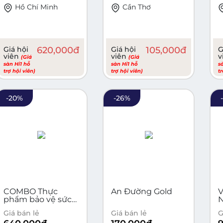
Hồ Chí Minh
Cần Thơ
Giá hội
620,000
đ
Giá hội
105,000
đ
G
viên
viên
v
(Giá
(Giá
sàn Hi1 hỗ
sàn Hi1 hỗ
s
trợ hội viên)
trợ hội viên)
t
-
20
%
-
26
%
COMBO Thực
An Đường Gold
V
phẩm bảo vệ sức
N
khỏe ATICOMIA (
Giá bán lẻ
Giá bán lẻ
G
Dang xịt và Dang