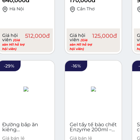
640,000
đ
170,000
đ
uống) - HỖ TRỢ
ĐIỀU TRỊ VIÊM
Hà Nội
Cần Thơ
XOANG VIÊM
PHỔI, THỰC PHẨM
CHỨC NĂNG
Giá hội
512,000
đ
Giá hội
125,000
đ
G
viên
viên
v
(Giá
(Giá
sàn Hi1 hỗ trợ
sàn Hi1 hỗ trợ
s
hội viên)
hội viên)
h
-
29
%
-
16
%
Đường bắp ăn
Gel tẩy tế bào chết
kiêng
Enzyme 200ml –
TROPIUSPHA SLIM
Giải pháp làm sạch
Giá bán lẻ
Giá bán lẻ
G
125g - 50 gói x 2.5g
da tự nhiên