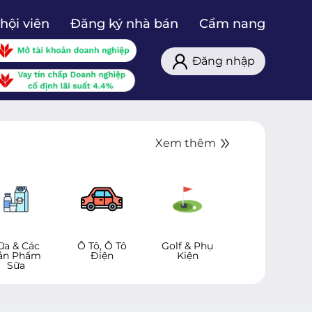
hội viên
Đăng ký nhà bán
Cẩm nang
Đăng nhập
Xem thêm
ữa & Các
Ô Tô, Ô Tô
Golf & Phụ
Thời Trang
ản Phẩm
Điện
Kiện
Sữa