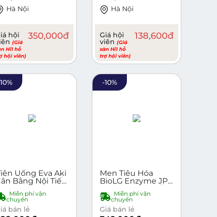
Hà Nội
Hà Nội
iá hội
350,000
đ
Giá hội
138,600
đ
iên
viên
(Giá
(Giá
àn Hi1 hỗ
sàn Hi1 hỗ
rợ hội viên)
trợ hội viên)
-
10
%
-
10
%
iên Uống Eva Aki
Men Tiêu Hóa
ân Bằng Nội Tiết
BioLG Enzyme JP
ố Nữ, Làm Đẹp
2 Tỷ - Bé Biếng Ăn
Miễn phí vận
Miễn phí vận
a Từ Bên Trong -
Không Tăng Cân,
chuyển
chuyển
ộp 30 Viên
Hấp Thu Kém
iá bán lẻ
Giá bán lẻ