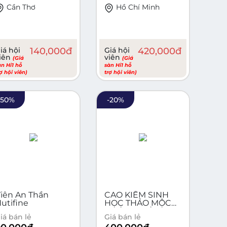
Cần Thơ
Hồ Chí Minh
iá hội
140,000
đ
Giá hội
420,000
đ
iên
viên
(Giá
(Giá
àn Hi1 hỗ
sàn Hi1 hỗ
rợ hội viên)
trợ hội viên)
-
50
%
-
20
%
iên An Thần
CAO KIỀM SINH
utifine
HỌC THẢO MỘC
THIÊN NHIÊN (
iá bán lẻ
Giá bán lẻ
dạng uống ) - HỖ