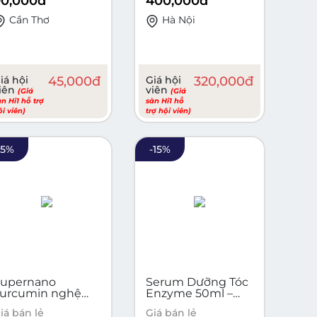
90,000
đ
400,000
đ
TRỢ ĐIỀU TRỊ
VIÊM XOANG
Cần Thơ
Hà Nội
VIÊM PHỔI, THỰC
PHẨM CHỨC
NĂNG, VỆ SINH
KHÁNG KHUẨN
iá hội
45,000
đ
Giá hội
320,000
đ
iên
viên
(Giá
(Giá
àn Hi1 hỗ trợ
sàn Hi1 hỗ
ội viên)
trợ hội viên)
-
5
%
-
15
%
Supernano
Serum Dưỡng Tóc
curcumin nghệ
Enzyme 50ml –
Hộp/100mg
Giải pháp chăm
iá bán lẻ
Giá bán lẻ
sóc tóc toàn diện