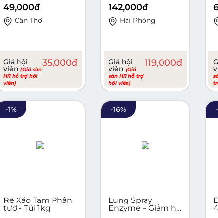
49,000
đ
142,000
đ
Cần Thơ
Hải Phòng
Giá hội
35,000
đ
Giá hội
119,000
đ
G
viên
viên
v
(Giá sàn
(Giá
Hi1 hỗ trợ hội
sàn Hi1 hỗ trợ
s
viên)
hội viên)
t
-
1
%
-
16
%
Rễ Xáo Tam Phân
Lung Spray
D
tươi- Túi 1kg
Enzyme – Giảm ho
4
dai dẳng, khò khè,
c