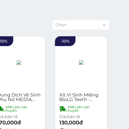
Chọn
-
10
%
-
10
%
ung Dịch Vệ Sinh
Xịt Vi Sinh Miệng
Phụ Nữ MEDIA
BioLG Teeth -
EL 150ml - Dịu
Thơm Miệng,
Miễn phí vận
Miễn phí vận
hẹ, Sạch Thoáng,
Chống Sâu Răng,
chuyển
chuyển
ự Tin Mỗi Ngày
An Toàn Cho Bé
iá bán lẻ
Giá bán lẻ
170,000
đ
130,000
đ