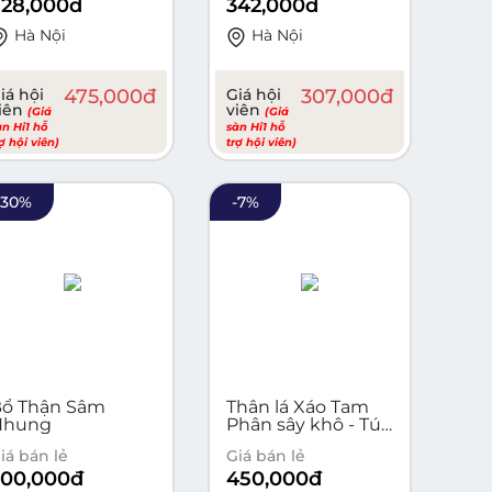
528,000
đ
342,000
đ
Hà Nội
Hà Nội
iá hội
475,000
đ
Giá hội
307,000
đ
iên
viên
(Giá
(Giá
àn Hi1 hỗ
sàn Hi1 hỗ
rợ hội viên)
trợ hội viên)
-
30
%
-
7
%
Bổ Thận Sâm
Thân lá Xáo Tam
Nhung
Phân sây khô - Túi
500gam
iá bán lẻ
Giá bán lẻ
200,000
đ
450,000
đ