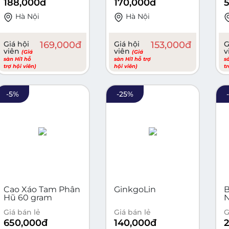
188,000
đ
170,000
đ
Hà Nội
Hà Nội
Giá hội
169,000
đ
Giá hội
153,000
đ
G
viên
viên
v
(Giá
(Giá
sàn Hi1 hỗ
sàn Hi1 hỗ trợ
s
trợ hội viên)
hội viên)
t
-
5
%
-
25
%
Cao Xáo Tam Phân
GinkgoLin
Hũ 60 gram
Giá bán lẻ
Giá bán lẻ
G
650,000
đ
140,000
đ