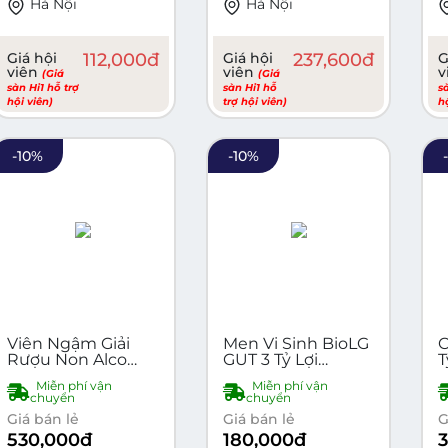
Hà Nội
Hà Nội
Giá hội
112,000
đ
Giá hội
237,600
đ
G
viên
viên
v
(Giá
(Giá
sàn Hi1 hỗ trợ
sàn Hi1 hỗ
s
hội viên)
trợ hội viên)
h
-
10
%
-
10
%
Viên Ngậm Giải
Men Vi Sinh BioLG
Rượu Non Alco
GUT 3 Tỷ Lợi
Tỳ BioLG
hộp 12 viên giải
Khuẩn, Giảm Táo
B
Miễn phí vận
Miễn phí vận
rượu chỉ sau 40
Bón,Đầy Bụng, Rối
T
chuyển
chuyển
phút-Hạ Nồng Độ
Loạn Tiêu Hóa,
L
Giá bán lẻ
Giá bán lẻ
G
Cồn, Tỉnh Táo Tức
Tăng Đề Kháng
530,000
đ
180,000
đ
Thì
Cho Bé