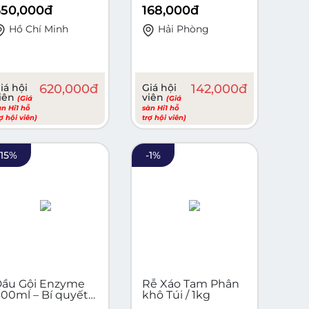
650,000
đ
168,000
đ
Hồ Chí Minh
Hải Phòng
iá hội
620,000
đ
Giá hội
142,000
đ
iên
viên
(Giá
(Giá
àn Hi1 hỗ
sàn Hi1 hỗ
rợ hội viên)
trợ hội viên)
-
15
%
-
1
%
ầu Gội Enzyme
Rễ Xáo Tam Phân
00ml – Bí quyết
khô Túi / 1kg
ho mái tóc khỏe