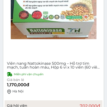
Viên nang Nattokinase 500mg – Hỗ trợ tim
mạch, tuần hoàn máu, Hộp 6 vỉ x 10 viên (60 viên
nang cứng)
Miễn phí vận chuyển
Giá bán lẻ
1,170,000
đ
Hà Nội
Giá hội viên
702,000
đ