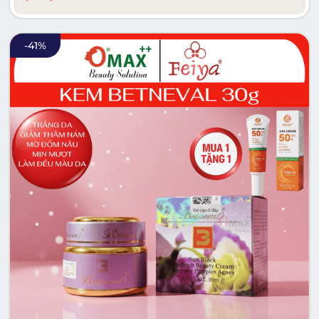
-
41
%