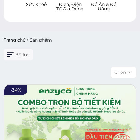
 Khoẻ
Điện, Điện
Đồ Ăn & Đồ
Hàng Tiêu
Chăm
Tử Gia Dụng
Uống
Dùng
Xe & 
Cử
Trang chủ
/
Sản phẩm
Bộ lọc
Chọn
-
34
%