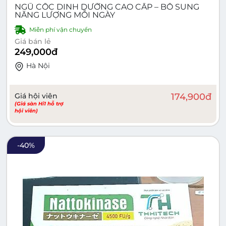
NGŨ CỐC DINH DƯỠNG CAO CẤP – BỔ SUNG
NĂNG LƯỢNG MỖI NGÀY
Miễn phí vận chuyển
Giá bán lẻ
249,000
đ
Hà Nội
Giá hội viên
174,900
đ
(Giá sàn Hi1 hỗ trợ
hội viên)
-
40
%