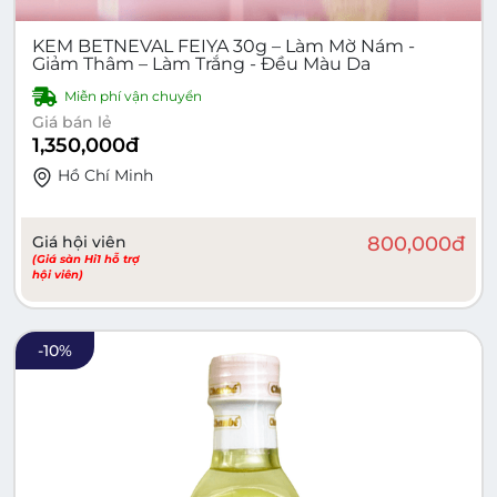
KEM BETNEVAL FEIYA 30g – Làm Mờ Nám -
Giảm Thâm – Làm Trắng - Đều Màu Da
Miễn phí vận chuyển
Giá bán lẻ
1,350,000
đ
Hồ Chí Minh
Giá hội viên
800,000
đ
(Giá sàn Hi1 hỗ trợ
hội viên)
-
10
%