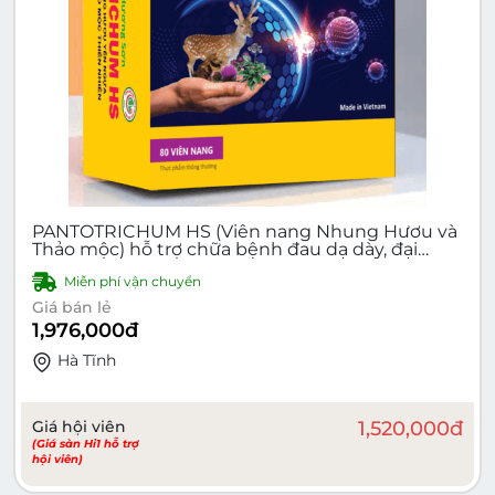
PANTOTRICHUM HS (Viên nang Nhung Hươu và
Thảo mộc) hỗ trợ chữa bệnh đau dạ dày, đại
tràng, cải thiện lưu thông máu, bồi bổ sức khỏe
Miễn phí vận chuyển
Giá bán lẻ
1,976,000
đ
Hà Tĩnh
Giá hội viên
1,520,000
đ
(Giá sàn Hi1 hỗ trợ
hội viên)