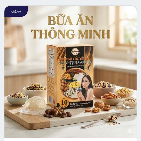
-
30
%