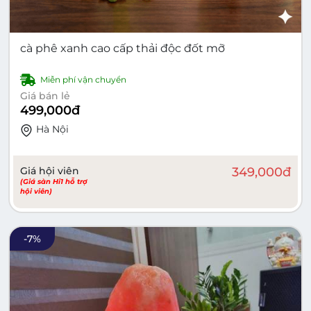
cà phê xanh cao cấp thải độc đốt mỡ
Miễn phí vận chuyển
Giá bán lẻ
499,000
đ
Hà Nội
Giá hội viên
349,000
đ
(Giá sàn Hi1 hỗ trợ
hội viên)
-
7
%