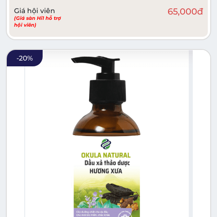
Giá hội viên
65,000
đ
(Giá sàn Hi1 hỗ trợ
hội viên)
-
20
%