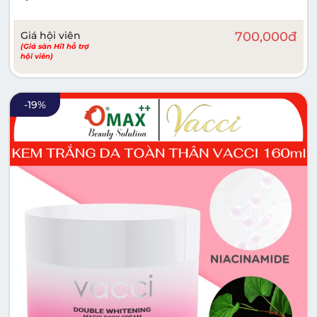
Giá hội viên
700,000
đ
(Giá sàn Hi1 hỗ trợ
hội viên)
-
19
%