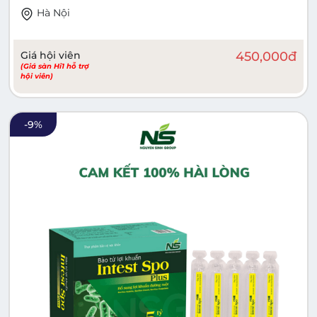
Hà Nội
Giá hội viên
450,000
đ
(Giá sàn Hi1 hỗ trợ
hội viên)
-
9
%