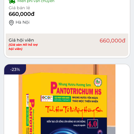
Miễn phí vận chuyển
Giá bán lẻ
660,000
đ
Hà Nội
Giá hội viên
660,000
đ
(Giá sàn Hi1 hỗ trợ
hội viên)
-
23
%