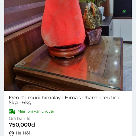
Đèn đá muối himalaya Hima's Pharmaceutical
5kg - 6kg
Miễn phí vận chuyển
Giá bán lẻ
750,000
đ
Hà Nội