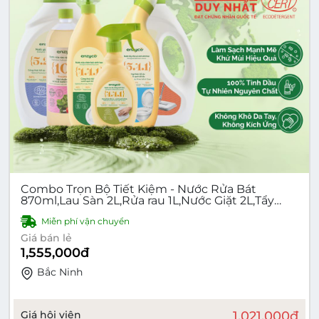
Combo Trọn Bộ Tiết Kiệm - Nước Rửa Bát
870ml,Lau Sàn 2L,Rửa rau 1L,Nước Giặt 2L,Tẩy
Bồn Cầu 860ml,Lau Bếp 475ml
Miễn phí vận chuyển
Giá bán lẻ
1,555,000
đ
Bắc Ninh
Giá hội viên
1,021,000
đ