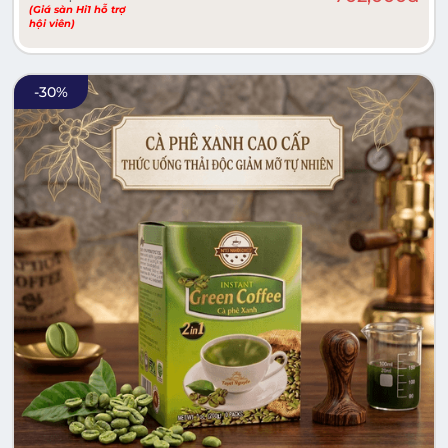
(Giá sàn Hi1 hỗ trợ
hội viên)
-
30
%