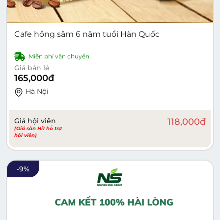
Cafe hồng sâm 6 năm tuổi Hàn Quốc
Miễn phí vận chuyển
Giá bán lẻ
165,000
đ
Hà Nội
Giá hội viên
118,000
đ
(Giá sàn Hi1 hỗ trợ
hội viên)
-
9
%