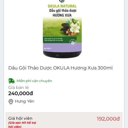
Dầu Gội Thảo Dược OKULA Hương Xưa 300ml
Miễn phí vận chuyển
Giá bán lẻ
240,000
đ
Hưng Yên
Giá hội viên
192,000
đ
(Giá sàn Hi1 hỗ trợ
hội viên)