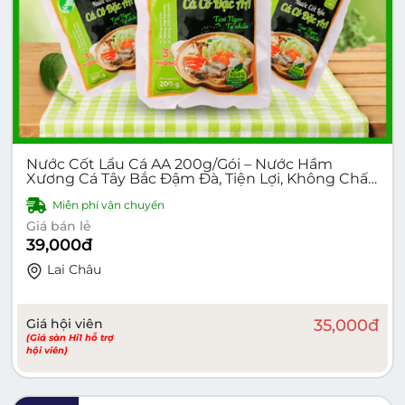
Nước Cốt Lẩu Cá AA 200g/Gói – Nước Hầm
Xương Cá Tây Bắc Đậm Đà, Tiện Lợi, Không Chất
Bảo Quản – Mua 10 Gói Trở Lên Miễn Ship
Miễn phí vận chuyển
Giá bán lẻ
39,000
đ
Lai Châu
Giá hội viên
35,000
đ
(Giá sàn Hi1 hỗ trợ
hội viên)