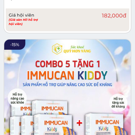
Giá hội viên
182,000
đ
(Giá sàn Hi1 hỗ trợ
hội viên)
-
15
%