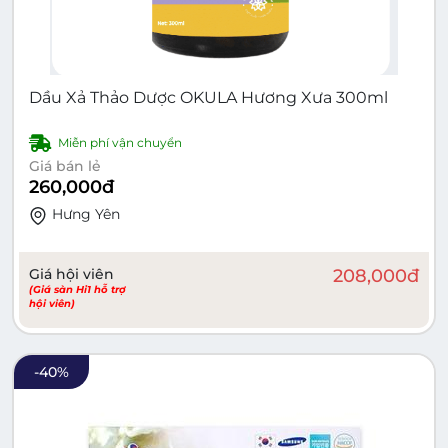
Dầu Xả Thảo Dược OKULA Hương Xưa 300ml
Miễn phí vận chuyển
Giá bán lẻ
260,000
đ
Hưng Yên
Giá hội viên
208,000
đ
(Giá sàn Hi1 hỗ trợ
hội viên)
-
40
%