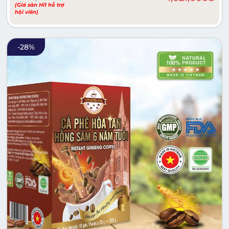
(Giá sàn Hi1 hỗ trợ
hội viên)
-
28
%