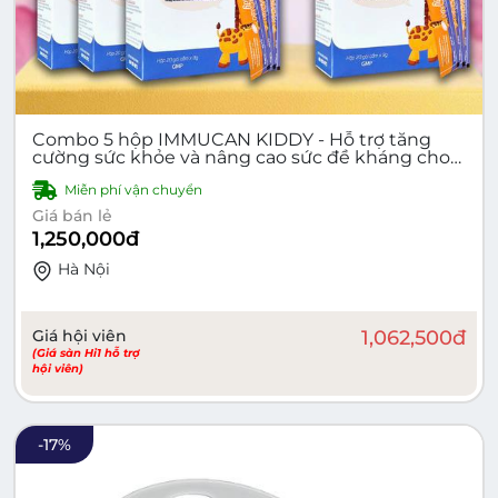
Combo 5 hộp IMMUCAN KIDDY - Hỗ trợ tăng
cường sức khỏe và nâng cao sức đề kháng cho
cơ thể ( 5 Hộp tặng 1 Hộp)
Miễn phí vận chuyển
Giá bán lẻ
1,250,000
đ
Hà Nội
Giá hội viên
1,062,500
đ
(Giá sàn Hi1 hỗ trợ
hội viên)
-
17
%