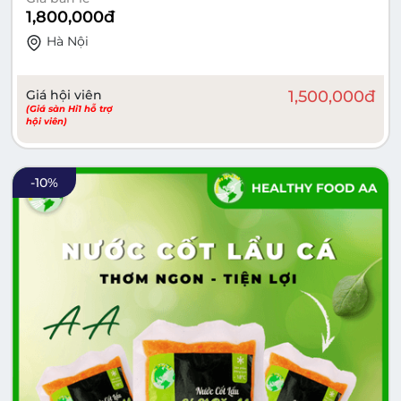
1,800,000
đ
Hà Nội
Giá hội viên
1,500,000
đ
(Giá sàn Hi1 hỗ trợ
hội viên)
-
10
%