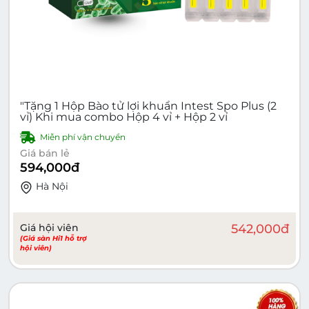
"Tặng 1 Hộp Bào tử lợi khuẩn Intest Spo Plus (2
vỉ) Khi mua combo Hộp 4 vỉ + Hộp 2 vỉ
Miễn phí vận chuyển
Giá bán lẻ
594,000
đ
Hà Nội
Giá hội viên
542,000
đ
(Giá sàn Hi1 hỗ trợ
hội viên)