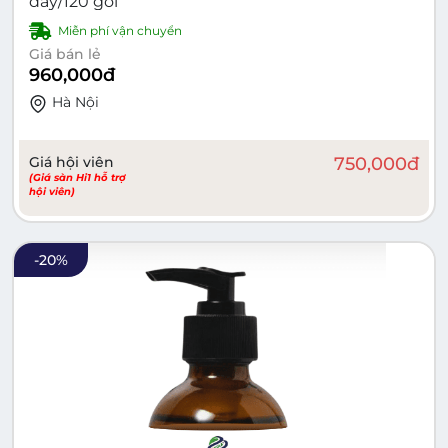
dây/120 gói
Miễn phí vận chuyển
Giá bán lẻ
960,000
đ
Hà Nội
Giá hội viên
750,000
đ
(Giá sàn Hi1 hỗ trợ
hội viên)
-
20
%