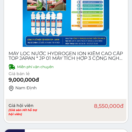
MÁY LỌC NƯỚC HYDROGEN ION KIỀM CAO CẤP
TOP JAPAN * JP 01 MÁY TÍCH HỢP 3 CÔNG NGHỆ
- RO, NANO, HYDROGEN - KIỀM 4 CHỈ SỐ, 1 VÒI, 2
Miễn phí vận chuyển
LOẠI NƯỚC
Giá bán lẻ
9,000,000
đ
Nam Ðịnh
Giá hội viên
8,550,000
đ
(Giá sàn Hi1 hỗ trợ
hội viên)