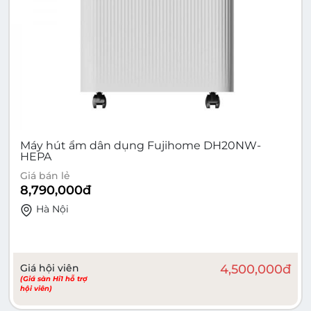
Máy hút ẩm dân dụng Fujihome DH20NW-
HEPA
Giá bán lẻ
8,790,000
đ
Hà Nội
Giá hội viên
4,500,000
đ
(Giá sàn Hi1 hỗ trợ
hội viên)