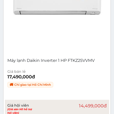
Máy lạnh Daikin Inverter 1 HP FTKZ25VVMV
Giá bán lẻ
17,490,000
đ
🚚
Chỉ giao tại
Hồ Chí Minh
Giá hội viên
14,499,000
đ
(Giá sàn Hi1 hỗ trợ
hội viên)