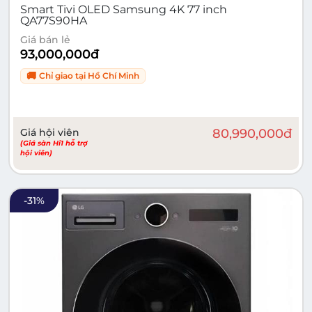
Smart Tivi OLED Samsung 4K 77 inch
QA77S90HA
Giá bán lẻ
93,000,000
đ
🚚
Chỉ giao tại
Hồ Chí Minh
Giá hội viên
80,990,000
đ
(Giá sàn Hi1 hỗ trợ
hội viên)
-
31
%