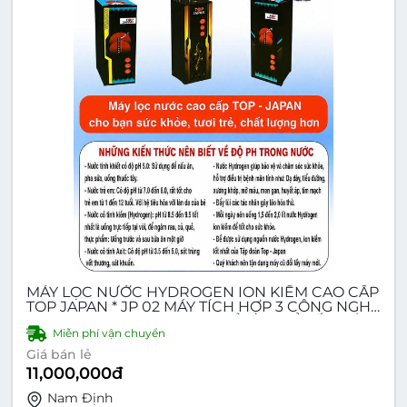
MÁY LỌC NƯỚC HYDROGEN ION KIỀM CAO CẤP
TOP JAPAN * JP 02 MÁY TÍCH HỢP 3 CÔNG NGHỆ
- RO, NANO, HYDROGEN - KIỀM 4 CHỈ SỐ, 2 VÒI,
Miễn phí vận chuyển
3 LOẠI NƯỚC
Giá bán lẻ
11,000,000
đ
Nam Ðịnh