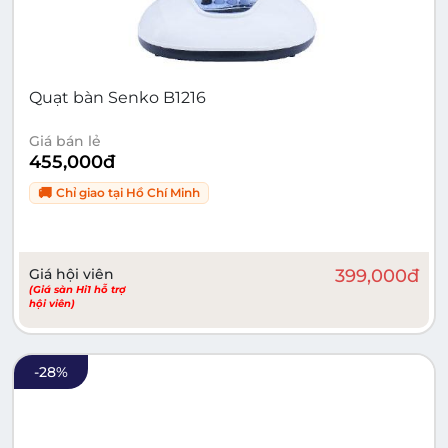
Quạt bàn Senko B1216
Giá bán lẻ
455,000
đ
🚚
Chỉ giao tại
Hồ Chí Minh
Giá hội viên
399,000
đ
(Giá sàn Hi1 hỗ trợ
hội viên)
-
28
%