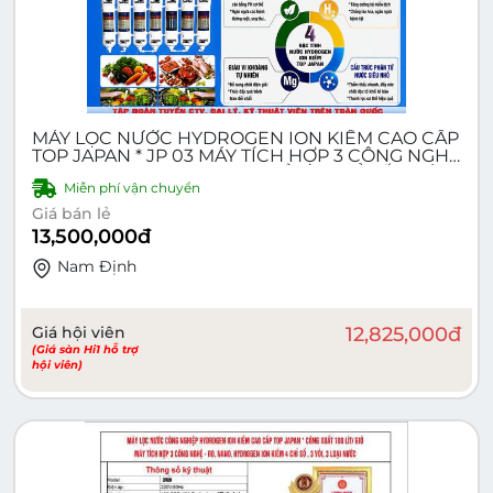
MÁY LỌC NƯỚC HYDROGEN ION KIỀM CAO CẤP
TOP JAPAN * JP 03 MÁY TÍCH HỢP 3 CÔNG NGHỆ
- RO, NANO, HYDROGEN - KIỀM 4 CHỈ SỐ, 2 VÒI,
Miễn phí vận chuyển
3 LOẠI NƯỚC
Giá bán lẻ
13,500,000
đ
Nam Ðịnh
Giá hội viên
12,825,000
đ
(Giá sàn Hi1 hỗ trợ
hội viên)