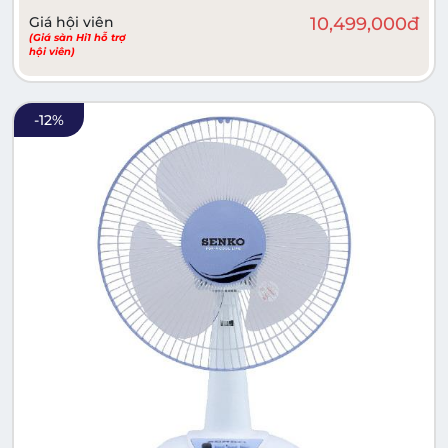
Giá hội viên
10,499,000
đ
(Giá sàn Hi1 hỗ trợ
hội viên)
-
12
%