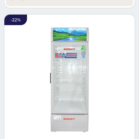
-
22
%