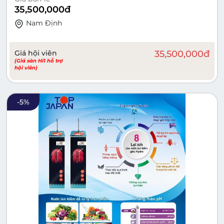
35,500,000
đ
Nam Ðịnh
Giá hội viên
35,500,000
đ
(Giá sàn Hi1 hỗ trợ
hội viên)
-
5
%