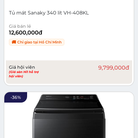
Tủ mát Sanaky 340 lít VH-408KL
Giá bán lẻ
12,600,000
đ
🚚
Chỉ giao tại
Hồ Chí Minh
Giá hội viên
9,799,000
đ
(Giá sàn Hi1 hỗ trợ
hội viên)
-
36
%