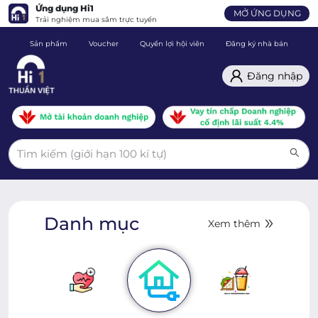
Ứng dụng Hi1
MỞ ỨNG DỤNG
Trải nghiệm mua sắm trực tuyến
Sản phẩm
Voucher
Quyền lợi hội viên
Đăng ký nhà bán
C
Đăng nhập
Danh mục
Xem thêm