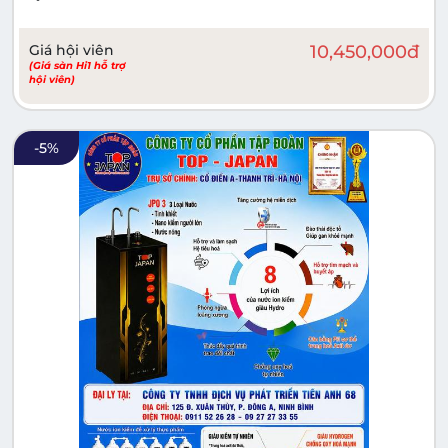
Giá hội viên
10,450,000
đ
(Giá sàn Hi1 hỗ trợ
hội viên)
-
5
%