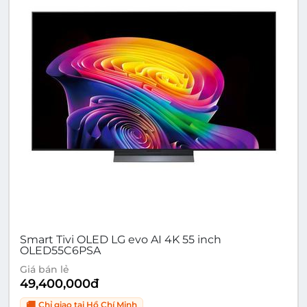
Smart Tivi OLED LG evo AI 4K 55 inch
OLED55C6PSA
Giá bán lẻ
49,400,000
đ
🚚
Chỉ giao tại
Hồ Chí Minh