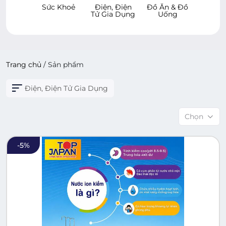
 Khoẻ
Điện, Điện
Đồ Ăn & Đồ
Hàng Tiêu
Chăm
Tử Gia Dụng
Uống
Dùng
Xe & 
Cử
Trang chủ
/
Sản phẩm
Điện, Điện Tử Gia Dụng
Chọn
-
5
%