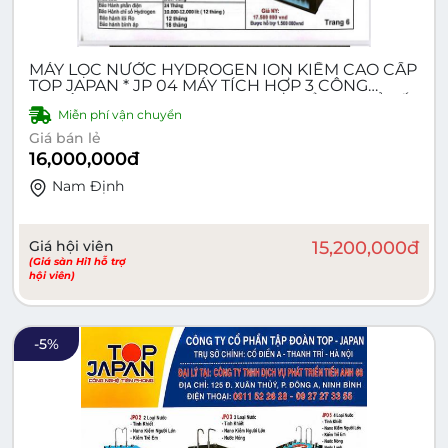
MÁY LỌC NƯỚC HYDROGEN ION KIỀM CAO CẤP
TOP JAPAN * JP 04 MÁY TÍCH HỢP 3 CÔNG
NGHỆ - RO, NANO, HYDROGEN - KIỀM 4 CHỈ SỐ,
Miễn phí vận chuyển
3 VÒI, 4 LOẠI NƯỚC
Giá bán lẻ
16,000,000
đ
Nam Ðịnh
Giá hội viên
15,200,000
đ
(Giá sàn Hi1 hỗ trợ
hội viên)
-
5
%