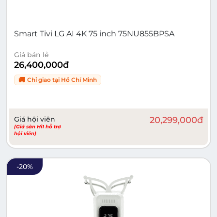
Smart Tivi LG AI 4K 75 inch 75NU855BPSA
Giá bán lẻ
26,400,000
đ
🚚
Chỉ giao tại
Hồ Chí Minh
Giá hội viên
20,299,000
đ
(Giá sàn Hi1 hỗ trợ
hội viên)
-
20
%