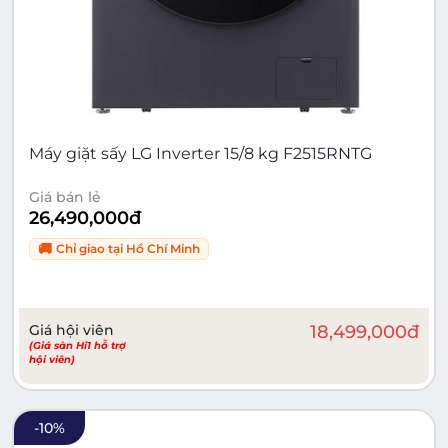
Máy giặt sấy LG Inverter 15/8 kg F2515RNTG
Giá bán lẻ
26,490,000
đ
🚚
Chỉ giao tại
Hồ Chí Minh
Giá hội viên
18,499,000
đ
(Giá sàn Hi1 hỗ trợ
hội viên)
-
10
%