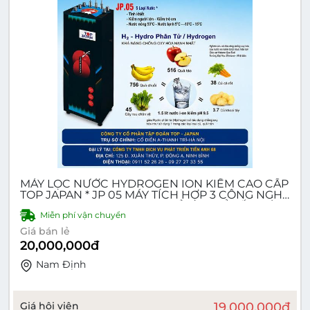
MÁY LỌC NƯỚC HYDROGEN ION KIỀM CAO CẤP
TOP JAPAN * JP 05 MÁY TÍCH HỢP 3 CÔNG NGHỆ
- RO, NANO, HYDROGEN - KIỀM 4 CHỈ SỐ, 3 VÒI,
Miễn phí vận chuyển
5 LOẠI NƯỚC
Giá bán lẻ
20,000,000
đ
Nam Ðịnh
Giá hội viên
19,000,000
đ