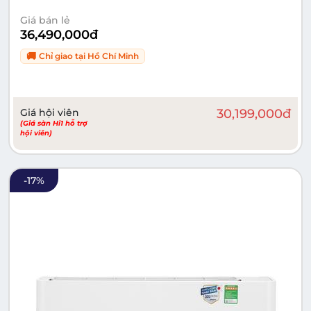
Giá bán lẻ
36,490,000
đ
🚚
Chỉ giao tại
Hồ Chí Minh
Giá hội viên
30,199,000
đ
(Giá sàn Hi1 hỗ trợ
hội viên)
-
17
%