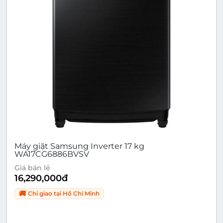
Máy giặt Samsung Inverter 17 kg
WA17CG6886BVSV
Giá bán lẻ
16,290,000
đ
🚚
Chỉ giao tại
Hồ Chí Minh