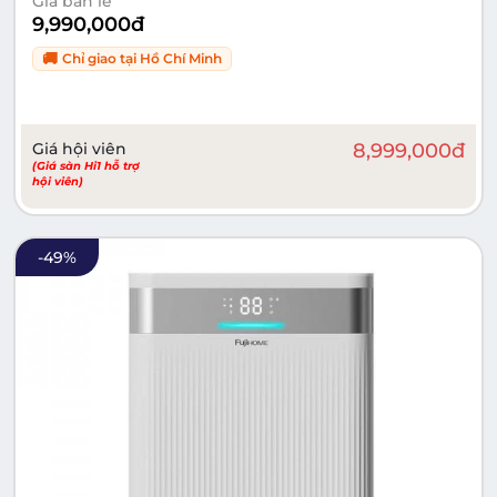
Giá bán lẻ
9,990,000
đ
🚚
Chỉ giao tại
Hồ Chí Minh
Giá hội viên
8,999,000
đ
(Giá sàn Hi1 hỗ trợ
hội viên)
-
49
%