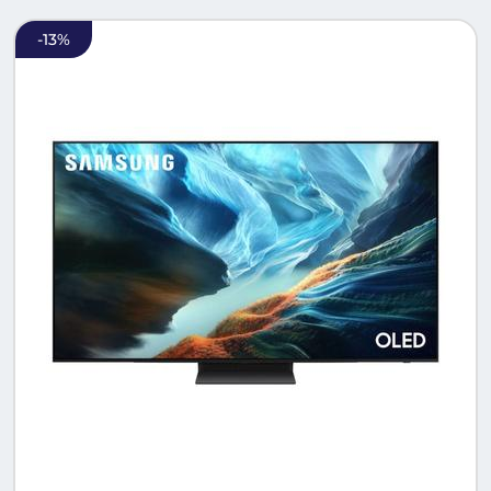
-
13
%