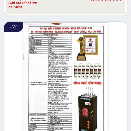
(Giá sàn Hi1 hỗ trợ
hội viên)
-
5
%