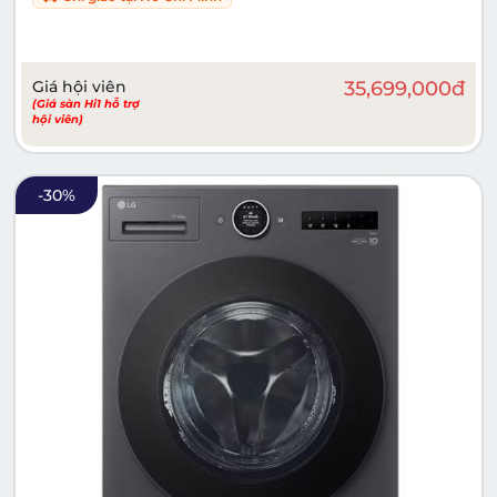
Giá hội viên
35,699,000
đ
(Giá sàn Hi1 hỗ trợ
hội viên)
-
30
%