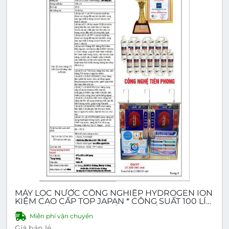
MÁY LỌC NƯỚC CÔNG NGHIỆP HYDROGEN ION
KIỀM CAO CẤP TOP JAPAN * CÔNG SUẤT 100 LÍT/
GIỜ - MÁY TÍCH HỢP 3 CÔNG NGHỆ - RO, NANO,
Miễn phí vận chuyển
HYDROGEN ION KIỀM 4 CHỈ SỐ, 3 VÒI, 3 LOẠI
NƯỚC
Giá bán lẻ