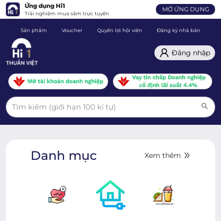
Ứng dụng Hi1
MỞ ỨNG DỤNG
Trải nghiệm mua sắm trực tuyến
Sản phẩm
Voucher
Quyền lợi hội viên
Đăng ký nhà bán
C
Đăng nhập
Danh mục
Xem thêm