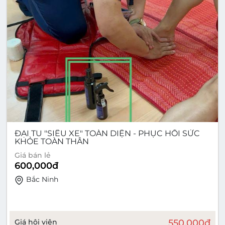
ĐẠI TU "SIÊU XE" TOÀN DIỆN - PHỤC HỒI SỨC
KHỎE TOÀN THÂN
Giá bán lẻ
600,000
đ
Bắc Ninh
Giá hội viên
550,000
đ