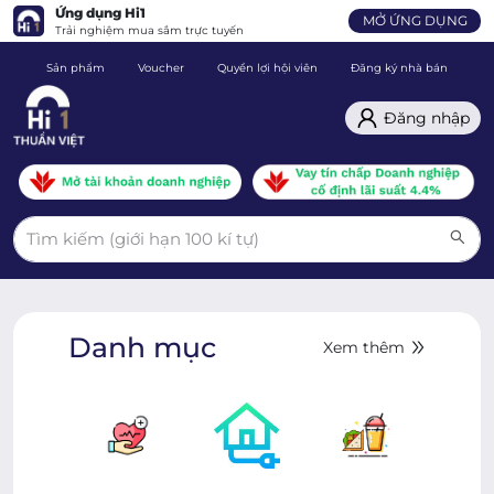
Ứng dụng Hi1
MỞ ỨNG DỤNG
Trải nghiệm mua sắm trực tuyến
Sản phẩm
Voucher
Quyền lợi hội viên
Đăng ký nhà bán
C
Đăng nhập
Danh mục
Xem thêm