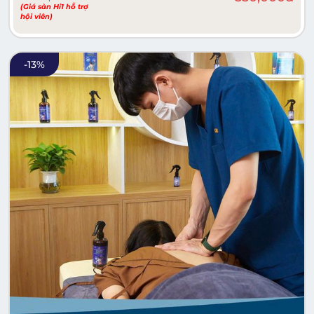
(Giá sàn Hi1 hỗ trợ
hội viên)
-
13
%