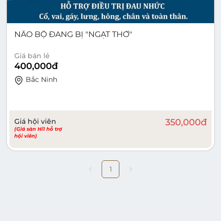
NÃO BỘ ĐANG BỊ "NGẠT THỞ"
Giá bán lẻ
400,000
đ
Bắc Ninh
Giá hội viên
350,000
đ
(Giá sàn Hi1 hỗ trợ
hội viên)
1