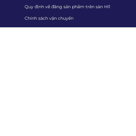
Quy định về đăng sản phẩm trên sàn HI1
Chính sách vận chuyển
Chính sách đổi trả
Chính sách thanh toán
Cung cấp chứng từ
Tiếp nhận đánh giá
Danh sách tiếp nhận đánh giá
Quét mã QR để tải App