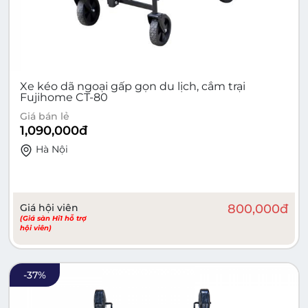
Xe kéo dã ngoại gấp gọn du lịch, cắm trại
Fujihome CT-80
Giá bán lẻ
1,090,000
đ
Hà Nội
Giá hội viên
800,000
đ
(Giá sàn Hi1 hỗ trợ
hội viên)
-
37
%