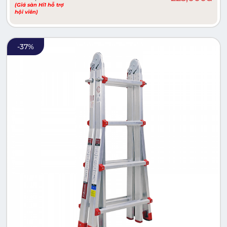
(Giá sàn Hi1 hỗ trợ
hội viên)
-
37
%