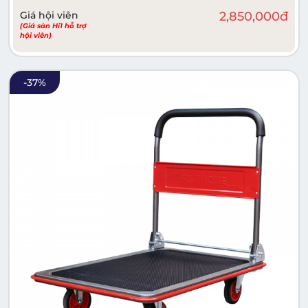
Giá hội viên
2,850,000
đ
(Giá sàn Hi1 hỗ trợ
hội viên)
-
37
%