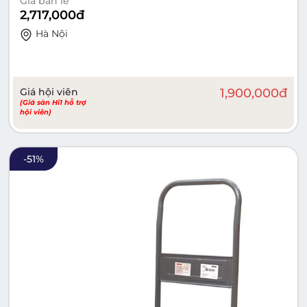
Giá bán lẻ
2,717,000
đ
Hà Nội
Giá hội viên
1,900,000
đ
(Giá sàn Hi1 hỗ trợ
hội viên)
-
51
%