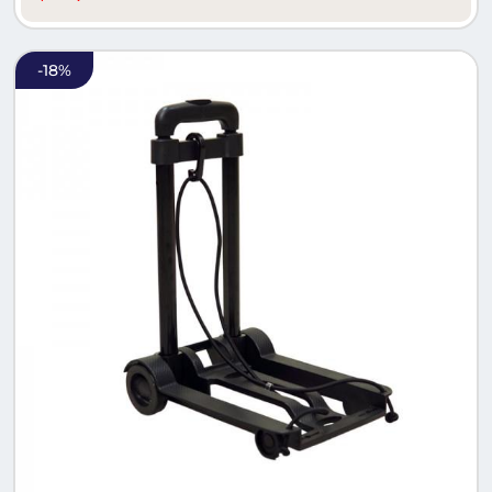
-
18
%