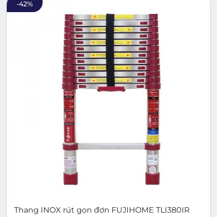
-
42
%
Thang INOX rút gọn đơn FUJIHOME TLI380IR