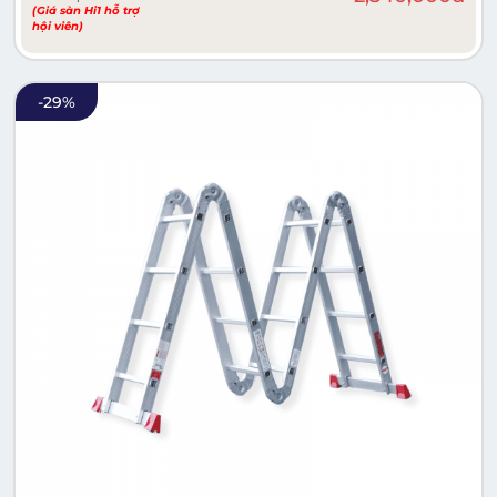
(Giá sàn Hi1 hỗ trợ
hội viên)
-
29
%