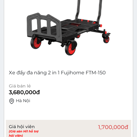
Xe đẩy đa năng 2 in 1 Fujihome FTM-150
Giá bán lẻ
3,680,000
đ
Hà Nội
Giá hội viên
1,700,000
đ
(Giá sàn Hi1 hỗ trợ
hội viên)