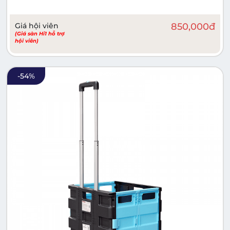
Giá hội viên
850,000
đ
(Giá sàn Hi1 hỗ trợ
hội viên)
-
54
%