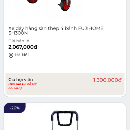
Xe đẩy hàng sàn thép 4 bánh FUJIHOME
SH300N
Giá bán lẻ
2,067,000
đ
Hà Nội
Giá hội viên
1,300,000
đ
(Giá sàn Hi1 hỗ trợ
hội viên)
-
26
%