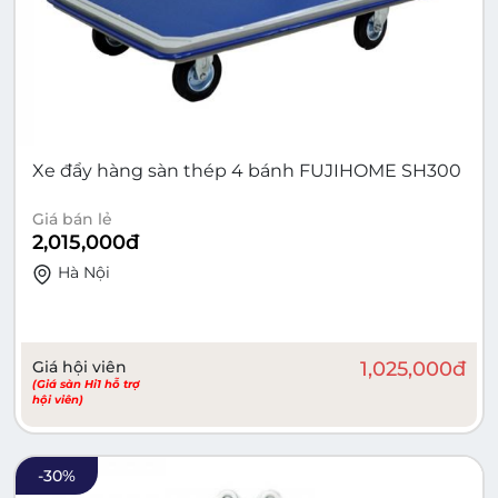
Xe đẩy hàng sàn thép 4 bánh FUJIHOME SH300
Giá bán lẻ
2,015,000
đ
Hà Nội
Giá hội viên
1,025,000
đ
(Giá sàn Hi1 hỗ trợ
hội viên)
-
30
%