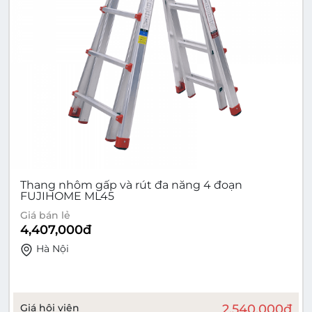
Thang nhôm gấp và rút đa năng 4 đoạn
FUJIHOME ML45
Giá bán lẻ
4,407,000
đ
Hà Nội
Giá hội viên
2,540,000
đ