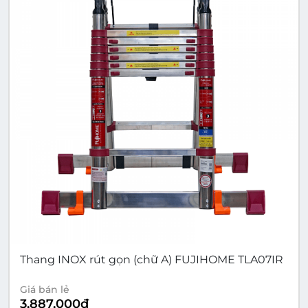
Thang INOX rút gọn (chữ A) FUJIHOME TLA07IR
Giá bán lẻ
3,887,000
đ