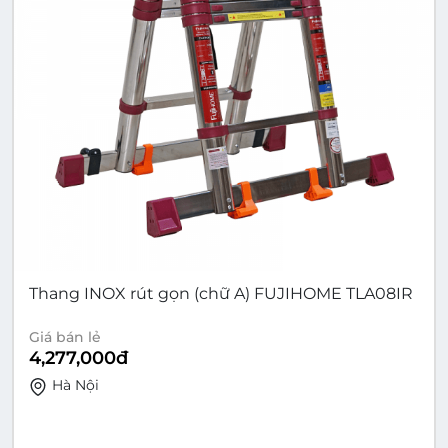
Thang INOX rút gọn (chữ A) FUJIHOME TLA08IR
Giá bán lẻ
4,277,000
đ
Hà Nội