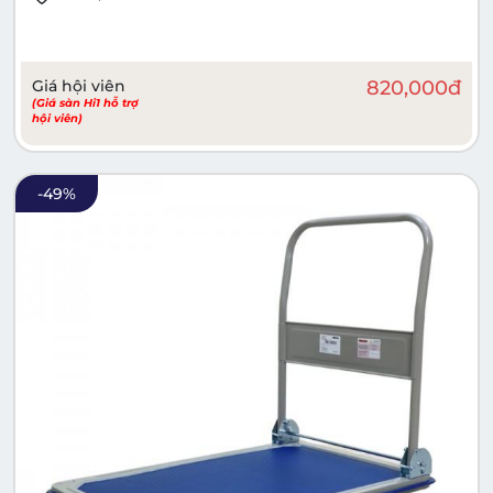
Giá hội viên
820,000
đ
(Giá sàn Hi1 hỗ trợ
hội viên)
-
49
%