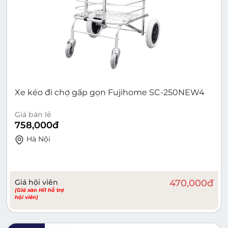
Xe kéo đi chợ gấp gọn Fujihome SC-250NEW4
Giá bán lẻ
758,000
đ
Hà Nội
Giá hội viên
470,000
đ
(Giá sàn Hi1 hỗ trợ
hội viên)