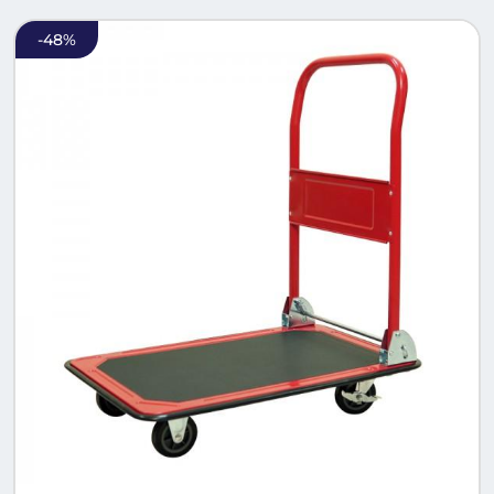
-
48
%