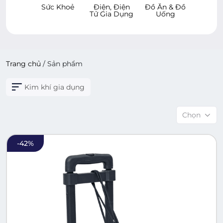
 Khoẻ
Điện, Điện
Đồ Ăn & Đồ
Hàng Tiêu
Chăm
Tử Gia Dụng
Uống
Dùng
Xe & 
Cử
Trang chủ
/
Sản phẩm
Kim khí gia dụng
Chọn
-
42
%