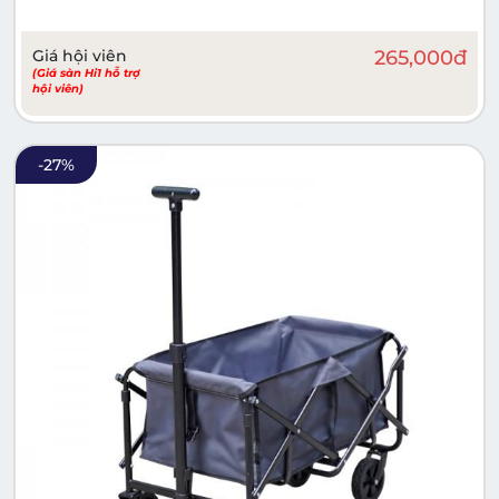
Giá hội viên
265,000
đ
(Giá sàn Hi1 hỗ trợ
hội viên)
-
27
%