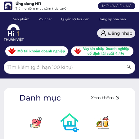
Ứng dụng Hi1
MỞ ỨNG DỤNG
Trải nghiệm mua sắm trực tuyến
Sản phẩm
Voucher
Quyền lợi hội viên
Đăng ký nhà bán
C
Đăng nhập
Danh mục
Xem thêm