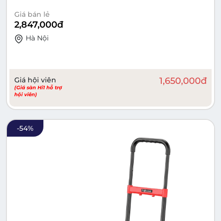
Giá bán lẻ
2,847,000
đ
Hà Nội
Giá hội viên
1,650,000
đ
(Giá sàn Hi1 hỗ trợ
hội viên)
-
54
%