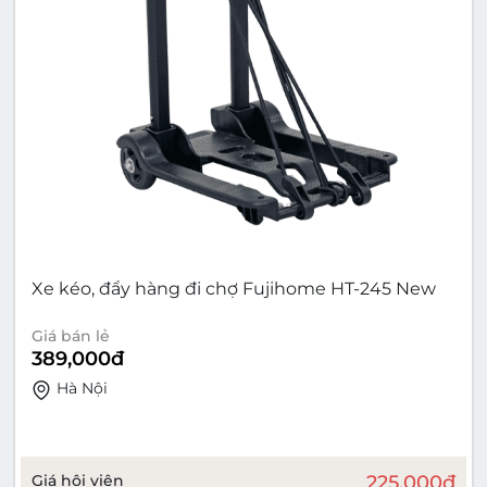
Xe kéo, đẩy hàng đi chợ Fujihome HT-245 New
Giá bán lẻ
389,000
đ
Hà Nội
Giá hội viên
225,000
đ