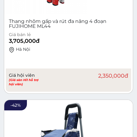
Thang nhôm gấp và rút đa năng 4 đoạn
FUJIHOME ML44
Giá bán lẻ
3,705,000
đ
Hà Nội
Giá hội viên
2,350,000
đ
(Giá sàn Hi1 hỗ trợ
hội viên)
-
42
%