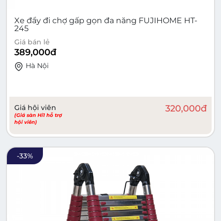
Xe đẩy đi chợ gấp gọn đa năng FUJIHOME HT-
245
Giá bán lẻ
389,000
đ
Hà Nội
Giá hội viên
320,000
đ
(Giá sàn Hi1 hỗ trợ
hội viên)
-
33
%