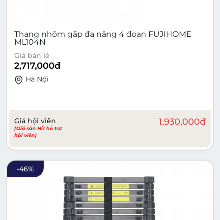
Thang nhôm gấp đa năng 4 đoạn FUJIHOME
ML104N
Giá bán lẻ
2,717,000
đ
Hà Nội
Giá hội viên
1,930,000
đ
(Giá sàn Hi1 hỗ trợ
hội viên)
-
46
%