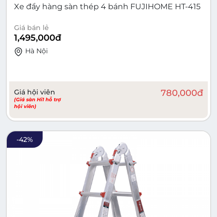
Xe đẩy hàng sàn thép 4 bánh FUJIHOME HT-415
Giá bán lẻ
1,495,000
đ
Hà Nội
Giá hội viên
780,000
đ
(Giá sàn Hi1 hỗ trợ
hội viên)
-
42
%