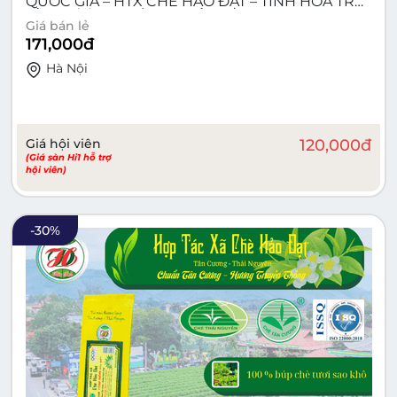
QUỐC GIA – HTX CHÈ HẢO ĐẠT – TINH HOA TRÀ
TÂN CƯƠNG THÁI NGUYÊN
Giá bán lẻ
171,000
đ
Hà Nội
Giá hội viên
120,000
đ
(Giá sàn Hi1 hỗ trợ
hội viên)
-
30
%