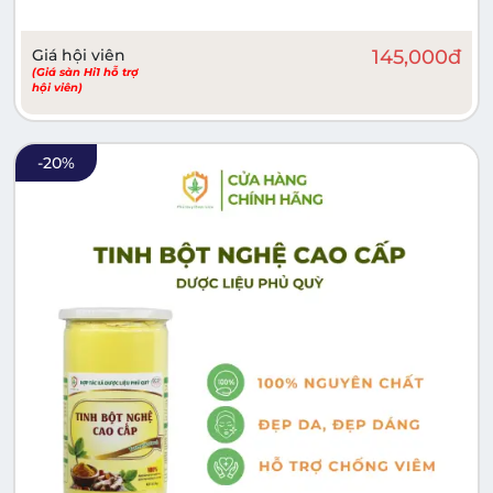
Giá hội viên
145,000
đ
(Giá sàn Hi1 hỗ trợ
hội viên)
-
20
%