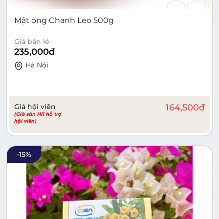
Mật ong Chanh Leo 500g
Giá bán lẻ
235,000
đ
Hà Nội
Giá hội viên
164,500
đ
(Giá sàn Hi1 hỗ trợ
hội viên)
-
15
%