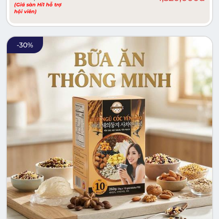
(Giá sàn Hi1 hỗ trợ
hội viên)
-
30
%