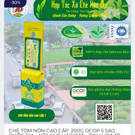
-
30
%
CHÈ TÔM NÕN CAO CẤP 200G OCOP 5 SAO