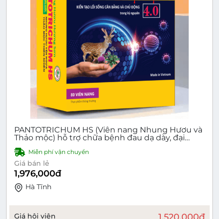
PANTOTRICHUM HS (Viên nang Nhung Hươu và
Thảo mộc) hỗ trợ chữa bệnh đau dạ dày, đại
tràng, cải thiện lưu thông máu, bồi bổ sức khỏe
Miễn phí vận chuyển
Giá bán lẻ
1,976,000
đ
Hà Tĩnh
Giá hội viên
1,520,000
đ