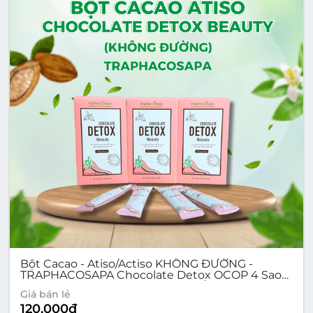
Bột Cacao - Atiso/Actiso KHÔNG ĐƯỜNG -
TRAPHACOSAPA Chocolate Detox OCOP 4 Sao
Thanh Lọc Cơ Thể Giảm Căng Thẳng Hộp 12 Gói
Giá bán lẻ
120,000
đ