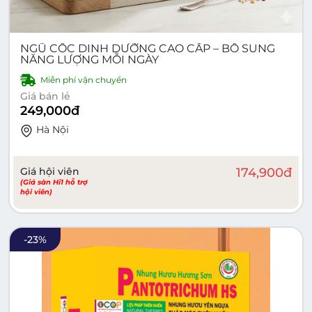
NGŨ CỐC DINH DƯỠNG CAO CẤP – BỔ SUNG
NĂNG LƯỢNG MỖI NGÀY
Miễn phí vận chuyển
Giá bán lẻ
249,000
đ
Hà Nội
Giá hội viên
174,900
đ
(Giá sàn Hi1 hỗ trợ
hội viên)
-
23
%