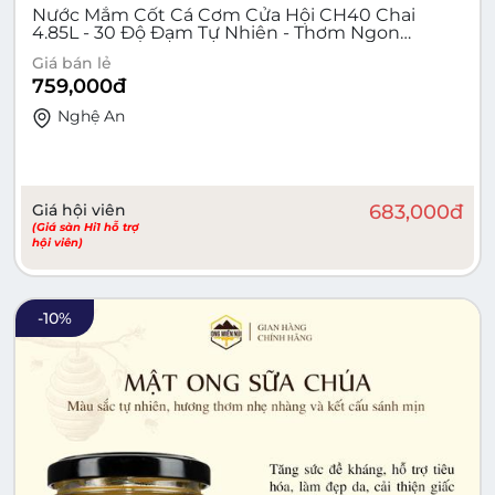
Nước Mắm Cốt Cá Cơm Cửa Hội CH40 Chai
4.85L - 30 Độ Đạm Tự Nhiên - Thơm Ngon
Chuẩn Vị
Giá bán lẻ
759,000
đ
Nghệ An
Giá hội viên
683,000
đ
(Giá sàn Hi1 hỗ trợ
hội viên)
-
10
%