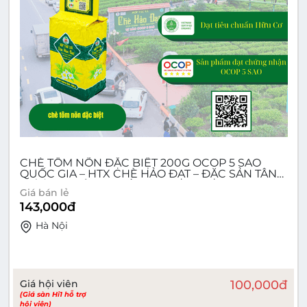
CHÈ TÔM NÕN ĐẶC BIỆT 200G OCOP 5 SAO
QUỐC GIA – HTX CHÈ HẢO ĐẠT – ĐẶC SẢN TÂN
CƯƠNG THÁI NGUYÊN
Giá bán lẻ
143,000
đ
Hà Nội
Giá hội viên
100,000
đ
(Giá sàn Hi1 hỗ trợ
hội viên)