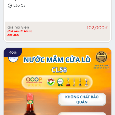
Lào Cai
Giá hội viên
102,000
đ
(Giá sàn Hi1 hỗ trợ
hội viên)
-
10
%