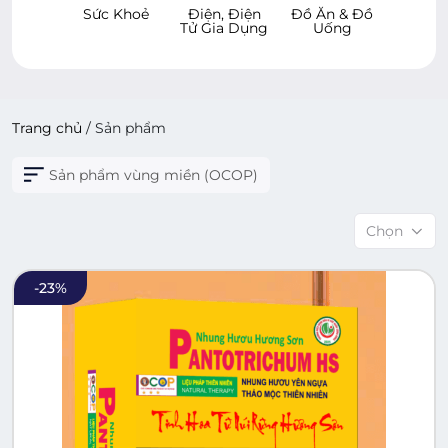
 Khoẻ
Điện, Điện
Đồ Ăn & Đồ
Hàng Tiêu
Chăm
Tử Gia Dụng
Uống
Dùng
Xe & 
Cử
Trang chủ
/
Sản phẩm
Sản phẩm vùng miền (OCOP)
Chọn
-
23
%