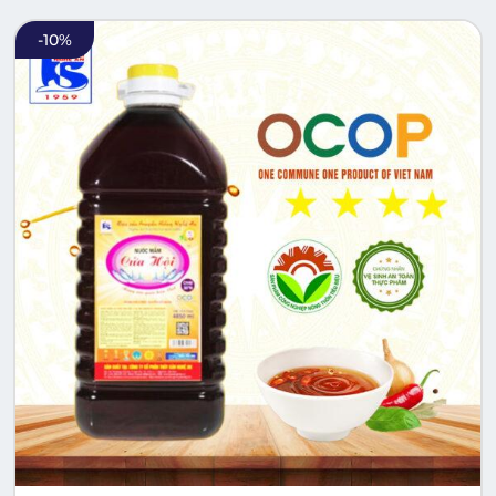
-
10
%