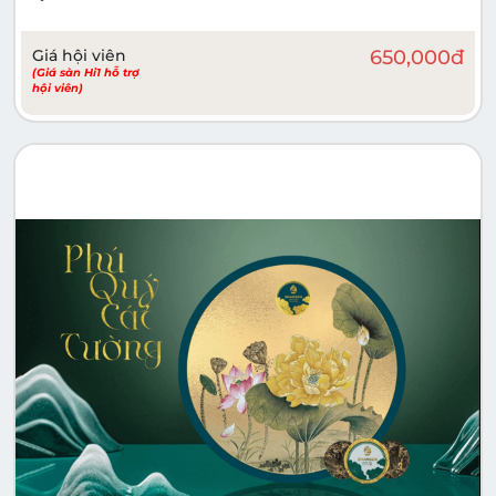
Giá hội viên
650,000
đ
(Giá sàn Hi1 hỗ trợ
hội viên)