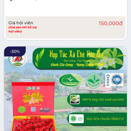
Giá hội viên
150,000
đ
(Giá sàn Hi1 hỗ trợ
hội viên)
-
30
%