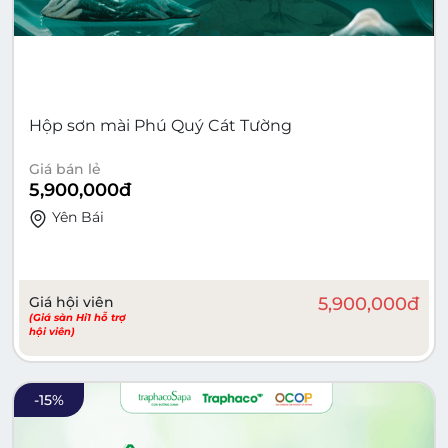
Hộp sơn mài Phú Quý Cát Tường
Giá bán lẻ
5,900,000
đ
Yên Bái
Giá hội viên
5,900,000
đ
(Giá sàn Hi1 hỗ trợ
hội viên)
-
15
%