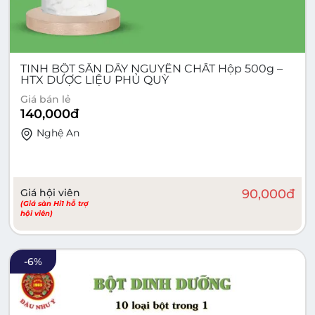
TINH BỘT SẮN DÂY NGUYÊN CHẤT Hộp 500g –
HTX DƯỢC LIỆU PHỦ QUỲ
Giá bán lẻ
140,000
đ
Nghệ An
Giá hội viên
90,000
đ
(Giá sàn Hi1 hỗ trợ
hội viên)
-
6
%