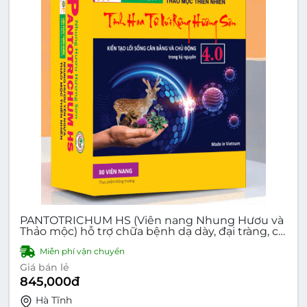
PANTOTRICHUM HS (Viên nang Nhung Hươu và
Thảo mộc) hỗ trợ chữa bệnh dạ dày, đại tràng, cải
thiện lưu thông máu, bồi bổ sức khỏe
Miễn phí vận chuyển
Giá bán lẻ
845,000
đ
Hà Tĩnh