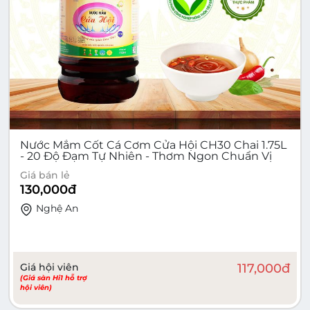
Nước Mắm Cốt Cá Cơm Cửa Hội CH30 Chai 1.75L
- 20 Độ Đạm Tự Nhiên - Thơm Ngon Chuẩn Vị
Giá bán lẻ
130,000
đ
Nghệ An
Giá hội viên
117,000
đ
(Giá sàn Hi1 hỗ trợ
hội viên)