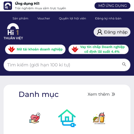
Ứng dụng Hi1
MỞ ỨNG DỤNG
Trải nghiệm mua sắm trực tuyến
Sản phẩm
Voucher
Quyền lợi hội viên
Đăng ký nhà bán
C
Đăng nhập
Danh mục
Xem thêm