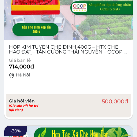
HỘP KIM TUYẾN CHÈ ĐINH 400G – HTX CHÈ
HẢO ĐẠT – TÂN CƯƠNG THÁI NGUYÊN – OCOP 5
SAO QUỐC GIA
Giá bán lẻ
714,000
đ
Hà Nội
Giá hội viên
500,000
đ
(Giá sàn Hi1 hỗ trợ
hội viên)
-
30
%