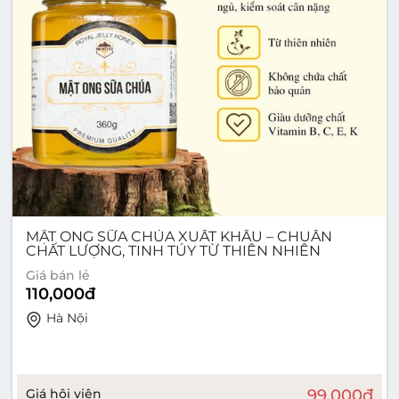
MẬT ONG SỮA CHÚA XUẤT KHẨU – CHUẨN
CHẤT LƯỢNG, TINH TÚY TỪ THIÊN NHIÊN
Giá bán lẻ
110,000
đ
Hà Nội
Giá hội viên
99,000
đ