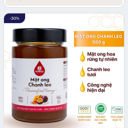
-
30
%