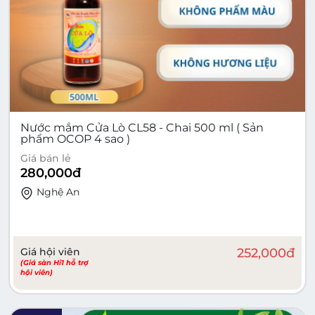
Nước mắm Cửa Lò CL58 - Chai 500 ml ( Sản
phẩm OCOP 4 sao )
Giá bán lẻ
280,000
đ
Nghệ An
Giá hội viên
252,000
đ
(Giá sàn Hi1 hỗ trợ
hội viên)