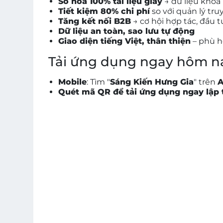
Số hóa 100% tài liệu giấy
→ dữ liệu khoa 
Tiết kiệm 80% chi phí
so với quản lý tr
Tăng kết nối B2B
→ cơ hội hợp tác, đầu t
Dữ liệu an toàn, sao lưu tự động
Giao diện tiếng Việt, thân thiện
– phù h
Tải ứng dụng ngay hôm n
Mobile
: Tìm "
Sáng Kiến Hưng Gia
" trên
A
Quét mã QR để tải ứng dụng ngay lập 