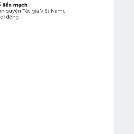
ố liền mạch
.
ản quyền Tác giả Việt Nam).
 di động