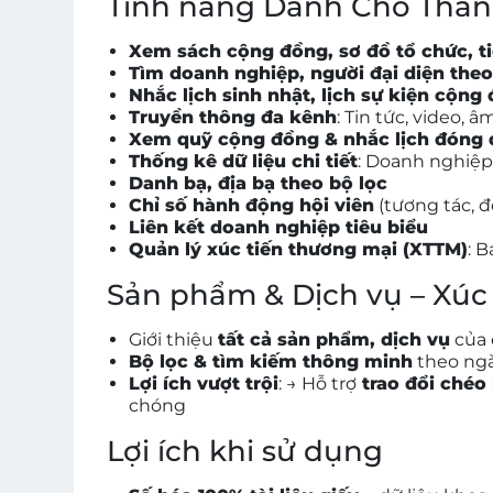
Tính năng Dành Cho Thàn
Xem sách cộng đồng, sơ đồ tổ chức, ti
Tìm doanh nghiệp, người đại diện theo
Nhắc lịch sinh nhật, lịch sự kiện cộng
Truyền thông đa kênh
: Tin tức, video, 
Xem quỹ cộng đồng & nhắc lịch đóng 
Thống kê dữ liệu chi tiết
: Doanh nghiệp
Danh bạ, địa bạ theo bộ lọc
Chỉ số hành động hội viên
(tương tác, 
Liên kết doanh nghiệp tiêu biểu
Quản lý xúc tiến thương mại (XTTM)
: 
Sản phẩm & Dịch vụ – Xúc
Giới thiệu
tất cả sản phẩm, dịch vụ
của 
Bộ lọc & tìm kiếm thông minh
theo ngà
Lợi ích vượt trội
: → Hỗ trợ
trao đổi chéo
chóng
Lợi ích khi sử dụng