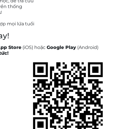
học, dễ tra cứu
uyền thống
ư
ợp mọi lứa tuổi
ay!
pp Store
(iOS) hoặc
Google Play
(Android)
tức!