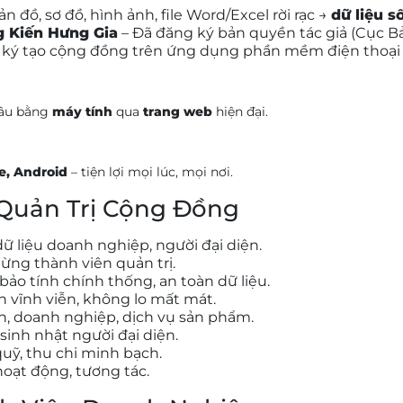
 bản đồ, sơ đồ, hình ảnh, file Word/Excel rời rạc →
dữ liệu s
g Kiến Hưng Gia
– Đã đăng ký bản quyền tác giả (Cục B
 ký tạo cộng đồng trên ứng dụng phần mềm điện thoại
sâu bằng
máy tính
qua
trang web
hiện đại.
e, Android
– tiện lợi mọi lúc, mọi nơi.
Quản Trị Cộng Đồng
dữ liệu doanh nghiệp, người đại diện.
 từng thành viên quản trị.
bảo tính chính thống, an toàn dữ liệu.
in vĩnh viễn, không lo mất mát.
ện, doanh nghiệp, dịch vụ sản phẩm.
 sinh nhật người đại diện.
quỹ, thu chi minh bạch.
 hoạt động, tương tác.