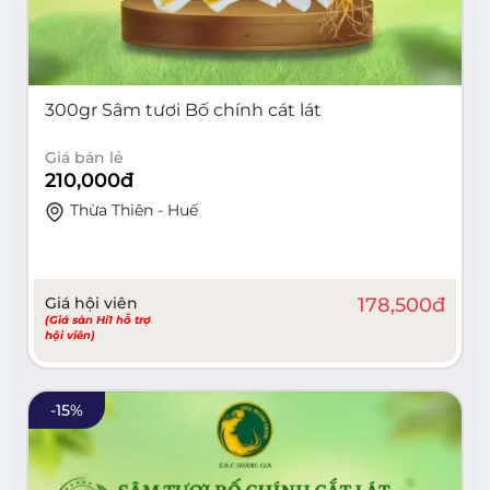
300gr Sâm tươi Bố chính cát lát
Giá bán lẻ
210,000
đ
Thừa Thiên - Huế
Giá hội viên
178,500
đ
(Giá sàn Hi1 hỗ trợ
hội viên)
-
15
%