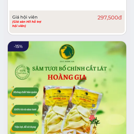
Giá hội viên
297,500
đ
(Giá sàn Hi1 hỗ trợ
hội viên)
-
15
%