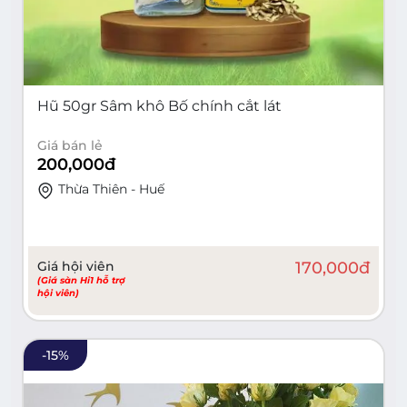
Hũ 50gr Sâm khô Bố chính cắt lát
Giá bán lẻ
200,000
đ
Thừa Thiên - Huế
Giá hội viên
170,000
đ
(Giá sàn Hi1 hỗ trợ
hội viên)
-
15
%