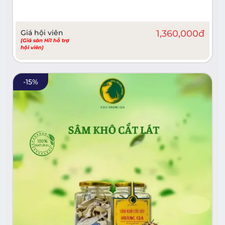
Giá hội viên
1,360,000
đ
(Giá sàn Hi1 hỗ trợ
hội viên)
-
15
%