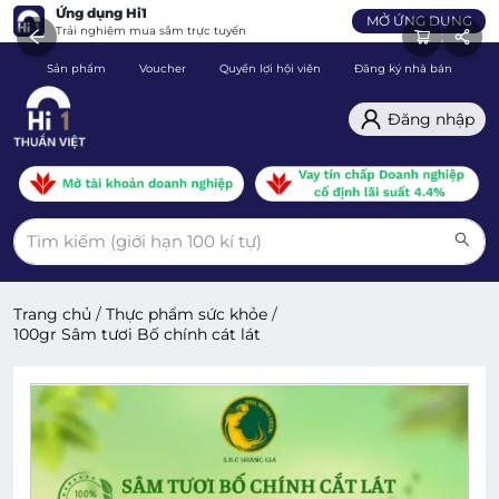
Ứng dụng Hi1
MỞ ỨNG DỤNG
Trải nghiệm mua sắm trực tuyến
Sản phẩm
Voucher
Quyền lợi hội viên
Đăng ký nhà bán
C
Đăng nhập
Trang chủ
/
Thực phẩm sức khỏe
/
100gr Sâm tươi Bố chính cát lát