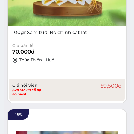
100gr Sâm tươi Bố chính cát lát
Giá bán lẻ
70,000
đ
Thừa Thiên - Huế
Giá hội viên
59,500
đ
(Giá sàn Hi1 hỗ trợ
hội viên)
-
15
%