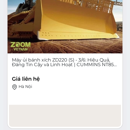
Máy ủi bánh xích ZD220 (S) - 3/6: Hiệu Quả,
Đáng Tin Cậy và Linh Hoạt | CUMMINS NT855-
C280 | Máy ủi cho Công Trình Xây Dựng và
Đào Đắp | Động Cơ 175 kW
Giá liên hệ
Hà Nội