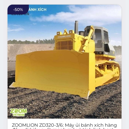
-
50
%
ZOOMLION ZD320-3/6: Máy ủi bánh xích hàng