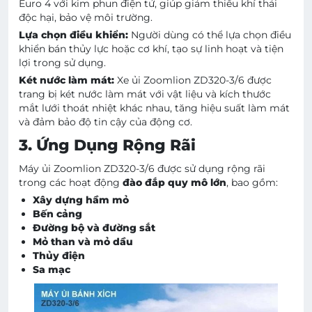
Euro 4 với kim phun điện tử, giúp giảm thiểu khí thải
độc hại, bảo vệ môi trường.
Lựa chọn điều khiển:
Người dùng có thể lựa chọn điều
khiển bán thủy lực hoặc cơ khí, tạo sự linh hoạt và tiện
lợi trong sử dụng.
Két nước làm mát:
Xe ủi Zoomlion ZD320-3/6 được
trang bị két nước làm mát với vật liệu và kích thước
mắt lưới thoát nhiệt khác nhau, tăng hiệu suất làm mát
và đảm bảo độ tin cậy của động cơ.
3. Ứng Dụng Rộng Rãi
Máy ủi Zoomlion ZD320-3/6 được sử dụng rộng rãi
trong các hoạt động
đào đắp quy mô lớn
, bao gồm:
Xây dựng hầm mỏ
Bến cảng
Đường bộ và đường sắt
Mỏ than và mỏ dầu
Thủy điện
Sa mạc