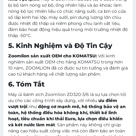
bị bộ làm nóng sơ bộ, ống nhiên liệu và áo khoác làm
nóng bộ lọc nhiên liệu có chức năng sưởi, ca bin có cửa
sổ lắp kính hai lớp, máy sưởi, pin dung lượng lớn chịu
được nhiệt độ thấp và niêm phong chịu lạnh vật liệu,
đảm bảo hoạt động hiệu quả trong môi trường nhiệt độ
thấp -50°C.
5. Kinh Nghiệm và Độ Tin Cậy
Zoomlion sản xuất OEM cho KOMATSU:
Với kinh
nghiệm sản xuất OEM cho hãng KOMATSU trong hơn
10 năm, ZOOMLION đã có được sự tin tưởng và đánh giá
cao từ khách hàng về chất lượng sản phẩm.
6. Tóm Tắt
Máy ủi bánh xích Zoomlion ZD320-3/6 là sự lựa chọn tối
ưu cho các công trình xây dựng, với nhiều
ưu điểm
vượt trội
như
động cơ mạnh mẽ, hệ thống bảo vệ an
toàn, hệ thống điều hòa không khí, thiết kế linh
hoạt, tiêu chuẩn khí thải Euro, lựa chọn điều khiển
và két nước làm mát
. Sản phẩm này không chỉ giúp
nâng cao hiệu suất công việc mà còn đảm bảo an toàn