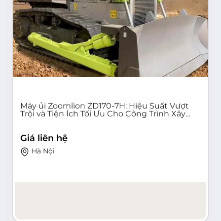
Máy ủi Zoomlion ZD170-7H: Hiệu Suất Vượt
Trội và Tiện Ích Tối Ưu Cho Công Trình Xây
Dựng - Giá, Tính Năng và Dịch VụTốt Nhất Tại
Việt Nam
Giá liên hệ
Hà Nội