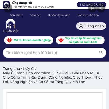
Ứng dụng Hi1
MỞ ỨNG DỤNG
Trải nghiệm mua sắm trực tuyến
Sản phẩm
Voucher
Quyền lợi hội viên
Đăng ký nhà bán
C
Đăng nhập
Trang chủ
/
Máy ủi
/
Máy Ủi Bánh Xích Zoomlion ZD320-3/6 - Giải Pháp Tối Ưu
Cho Công Trình Xây Dựng Công Nghiệp, Giao Thông, Thủy
Lợi, Nông Nghiệp và Cơ Sở Hạ Tầng Quy Mô Lớn