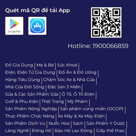
Quét mã QR để tải App
Hotline:
1900066859
Đồ Gia Dụng
Mẹ & Bé
Sức Khoẻ
Điện, Điện Tử Gia Dụng
Đồ Ăn & Đồ Uống
Hàng Tiêu Dùng
Chăm Sóc Xe & Nhà Cửa
Nhà Cửa Đời Sống
Đặc Sản 3 Miền
Sữa & Các Sản Phẩm Sữa
Ô Tô, Ô Tô Điện
Golf & Phụ Kiện
Thời Trang
Mỹ Phẩm
Sản Phẩm Nông Nghiệp
Sản phẩm vùng miền (OCOP)
Thực Phẩm Chức Năng
Xe Máy & Xe Máy Điện
Sản Phẩm Dịch Vụ
Nước Hoa
Sách
Sản Phẩm Y Dược
Làng Nghề
Đồng Hồ
Bảo Hộ Lao Động
Giầy thể thao