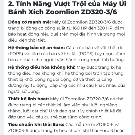
2. Tính Năng Vượt Trội của Máy Ủi
Bánh Xích Zoomlion ZD320-3/6
Động cơ mạnh mẽ:
Máy ủi Zoomlion ZD320-3/6 được
trang bị động cơ công suất từ 160 HP đến 320 HP, đảm
bảo hoạt động hiệu quả trên mọi địa hình và trong mọi
điều kiện thời tiết.
Hệ thống bảo vệ an toàn:
Cấu trúc bảo vệ vật thể rơi
(FOPS) và cấu trúc bảo vệ khi lật (ROPS) tùy chọn, đảm
bảo an toàn cho người vận hành trong mọi tình huống.
Hệ thống điều hòa không khí:
Máy được trang bị hệ
thống điều hòa không khí, hệ thống bôi trơn tập trung,
thiết bị khởi động nguội động cơ và thiết bị căng
đường ray tự động, đáp ứng các nhu cầu khác nhau của
người sử dụng.
Thiết kế linh hoạt:
Máy ủi Zoomlion ZD320-3/6 có thể
được trang bị các thiết bị làm việc như lưỡi nghiêng
thẳng, lưỡi cắt chữ U và dao gạt, tùy chỉnh thiết kế để
đáp ứng yêu cầu cụ thể của từng công trình.
Tiêu chuẩn khí thải Euro:
Các mẫu xe ủi ZD160-6 và
ZD160S-6 được trang bị tiêu chuẩn khí thải Euro 3 hoặc