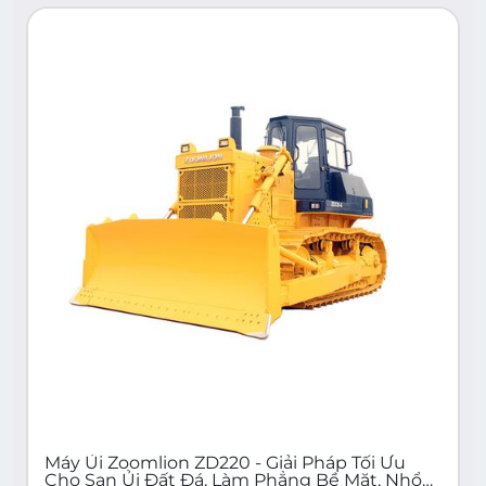
Máy Ủi Zoomlion ZD220 - Giải Pháp Tối Ưu
Cho San Ủi Đất Đá, Làm Phẳng Bề Mặt, Nhổ