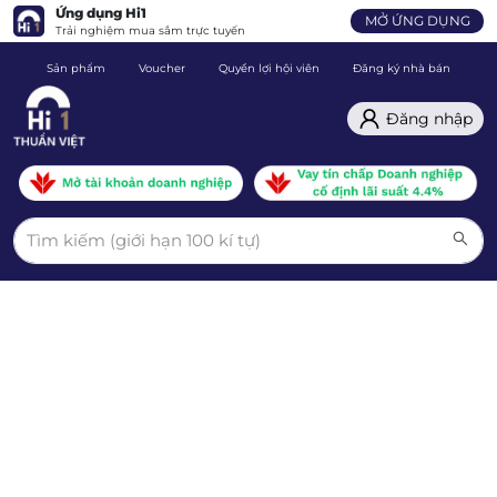
Ứng dụng Hi1
MỞ ỨNG DỤNG
Trải nghiệm mua sắm trực tuyến
Sản phẩm
Voucher
Quyền lợi hội viên
Đăng ký nhà bán
C
Đăng nhập