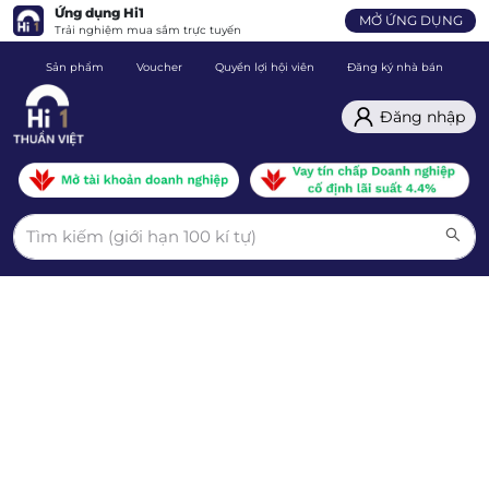
Ứng dụng Hi1
MỞ ỨNG DỤNG
Trải nghiệm mua sắm trực tuyến
Sản phẩm
Voucher
Quyền lợi hội viên
Đăng ký nhà bán
C
Đăng nhập