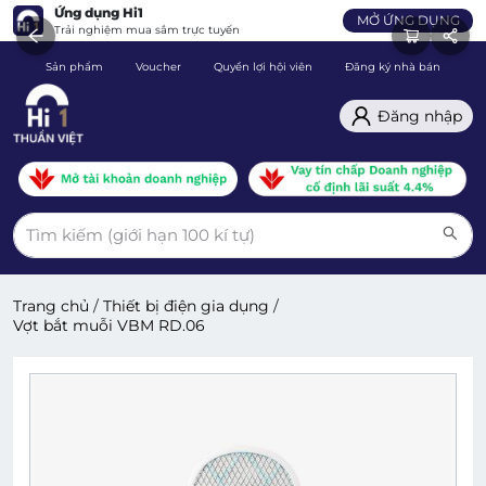
Ứng dụng Hi1
MỞ ỨNG DỤNG
Trải nghiệm mua sắm trực tuyến
Sản phẩm
Voucher
Quyền lợi hội viên
Đăng ký nhà bán
C
Đăng nhập
Trang chủ
/
Thiết bị điện gia dụng
/
Vợt bắt muỗi VBM RD.06