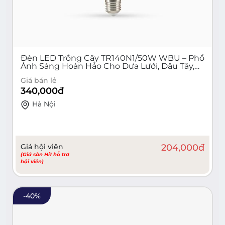
Đèn LED Trồng Cây TR140N1/50W WBU – Phổ
Ánh Sáng Hoàn Hảo Cho Dưa Lưới, Dâu Tây,
Cà Chua
Giá bán lẻ
340,000
đ
Hà Nội
Giá hội viên
204,000
đ
(Giá sàn Hi1 hỗ trợ
hội viên)
-
40
%