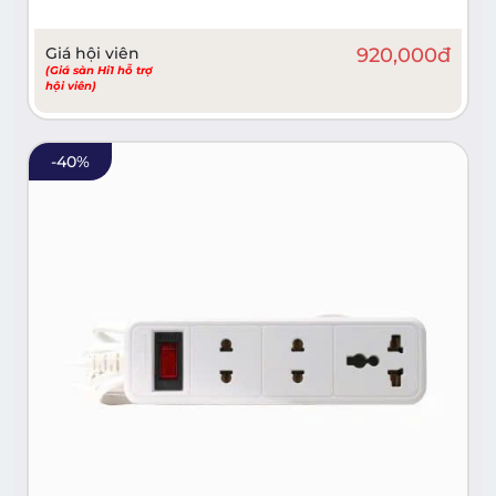
Giá hội viên
920,000
đ
(Giá sàn Hi1 hỗ trợ
hội viên)
-
40
%