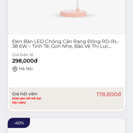
Đèn Bàn LED Chống Cận Rạng Đông RD-RL-
38 6W – Tinh Tế, Gọn Nhẹ, Bảo Vệ Thị Lực
Hiệu Quả
Giá bán lẻ
298,000
đ
Hà Nội
Giá hội viên
178,800
đ
(Giá sàn Hi1 hỗ trợ
hội viên)
-
40
%