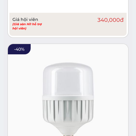
Giá hội viên
340,000
đ
(Giá sàn Hi1 hỗ trợ
hội viên)
-
40
%