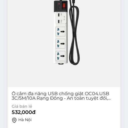
Ổ cắm đa năng USB chống giật OC04.USB
3C/5M/10A Rạng Đông - An toàn tuyệt đối,
tiện dụng tối ưu cho gia đình và văn phòng |
Giá bán lẻ
Sạc nhanh, chống quá tải, chống giật hiệu
532,000
đ
quả
Hà Nội