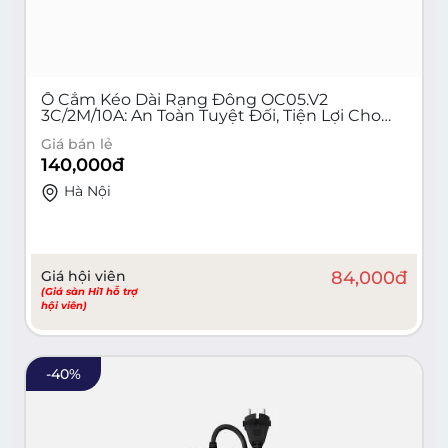
Ổ Cắm Kéo Dài Rạng Đông OC05.V2
3C/2M/10A: An Toàn Tuyệt Đối, Tiện Lợi Cho
Gia Đình & Văn Phòng - Bảo Vệ Quá Tải 15A,
Giá bán lẻ
Chống Giật, Đa Năng 2 Lỗ & 3 Lỗ
140,000
đ
Hà Nội
Giá hội viên
84,000
đ
(Giá sàn Hi1 hỗ trợ
hội viên)
-
40
%