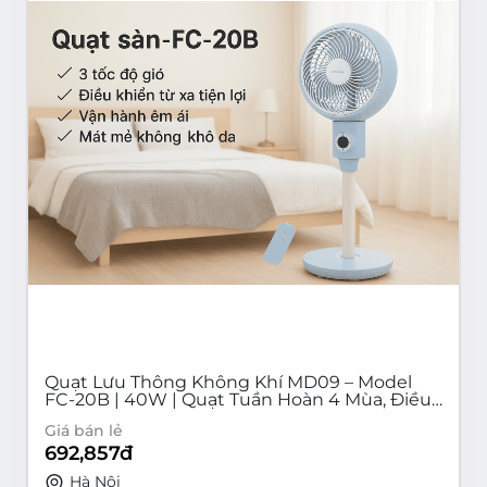
Quạt Lưu Thông Không Khí MD09 – Model
FC-20B | 40W | Quạt Tuần Hoàn 4 Mùa, Điều
Khiển Từ Xa
Giá bán lẻ
692,857
đ
Hà Nội