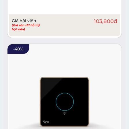
Giá hội viên
103,800
đ
(Giá sàn Hi1 hỗ trợ
hội viên)
-
40
%