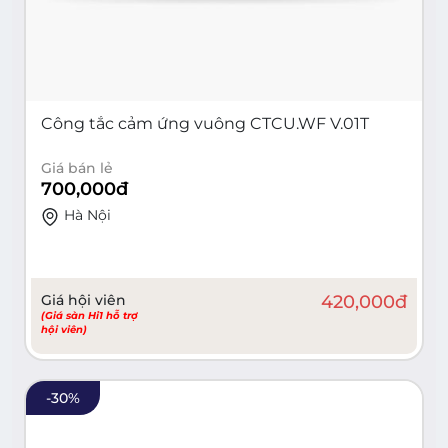
Công tắc cảm ứng vuông CTCU.WF V.01T
Giá bán lẻ
700,000
đ
Hà Nội
Giá hội viên
420,000
đ
(Giá sàn Hi1 hỗ trợ
hội viên)
-
30
%