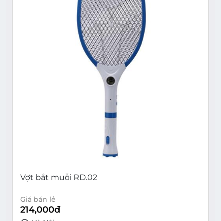
Vợt bắt muỗi RD.02
Giá bán lẻ
214,000
đ