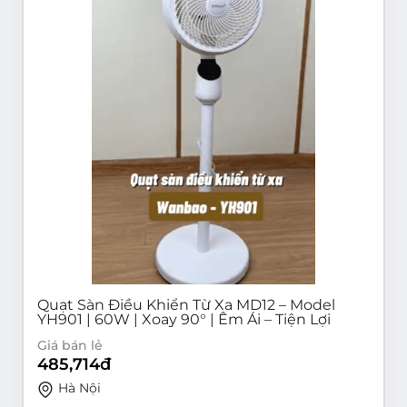
Quạt Sàn Điều Khiển Từ Xa MD12 – Model
YH901 | 60W | Xoay 90° | Êm Ái – Tiện Lợi
Giá bán lẻ
485,714
đ
Hà Nội