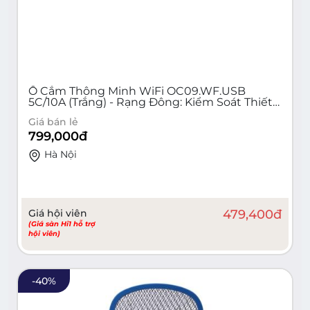
Ổ Cắm Thông Minh WiFi OC09.WF.USB
5C/10A (Trắng) - Rạng Đông: Kiểm Soát Thiết
Bị Từ Xa, Hẹn Giờ Tự Động, Tiết Kiệm Điện
Giá bán lẻ
Năng & An Toàn Cho Gia Đình!
799,000
đ
Hà Nội
Giá hội viên
479,400
đ
(Giá sàn Hi1 hỗ trợ
hội viên)
-
40
%