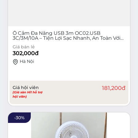
Ổ Cắm Đa Năng USB 3m OC02.USB
3C/3M/10A – Tiện Lợi Sạc Nhanh, An Toàn Với
Mạch Chống Xung Điện, Vỏ Nhựa ABS Chống
Giá bán lẻ
Cháy, Độ Bền Cao
302,000
đ
Hà Nội
Giá hội viên
181,200
đ
(Giá sàn Hi1 hỗ trợ
hội viên)
-
30
%