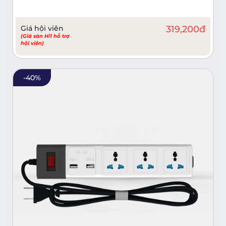
Giá hội viên
319,200
đ
(Giá sàn Hi1 hỗ trợ
hội viên)
-
40
%