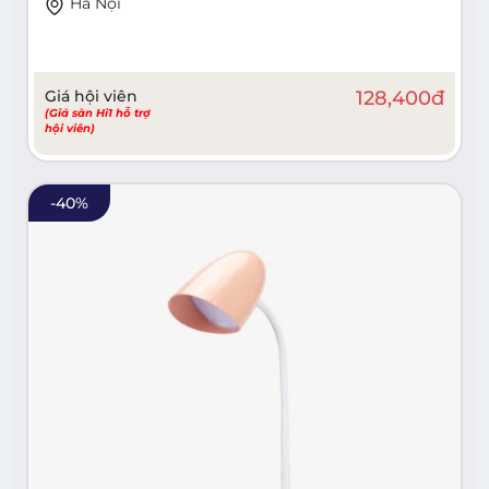
Hà Nội
Giá hội viên
128,400
đ
(Giá sàn Hi1 hỗ trợ
hội viên)
-
40
%