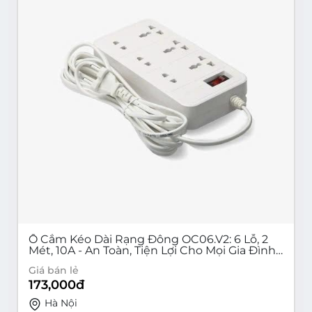
Ổ Cắm Kéo Dài Rạng Đông OC06.V2: 6 Lỗ, 2
Mét, 10A - An Toàn, Tiện Lợi Cho Mọi Gia Đình
& Văn Phòng
Giá bán lẻ
173,000
đ
Hà Nội