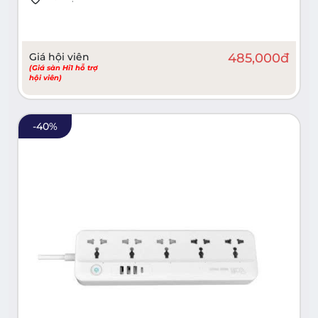
Giá hội viên
485,000
đ
(Giá sàn Hi1 hỗ trợ
hội viên)
-
40
%