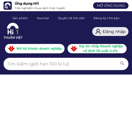
Ứng dụng Hi1
MỞ ỨNG DỤNG
Trải nghiệm mua sắm trực tuyến
Sản phẩm
Voucher
Quyền lợi hội viên
Đăng ký nhà bán
C
Đăng nhập