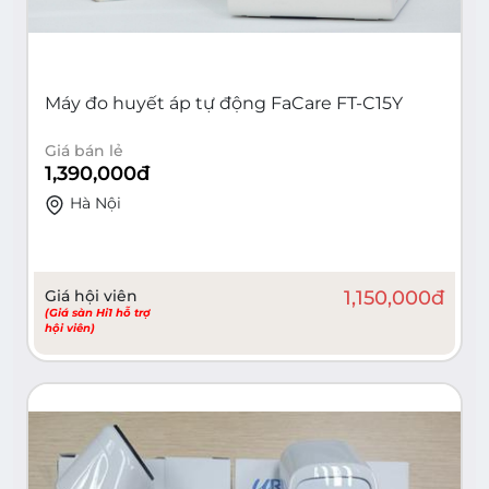
Máy đo huyết áp tự động FaCare FT-C15Y
Giá bán lẻ
1,390,000
đ
Hà Nội
Giá hội viên
1,150,000
đ
(Giá sàn Hi1 hỗ trợ
hội viên)