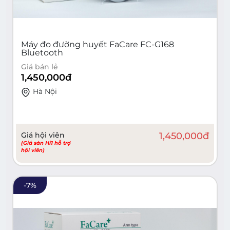
Máy đo đường huyết FaCare FC-G168
Bluetooth
Giá bán lẻ
1,450,000
đ
Hà Nội
Giá hội viên
1,450,000
đ
(Giá sàn Hi1 hỗ trợ
hội viên)
-
7
%