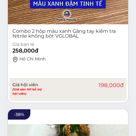
Combo 2 hộp màu xanh Găng tay kiểm tra
Nitrile không bột VGLOBAL
Giá bán lẻ
258,000
đ
Hồ Chí Minh
Giá hội viên
198,000
đ
(Giá sàn Hi1 hỗ trợ
hội viên)
-
38
%