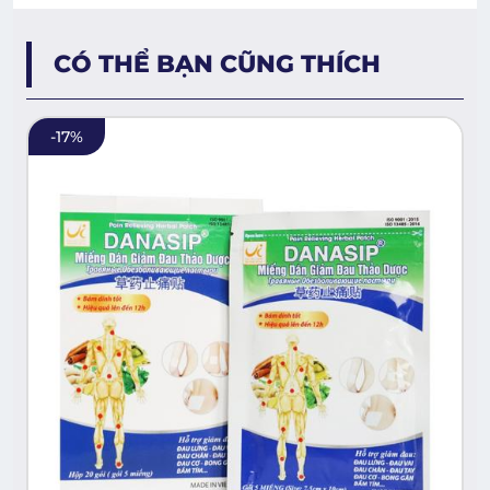
CÓ THỂ BẠN CŨNG THÍCH
-
17
%