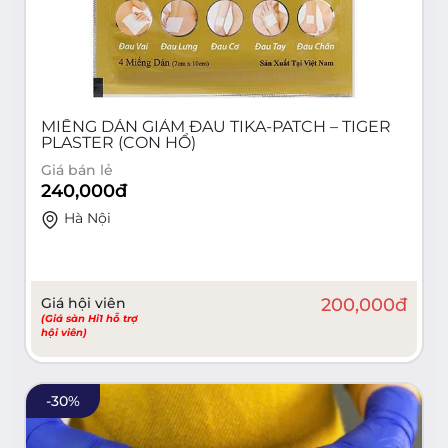
MIẾNG DÁN GIẢM ĐAU TIKA-PATCH – TIGER
PLASTER (CON HỔ)
Giá bán lẻ
240,000
đ
Hà Nội
Giá hội viên
200,000
đ
(Giá sàn Hi1 hỗ trợ
hội viên)
-
30
%