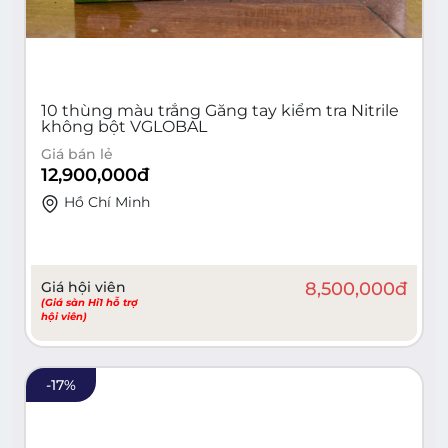
10 thùng màu trắng Găng tay kiểm tra Nitrile
không bột VGLOBAL
Giá bán lẻ
12,900,000
đ
Hồ Chí Minh
Giá hội viên
8,500,000
đ
(Giá sàn Hi1 hỗ trợ
hội viên)
-
17
%