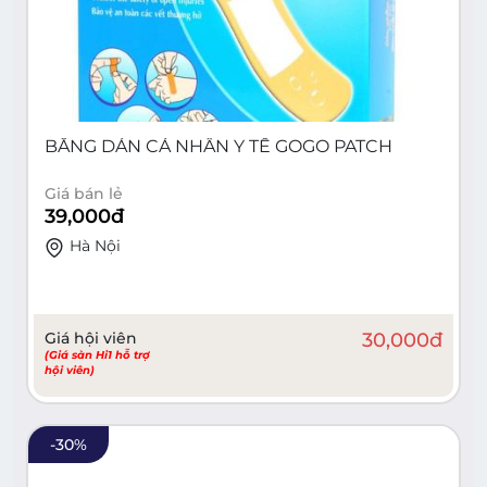
BĂNG DÁN CÁ NHÂN Y TẾ GOGO PATCH
Giá bán lẻ
39,000
đ
Hà Nội
Giá hội viên
30,000
đ
(Giá sàn Hi1 hỗ trợ
hội viên)
-
30
%