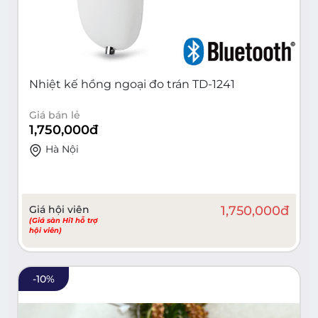
Nhiệt kế hồng ngoại đo trán TD-1241
Giá bán lẻ
1,750,000
đ
Hà Nội
Giá hội viên
1,750,000
đ
(Giá sàn Hi1 hỗ trợ
hội viên)
-
10
%