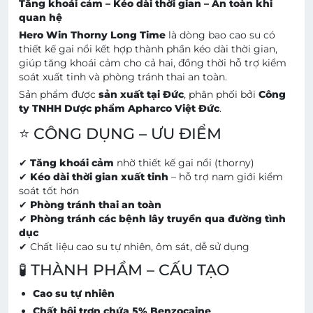
Tăng khoái cảm – Kéo dài thời gian – An toàn khi
quan hệ
Hero Win Thorny Long Time
là dòng bao cao su có
thiết kế gai nổi kết hợp thành phần kéo dài thời gian,
giúp tăng khoái cảm cho cả hai, đồng thời hỗ trợ kiểm
soát xuất tinh và phòng tránh thai an toàn.
Sản phẩm được
sản xuất tại Đức
, phân phối bởi
Công
ty TNHH Dược phẩm Apharco Việt Đức
.
⭐ CÔNG DỤNG – ƯU ĐIỂM
✔
Tăng khoái cảm
nhờ thiết kế gai nổi (thorny)
✔
Kéo dài thời gian xuất tinh
– hỗ trợ nam giới kiểm
soát tốt hơn
✔
Phòng tránh thai an toàn
✔
Phòng tránh các bệnh lây truyền qua đường tình
dục
✔ Chất liệu cao su tự nhiên, ôm sát, dễ sử dụng
🧪 THÀNH PHẦM – CẤU TẠO
Cao su tự nhiên
Chất bôi trơn chứa 5% Benzocaine