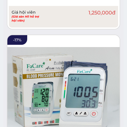
Giá hội viên
1,250,000
đ
(Giá sàn Hi1 hỗ trợ
hội viên)
-
17
%