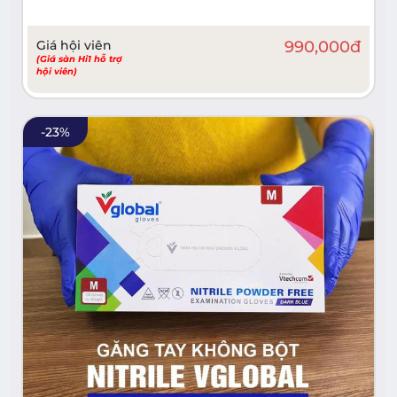
Giá hội viên
990,000
đ
(Giá sàn Hi1 hỗ trợ
hội viên)
-
23
%