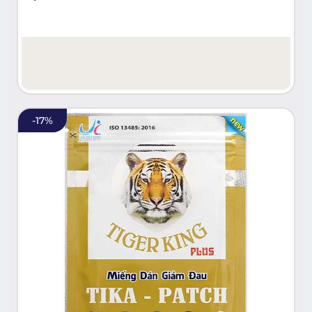
-
17
%