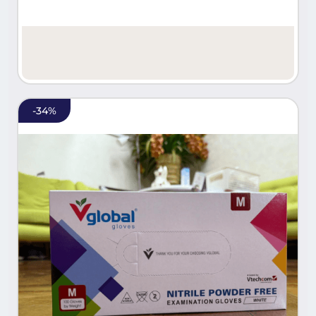
-
34
%