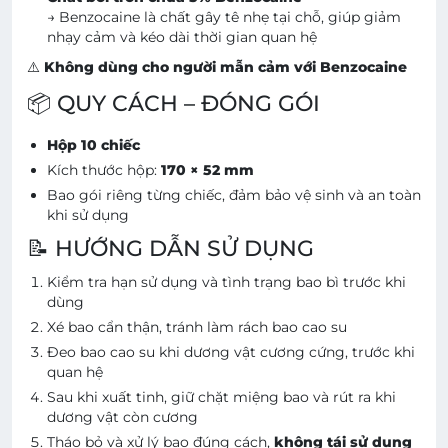
→ Benzocaine là chất gây tê nhẹ tại chỗ, giúp giảm
nhạy cảm và kéo dài thời gian quan hệ
⚠️
Không dùng cho người mẫn cảm với Benzocaine
📦 QUY CÁCH – ĐÓNG GÓI
Hộp 10 chiếc
Kích thước hộp:
170 × 52 mm
Bao gói riêng từng chiếc, đảm bảo vệ sinh và an toàn
khi sử dụng
📝 HƯỚNG DẪN SỬ DỤNG
Kiểm tra hạn sử dụng và tình trạng bao bì trước khi
dùng
Xé bao cẩn thận, tránh làm rách bao cao su
Đeo bao cao su khi dương vật cương cứng, trước khi
quan hệ
Sau khi xuất tinh, giữ chặt miệng bao và rút ra khi
dương vật còn cương
Tháo bỏ và xử lý bao đúng cách,
không tái sử dụng