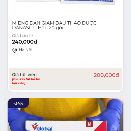
MIẾNG DÁN GIẢM ĐAU THẢO DƯỢC
DANASIP - Hộp 20 gói
Giá bán lẻ
240,000
đ
Hà Nội
Giá hội viên
200,000
đ
(Giá sàn Hi1 hỗ trợ
hội viên)
-
34
%