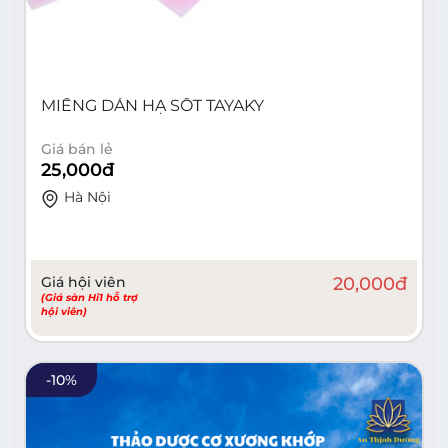
MIẾNG DÁN HẠ SỐT TAYAKY
Giá bán lẻ
25,000
đ
Hà Nội
Giá hội viên
20,000
đ
(Giá sàn Hi1 hỗ trợ
hội viên)
-
10
%