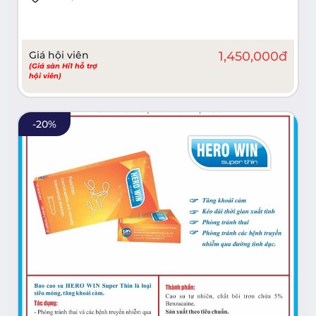
Giá hội viên
1,450,000
đ
(Giá sàn Hi1 hỗ trợ
hội viên)
-
20
%