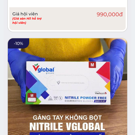
Giá hội viên
990,000
đ
(Giá sàn Hi1 hỗ trợ
hội viên)
-
10
%