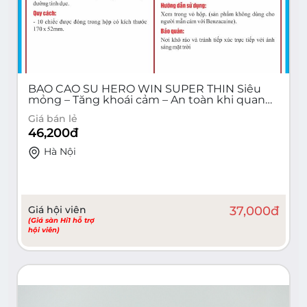
BAO CAO SU HERO WIN SUPER THIN Siêu
mỏng – Tăng khoái cảm – An toàn khi quan
hệ (Hộp 10 cái)
Giá bán lẻ
46,200
đ
Hà Nội
Giá hội viên
37,000
đ
(Giá sàn Hi1 hỗ trợ
hội viên)