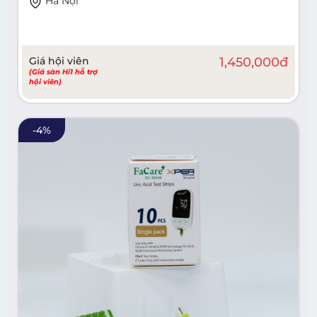
Hà Nội
Giá hội viên
1,450,000
đ
(Giá sàn Hi1 hỗ trợ
hội viên)
-
4
%