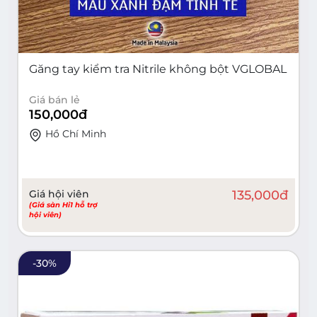
Găng tay kiểm tra Nitrile không bột VGLOBAL
Giá bán lẻ
150,000
đ
Hồ Chí Minh
Giá hội viên
135,000
đ
(Giá sàn Hi1 hỗ trợ
hội viên)
-
30
%