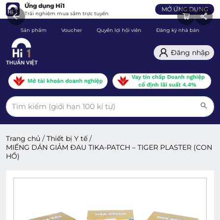
Ứng dụng Hi1
MỞ ỨNG DỤNG
Trải nghiệm mua sắm trực tuyến
Sản phẩm
Voucher
Quyền lợi hội viên
Đăng ký nhà bán
C
Đăng nhập
Trang chủ
/
Thiết bị Y tế
/
MIẾNG DÁN GIẢM ĐAU TIKA-PATCH – TIGER PLASTER (CON
HỔ)