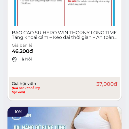
BAO CAO SU HERO WIN THORNY LONG TIME
Tăng khoái cảm – Kéo dài thời gian – An toàn
khi quan hệ (Hộp 10 cái)
Giá bán lẻ
46,200
đ
Hà Nội
Giá hội viên
37,000
đ
(Giá sàn Hi1 hỗ trợ
hội viên)
-
10
%