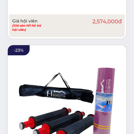
Giá hội viên
2,574,000
đ
(Giá sàn Hi1 hỗ trợ
hội viên)
-
23
%