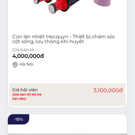
Con lăn nhiệt Hecquyn - Thiết bị chăm sóc
cột sống, lưu thông khí huyết
Giá bán lẻ
4,000,000
đ
Hà Nội
Giá hội viên
3,100,000
đ
(Giá sàn Hi1 hỗ trợ
hội viên)
-
19
%