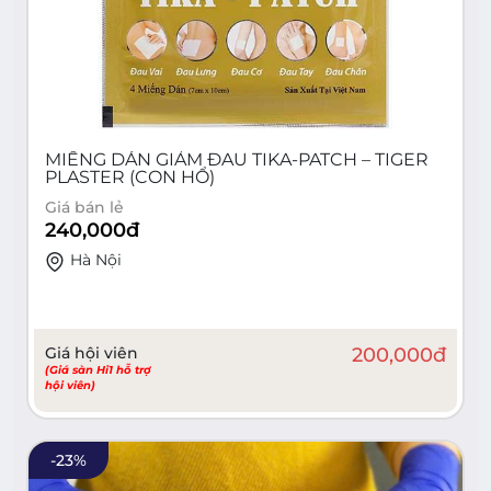
MIẾNG DÁN GIẢM ĐAU TIKA-PATCH – TIGER
PLASTER (CON HỔ)
Giá bán lẻ
240,000
đ
Hà Nội
Giá hội viên
200,000
đ
(Giá sàn Hi1 hỗ trợ
hội viên)
-
23
%