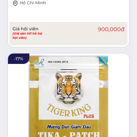
Hồ Chí Minh
Giá hội viên
900,000
đ
(Giá sàn Hi1 hỗ trợ
hội viên)
-
17
%