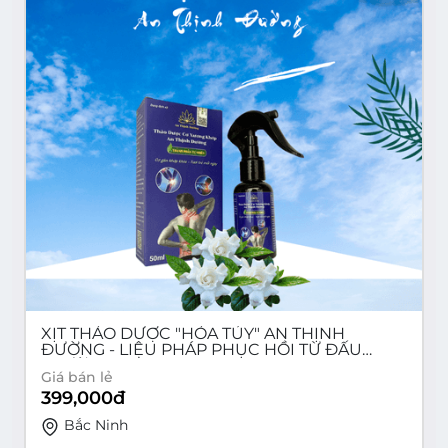
XỊT THẢO DƯỢC "HỎA TỦY" AN THỊNH
ĐƯỜNG - LIỆU PHÁP PHỤC HỒI TỪ ĐẤU
TRƯỜNG SEA GAMES 32.
Giá bán lẻ
399,000
đ
Bắc Ninh