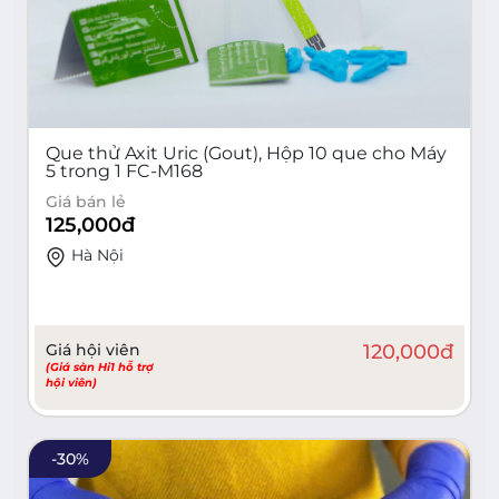
Que thử Axit Uric (Gout), Hộp 10 que cho Máy
5 trong 1 FC-M168
Giá bán lẻ
125,000
đ
Hà Nội
Giá hội viên
120,000
đ
(Giá sàn Hi1 hỗ trợ
hội viên)
-
30
%