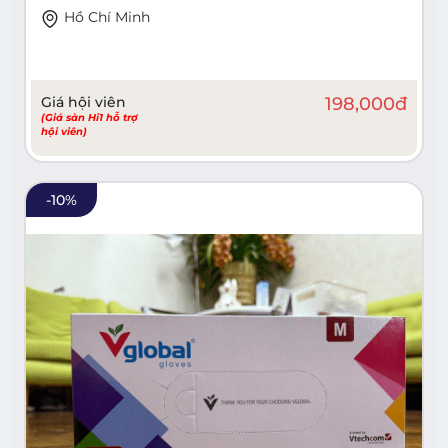
Hồ Chí Minh
Giá hội viên
198,000
đ
(Giá sàn Hi1 hỗ trợ
hội viên)
-
10
%