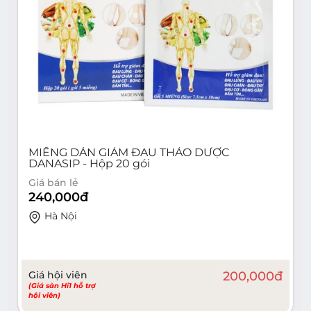
MIẾNG DÁN GIẢM ĐAU THẢO DƯỢC
DANASIP - Hộp 20 gói
Giá bán lẻ
240,000
đ
Hà Nội
Giá hội viên
200,000
đ
(Giá sàn Hi1 hỗ trợ
hội viên)