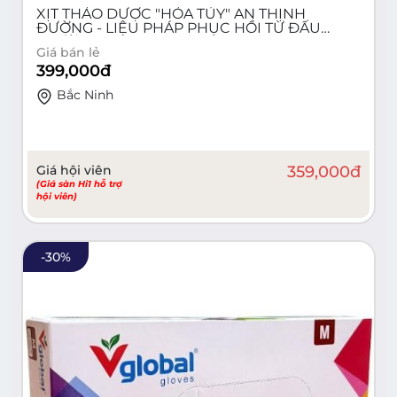
XỊT THẢO DƯỢC "HỎA TỦY" AN THỊNH
ĐƯỜNG - LIỆU PHÁP PHỤC HỒI TỪ ĐẤU
TRƯỜNG SEA GAMES 32.
Giá bán lẻ
399,000
đ
Bắc Ninh
Giá hội viên
359,000
đ
(Giá sàn Hi1 hỗ trợ
hội viên)
-
30
%