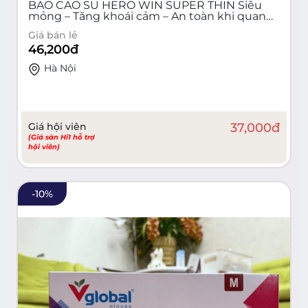
BAO CAO SU HERO WIN SUPER THIN Siêu
mỏng – Tăng khoái cảm – An toàn khi quan
hệ (Hộp 10 cái)
Giá bán lẻ
46,200
đ
Hà Nội
Giá hội viên
37,000
đ
(Giá sàn Hi1 hỗ trợ
hội viên)
-
10
%