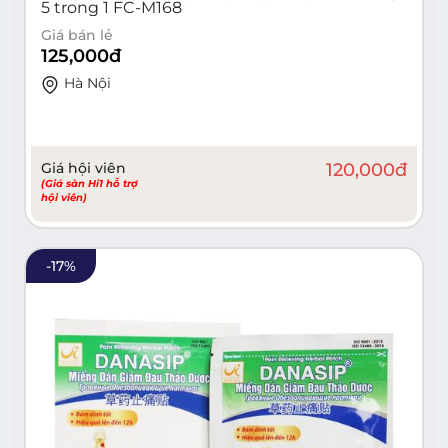
5 trong 1 FC-M168
Giá bán lẻ
125,000
đ
Hà Nội
Giá hội viên
120,000
đ
(Giá sàn Hi1 hỗ trợ
hội viên)
-
17
%