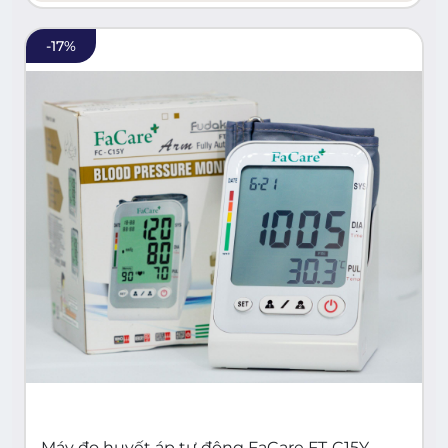
-
17
%
Máy đo huyết áp tự động FaCare FT-C15Y