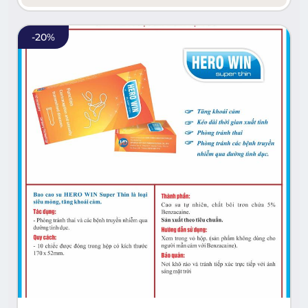
-
20
%