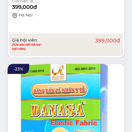
Giá bán lẻ
399,000
đ
Hà Nội
Giá hội viên
399,000
đ
(Giá sàn Hi1 hỗ trợ
hội viên)
-
23
%