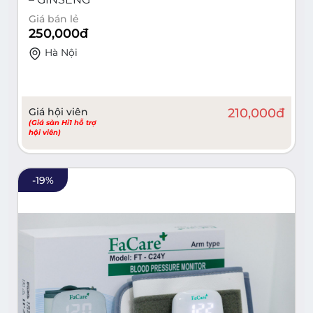
Giá bán lẻ
250,000
đ
Hà Nội
Giá hội viên
210,000
đ
(Giá sàn Hi1 hỗ trợ
hội viên)
-
19
%