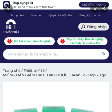
Ứng dụng Hi1
MỞ ỨNG DỤNG
Trải nghiệm mua sắm trực tuyến
Sản phẩm
Voucher
Quyền lợi hội viên
Đăng ký nhà bán
C
Đăng nhập
Trang chủ
/
Thiết bị Y tế
/
MIẾNG DÁN GIẢM ĐAU THẢO DƯỢC DANASIP - Hộp 20 gói