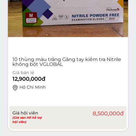
10 thùng màu trắng Găng tay kiểm tra Nitrile
không bột VGLOBAL
Giá bán lẻ
12,900,000
đ
Hồ Chí Minh
Giá hội viên
8,500,000
đ
(Giá sàn Hi1 hỗ trợ
hội viên)