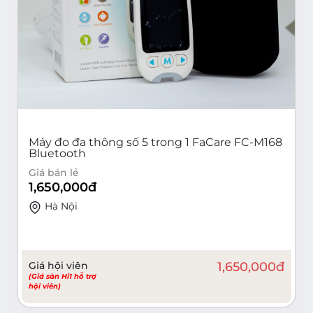
Máy đo đa thông số 5 trong 1 FaCare FC-M168
Bluetooth
Giá bán lẻ
1,650,000
đ
Hà Nội
Giá hội viên
1,650,000
đ
(Giá sàn Hi1 hỗ trợ
hội viên)