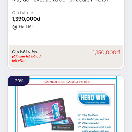
Giá bán lẻ
1,390,000
đ
Hà Nội
Giá hội viên
1,150,000
đ
(Giá sàn Hi1 hỗ trợ
hội viên)
-
20
%