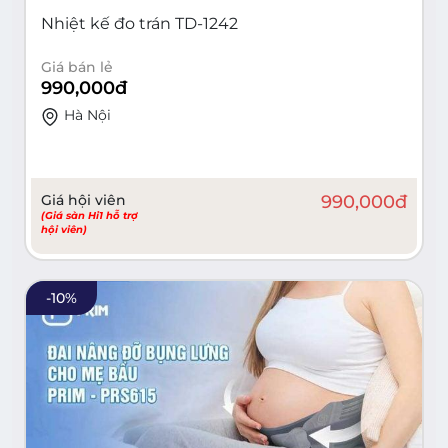
Nhiệt kế đo trán TD-1242
Giá bán lẻ
990,000
đ
Hà Nội
Giá hội viên
990,000
đ
(Giá sàn Hi1 hỗ trợ
hội viên)
-
10
%