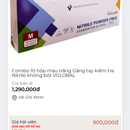
Combo 10 hộp màu trắng Găng tay kiểm tra
Nitrile không bột VGLOBAL
Giá bán lẻ
1,290,000
đ
Hồ Chí Minh
Giá hội viên
900,000
đ
(Giá sàn Hi1 hỗ trợ