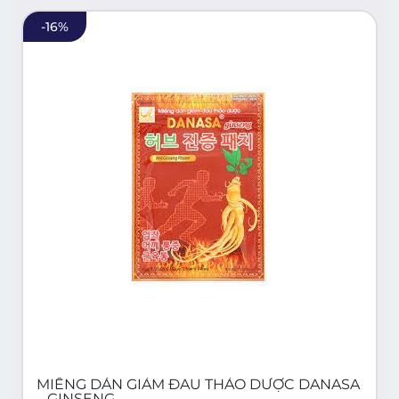
-
16
%
MIẾNG DÁN GIẢM ĐAU THẢO DƯỢC DANASA
– GINSENG