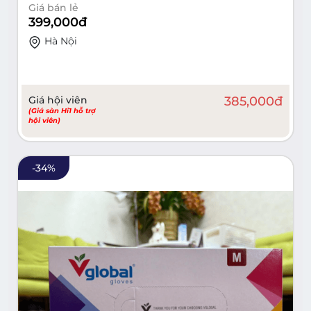
Giá bán lẻ
399,000
đ
Hà Nội
Giá hội viên
385,000
đ
(Giá sàn Hi1 hỗ trợ
hội viên)
-
34
%