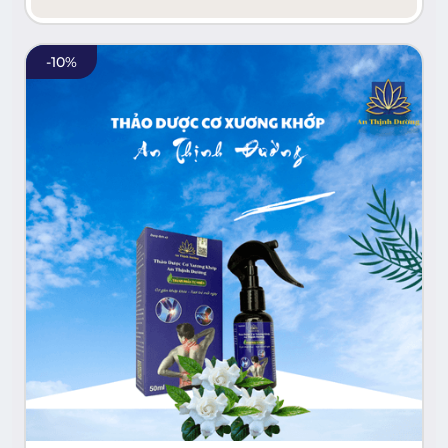
-
10
%