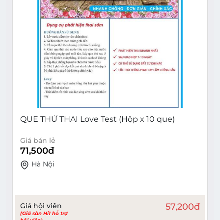
QUE THỬ THAI Love Test (Hộp x 10 que)
Giá bán lẻ
71,500
đ
Hà Nội
Giá hội viên
57,200
đ
(Giá sàn Hi1 hỗ trợ