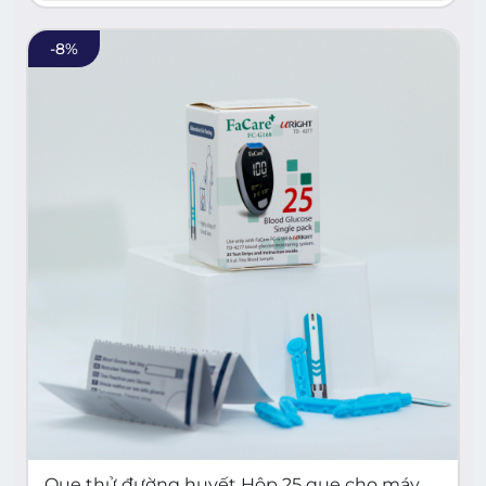
-
8
%
Que thử đường huyết Hộp 25 que cho máy