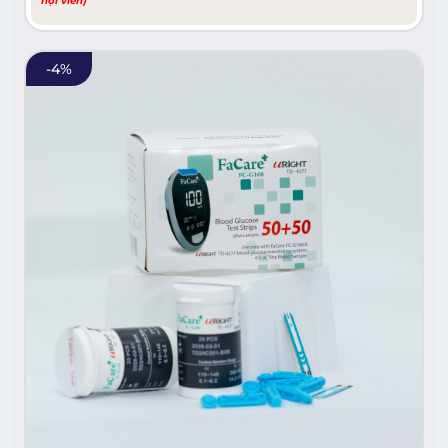
hội viên)
-
4
%