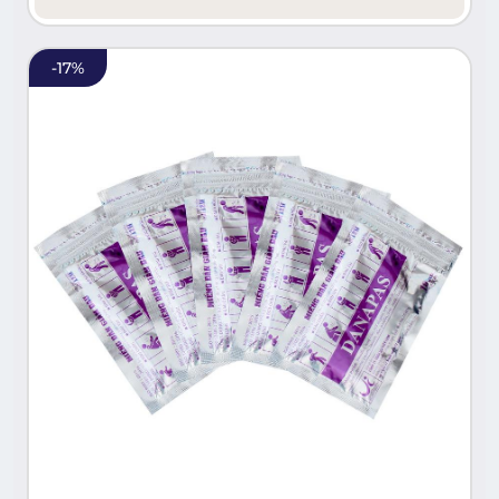
-
17
%