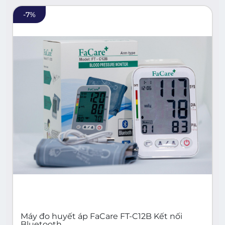
-
7
%
Máy đo huyết áp FaCare FT-C12B Kết nối
Bluetooth