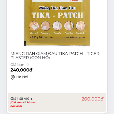
MIẾNG DÁN GIẢM ĐAU TIKA-PATCH – TIGER
PLASTER (CON HỔ)
Giá bán lẻ
240,000
đ
Hà Nội
Giá hội viên
200,000
đ
(Giá sàn Hi1 hỗ trợ
hội viên)