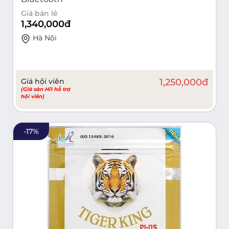
Giá bán lẻ
1,340,000
đ
Hà Nội
Giá hội viên
1,250,000
đ
(Giá sàn Hi1 hỗ trợ
hội viên)
-
17
%