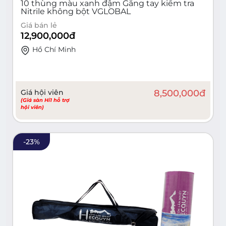
10 thùng màu xanh đậm Găng tay kiểm tra
Nitrile không bột VGLOBAL
Giá bán lẻ
12,900,000
đ
Hồ Chí Minh
Giá hội viên
8,500,000
đ
(Giá sàn Hi1 hỗ trợ
hội viên)
-
23
%