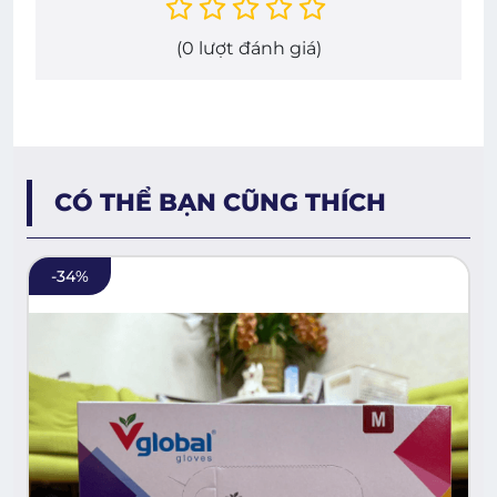
(
0
lượt đánh giá)
CÓ THỂ BẠN CŨNG THÍCH
-
34
%