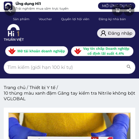
Ứng dụng Hi1
MỞ ỨNG DỤNG
Trải nghiệm mua sắm trực tuyến
Sản phẩm
Voucher
Quyền lợi hội viên
Đăng ký nhà bán
C
Đăng nhập
Trang chủ
/
Thiết bị Y tế
/
10 thùng màu xanh đậm Găng tay kiểm tra Nitrile không bột
VGLOBAL