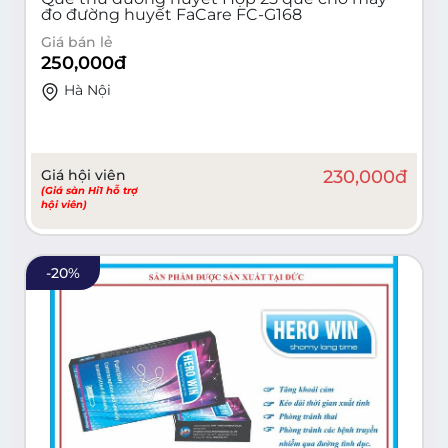
đo đường huyết FaCare FC-G168
Giá bán lẻ
250,000
đ
Hà Nội
Giá hội viên
230,000
đ
(Giá sàn Hi1 hỗ trợ
hội viên)
-
20
%