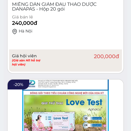
MIẾNG DÁN GIẢM ĐAU THẢO DƯỢC
DANAPAS - Hộp 20 gói
Giá bán lẻ
240,000
đ
Hà Nội
Giá hội viên
200,000
đ
(Giá sàn Hi1 hỗ trợ
hội viên)
-
20
%