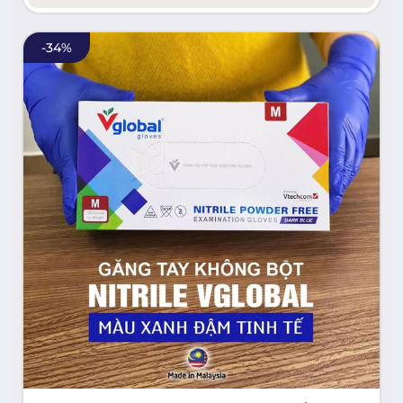
-
34
%