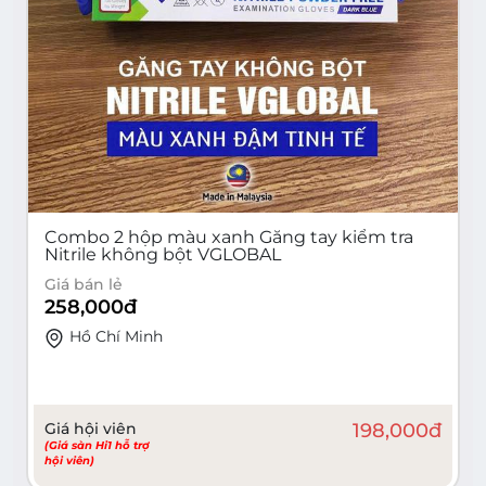
Combo 2 hộp màu xanh Găng tay kiểm tra
Nitrile không bột VGLOBAL
Giá bán lẻ
258,000
đ
Hồ Chí Minh
Giá hội viên
198,000
đ
(Giá sàn Hi1 hỗ trợ
hội viên)