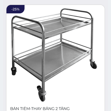
-
25
%
BÀN TIÊM-THAY BĂNG 2 TẦNG