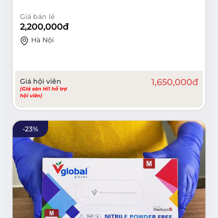
Giá bán lẻ
2,200,000
đ
Hà Nội
Giá hội viên
1,650,000
đ
(Giá sàn Hi1 hỗ trợ
hội viên)
-
23
%