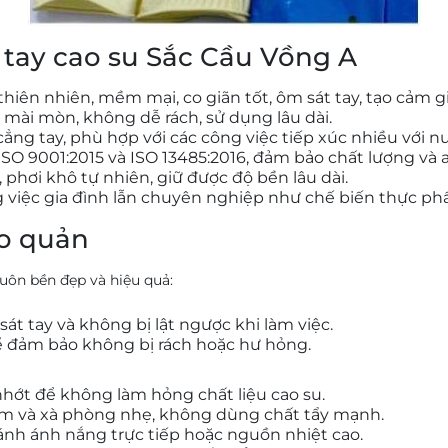
 tay cao su Sắc Cầu Vồng A
thiên nhiên, mềm mại, co giãn tốt, ôm sát tay, tạo cảm g
c mài mòn, không dễ rách, sử dụng lâu dài.
cẳng tay, phù hợp với các công việc tiếp xúc nhiều với n
ISO 9001:2015 và ISO 13485:2016, đảm bảo chất lượng và
 phơi khô tự nhiên, giữ được độ bền lâu dài.
g việc gia đình lẫn chuyên nghiệp như chế biến thực ph
o quản
uôn bền đẹp và hiệu quả:
t tay và không bị lật ngược khi làm việc.
để đảm bảo không bị rách hoặc hư hỏng.
 nhớt để không làm hỏng chất liệu cao su.
ấm và xà phòng nhẹ, không dùng chất tẩy mạnh.
ránh ánh nắng trực tiếp hoặc nguồn nhiệt cao.