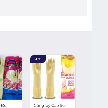
-
8
%
 Đôi
GăngTay Cao Su