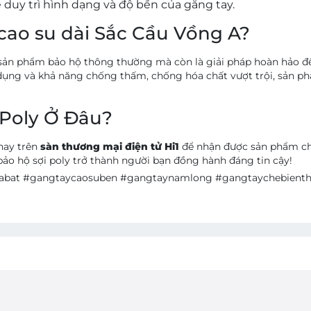
 duy trì hình dạng và độ bền của găng tay.
cao su dài Sắc Cầu Vồng A?
 sản phẩm bảo hộ thông thường mà còn là giải pháp hoàn hảo để 
iện dụng và khả năng chống thấm, chống hóa chất vượt trội, sản 
 Poly Ở Đâu?
nay trên
sàn thương mại điện tử
Hi1
để nhận được sản phẩm chấ
 bảo hộ sợi poly trở thành người bạn đồng hành đáng tin cậy!
uabat #gangtaycaosuben #gangtaynamlong #gangtaychebient