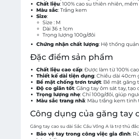
Chất liệu
: 100% cao su thiên nhiên, mềm 
Màu sắc
: Trắng kem
Size
:
Size : M
Dài 36 ± 1cm
Trọng lượng 100g/đôi
Chứng nhận chất lượng
: Hệ thống quản
Đặc điểm sản phẩm
Chất liệu cao cấp
: Được làm từ 100% cao
Thiết kế dài tiện dụng
: Chiều dài 40cm 
Bề mặt chống trơn trượt
: Bề mặt găng 
Độ co giãn tốt
: Găng tay ôm sát tay, tạo
Trọng lượng nhẹ
: Chỉ 100g/đôi, giúp ngư
Màu sắc trang nhã
: Màu trắng kem tinh 
Công dụng của găng tay c
Găng tay cao su dài Sắc Cầu Vồng A là trợ thủ đắc
Bảo vệ tay trong công việc gia đình
: R