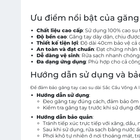
Ưu điểm nổi bật của găng
Chất liệu cao cấp
: Sử dụng 100% cao su 
Độ bền cao
: Găng tay dày dặn, chịu đượ
Thiết kế tiện lợi
: Độ dài 40cm bảo vệ cả 
An toàn và đạt chuẩn
: Đạt chứng nhận 
Dễ dàng vệ sinh
: Rửa sạch nhanh chóng,
Đa dạng ứng dụng
: Phù hợp cho cả côn
Hướng dẫn sử dụng và bả
Để đảm bảo găng tay cao su dài Sắc Cầu Vồng A l
Hướng dẫn sử dụng
:
Đeo găng tay đúng cách, đảm bảo ôm sá
Kiểm tra găng tay trước khi sử dụng 
Hướng dẫn bảo quản
:
Tránh tiếp xúc trực tiếp với xăng, dầu,
Sau khi sử dụng, rửa sạch bằng nước 
Phơi khô tự nhiên ở nơi thoáng mát, t