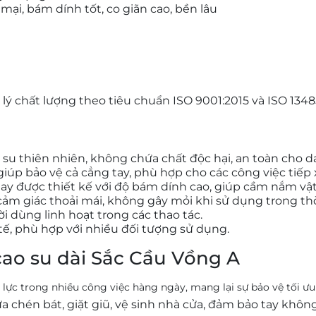
mại, bám dính tốt, co giãn cao, bền lâu
 lý chất lượng theo tiêu chuẩn ISO 9001:2015 và ISO 1348
 su thiên nhiên, không chứa chất độc hại, an toàn cho da
giúp bảo vệ cả cẳng tay, phù hợp cho các công việc tiếp
tay được thiết kế với độ bám dính cao, giúp cầm nắm vật
 cảm giác thoải mái, không gây mỏi khi sử dụng trong thờ
ời dùng linh hoạt trong các thao tác.
tế, phù hợp với nhiều đối tượng sử dụng.
ao su dài Sắc Cầu Vồng A
 lực trong nhiều công việc hàng ngày, mang lại sự bảo vệ tối ưu 
ửa chén bát, giặt giũ, vệ sinh nhà cửa, đảm bảo tay khôn