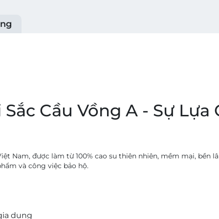
ụng
i Sắc Cầu Vồng A - Sự Lự
i Việt Nam, được làm từ 100% cao su thiên nhiên, mềm mại, bền 
c phẩm và công việc bảo hộ.
 gia dụng