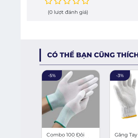
(
0
lượt đánh giá)
CÓ THỂ BẠN CŨNG THÍC
-
5
%
-
3
%
Combo 100 Đôi
Găng Tay Lao Độn