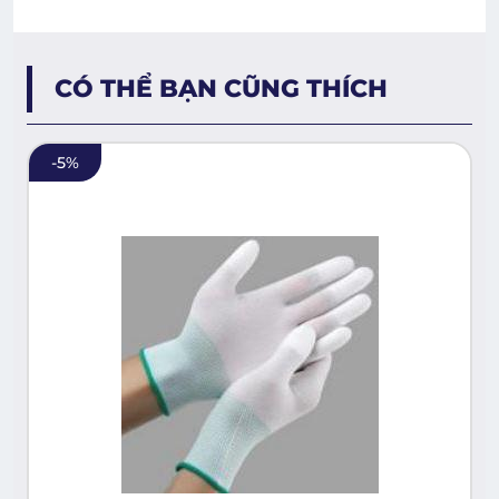
CÓ THỂ BẠN CŨNG THÍCH
-
5
%