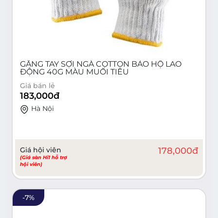
GĂNG TAY SỢI NGÀ COTTON BẢO HỘ LAO
ĐỘNG 40G MÀU MUỐI TIÊU
Giá bán lẻ
183,000
đ
Hà Nội
Giá hội viên
178,000
đ
(Giá sàn Hi1 hỗ trợ
hội viên)
-
7
%