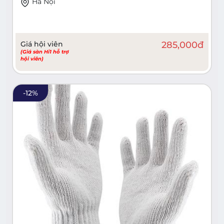
Hà Nội
Giá hội viên
285,000
đ
(Giá sàn Hi1 hỗ trợ
hội viên)
-
12
%