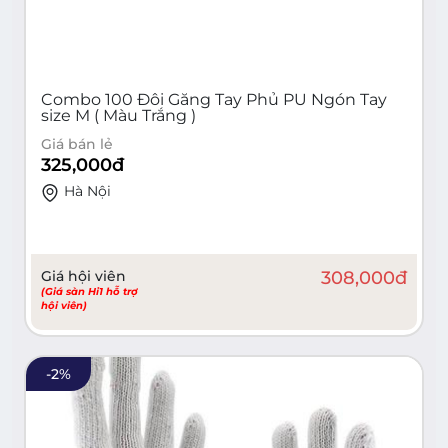
Combo 100 Đôi Găng Tay Phủ PU Ngón Tay
size M ( Màu Trắng )
Giá bán lẻ
325,000
đ
Hà Nội
Giá hội viên
308,000
đ
(Giá sàn Hi1 hỗ trợ
hội viên)
-
2
%