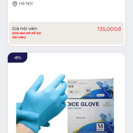
Hà Nội
Giá hội viên
135,000
đ
(Giá sàn Hi1 hỗ trợ
hội viên)
-
8
%