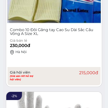
Combo 10 Đôi Găng tay Cao Su Dài Sắc Cầu
Vồng A Size XL
Giá bán lẻ
230,000
đ
Hà Nội
Giá hội viên
215,000
đ
(Giá sàn Hi1 hỗ trợ
hội viên)
-
2
%