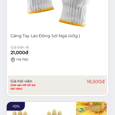
Găng Tay Lao Động Sơi Ngà (40g )
Giá bán lẻ
21,000
đ
Hà Nội
Giá hội viên
18,500
đ
(Giá sàn Hi1 hỗ trợ
hội viên)
-
10
%