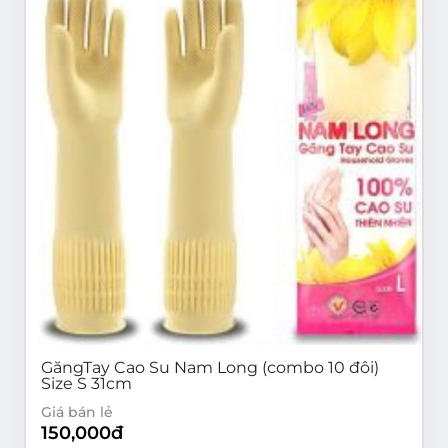
GăngTay Cao Su Nam Long (combo 10 đôi)
Size S 31cm
Giá bán lẻ
150,000
đ