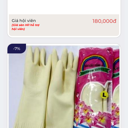
Giá hội viên
180,000
đ
(Giá sàn Hi1 hỗ trợ
hội viên)
-
7
%