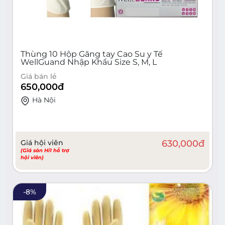
Thùng 10 Hộp Găng tay Cao Su y Tế
WellGuand Nhập Khẩu Size S, M, L
Giá bán lẻ
650,000
đ
Hà Nội
Giá hội viên
630,000
đ
(Giá sàn Hi1 hỗ trợ
hội viên)
-
8
%