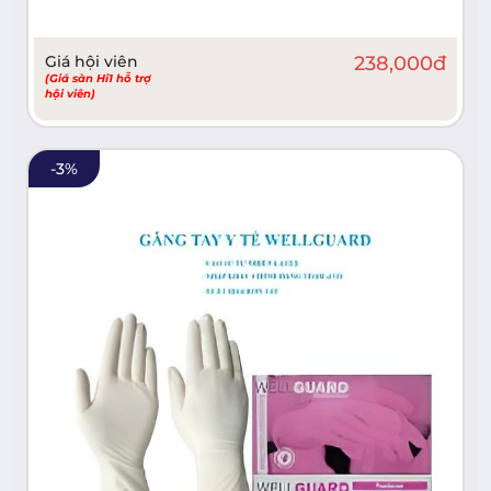
Giá hội viên
238,000
đ
(Giá sàn Hi1 hỗ trợ
hội viên)
-
3
%