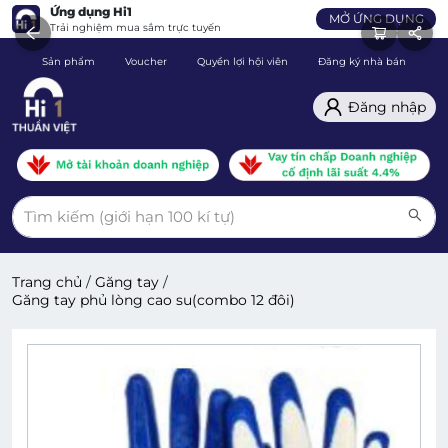
Ứng dụng Hi1
MỞ ỨNG DỤNG
Trải nghiệm mua sắm trực tuyến
Sản phẩm
Voucher
Quyền lợi hội viên
Đăng ký nhà bán
C
Đăng nhập
Trang chủ
/
Găng tay
/
Găng tay phủ lòng cao su(combo 12 đôi)