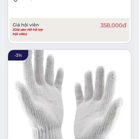
Giá hội viên
358,000
đ
(Giá sàn Hi1 hỗ trợ
hội viên)
-
3
%