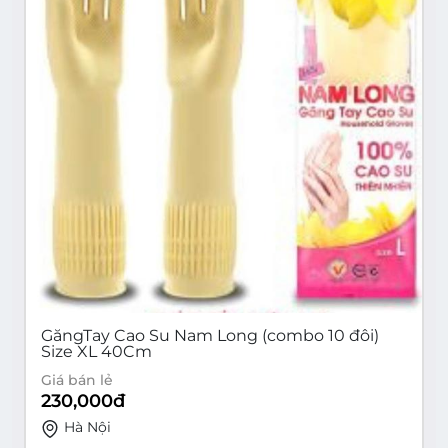
GăngTay Cao Su Nam Long (combo 10 đôi)
Size XL 40Cm
Giá bán lẻ
230,000
đ
Hà Nội