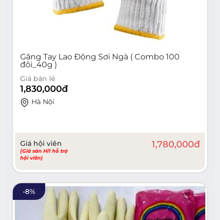
Găng Tay Lao Động Sơi Ngà ( Combo 100
đôi_40g )
Giá bán lẻ
1,830,000
đ
Hà Nội
Giá hội viên
1,780,000
đ
(Giá sàn Hi1 hỗ trợ
hội viên)
-
8
%