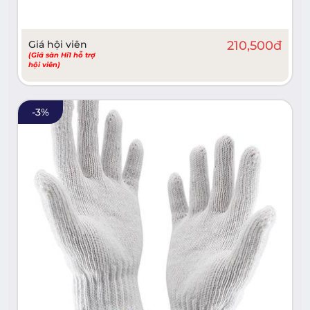
Giá hội viên
210,500
đ
(Giá sàn Hi1 hỗ trợ
hội viên)
-
3
%