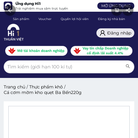
Ứng dụng Hi1
MỞ ỨNG DỤNG
Trải nghiệm mua sắm trực tuyến
Sản phẩm
Voucher
Quyền lợi hội viên
Đăng ký nhà bán
C
Đăng nhập
Trang chủ
/
Thực phẩm khô
/
Cá cơm mờm kho quẹt Ba Bến220g