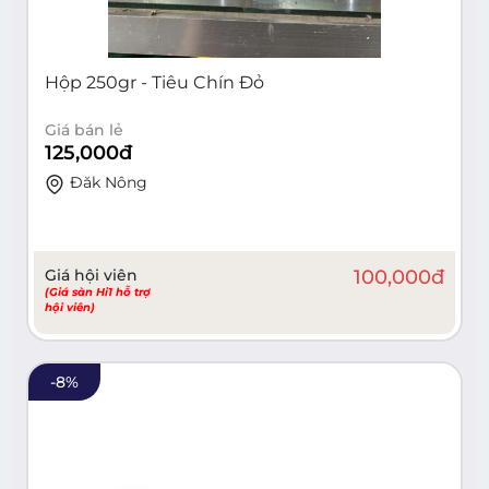
Hộp 250gr - Tiêu Chín Đỏ
Giá bán lẻ
125,000
đ
Đăk Nông
Giá hội viên
100,000
đ
(Giá sàn Hi1 hỗ trợ
hội viên)
-
8
%