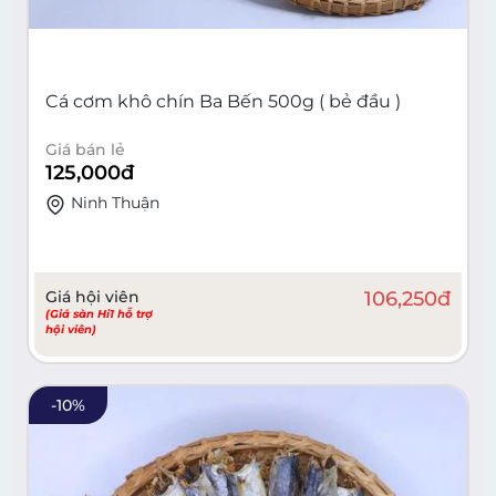
Cá cơm khô chín Ba Bến 500g ( bẻ đầu )
Giá bán lẻ
125,000
đ
Ninh Thuận
Giá hội viên
106,250
đ
(Giá sàn Hi1 hỗ trợ
hội viên)
-
10
%