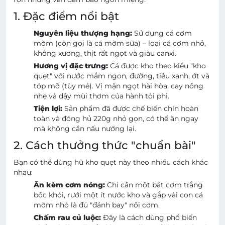
1. Đặc điểm nổi bật
Nguyên liệu thượng hạng:
Sử dụng cá cơm
mờm (còn gọi là cá mờm sữa) – loại cá cơm nhỏ,
không xương, thịt rất ngọt và giàu canxi.
Hương vị đặc trưng:
Cá được kho theo kiểu "kho
quẹt" với nước mắm ngon, đường, tiêu xanh, ớt và
tóp mỡ (tùy mẻ). Vị mặn ngọt hài hòa, cay nồng
nhẹ và dậy mùi thơm của hành tỏi phi.
Tiện lợi:
Sản phẩm đã được chế biến chín hoàn
toàn và đóng hủ 220g nhỏ gọn, có thể ăn ngay
mà không cần nấu nướng lại.
2. Cách thưởng thức "chuẩn bài"
Bạn có thể dùng hũ kho quẹt này theo nhiều cách khác
nhau:
Ăn kèm cơm nóng:
Chỉ cần một bát cơm trắng
bốc khói, rưới một ít nước kho và gắp vài con cá
mờm nhỏ là đủ "đánh bay" nồi cơm.
Chấm rau củ luộc:
Đây là cách dùng phổ biến