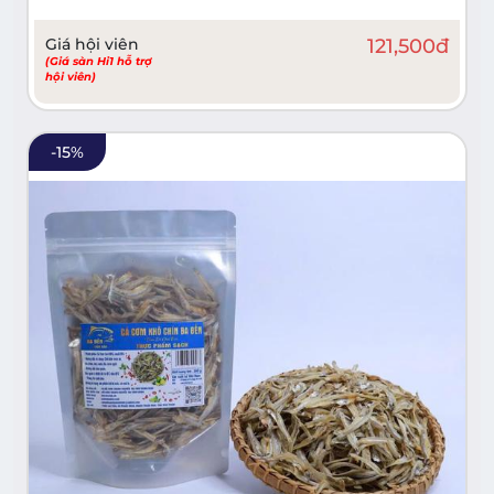
Giá hội viên
121,500
đ
(Giá sàn Hi1 hỗ trợ
hội viên)
-
15
%