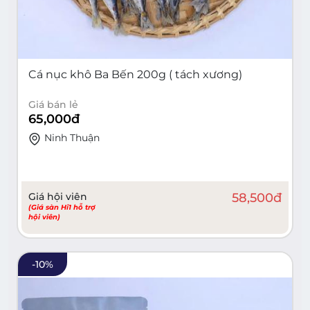
Cá nục khô Ba Bến 200g ( tách xương)
Giá bán lẻ
65,000
đ
Ninh Thuận
Giá hội viên
58,500
đ
(Giá sàn Hi1 hỗ trợ
hội viên)
-
10
%