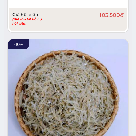
Giá hội viên
103,500
đ
(Giá sàn Hi1 hỗ trợ
hội viên)
-
10
%