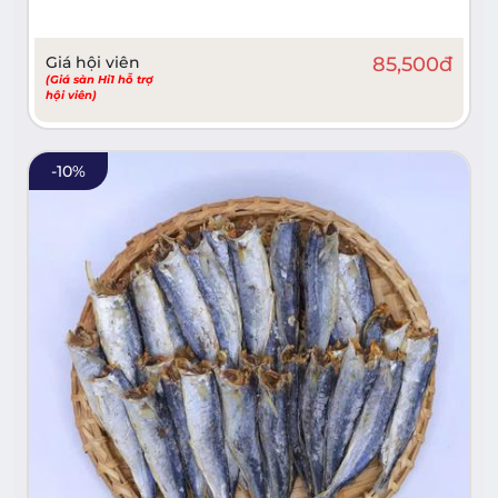
Giá hội viên
85,500
đ
(Giá sàn Hi1 hỗ trợ
hội viên)
-
10
%