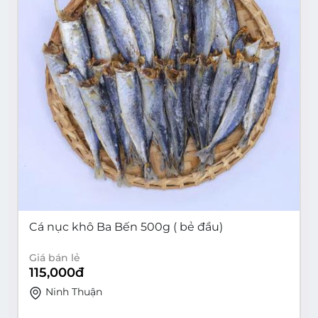
Cá nục khô Ba Bến 500g ( bẻ đầu)
Giá bán lẻ
115,000
đ
Ninh Thuận