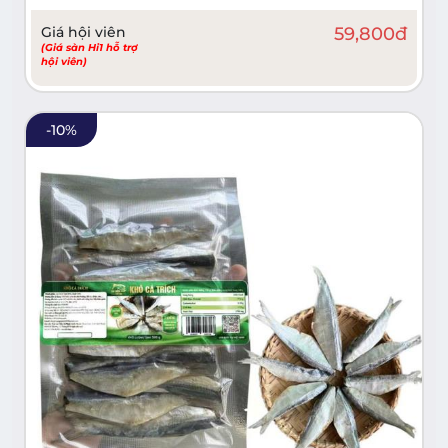
Giá hội viên
59,800
đ
(Giá sàn Hi1 hỗ trợ
hội viên)
-
10
%