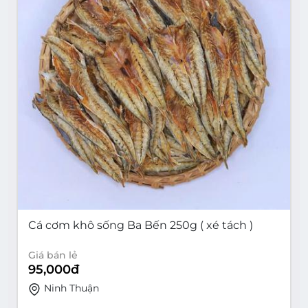
Cá cơm khô sống Ba Bến 250g ( xé tách )
Giá bán lẻ
95,000
đ
Ninh Thuận