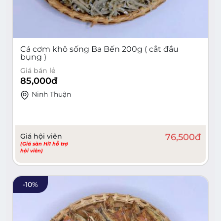
Cá cơm khô sống Ba Bến 200g ( cắt đầu
bụng )
Giá bán lẻ
85,000
đ
Ninh Thuận
Giá hội viên
76,500
đ
(Giá sàn Hi1 hỗ trợ
hội viên)
-
10
%