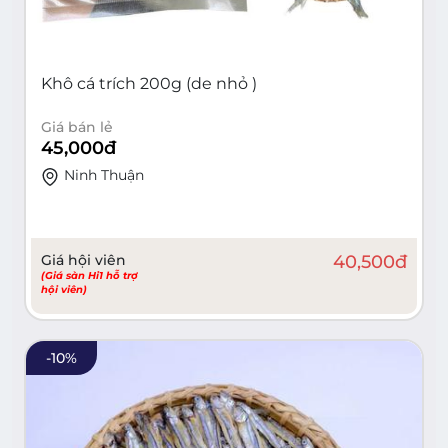
Khô cá trích 200g (de nhỏ )
Giá bán lẻ
45,000
đ
Ninh Thuận
Giá hội viên
40,500
đ
(Giá sàn Hi1 hỗ trợ
hội viên)
-
10
%