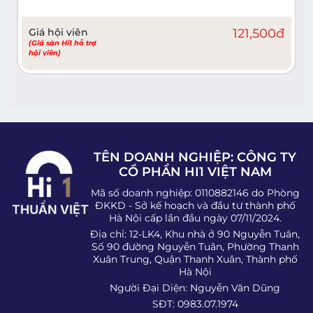
Giá hội viên
121,500
đ
(Giá sàn Hi1 hỗ trợ
hội viên)
TÊN DOANH NGHIỆP: CÔNG TY
CỔ PHẦN HI1 VIỆT NAM
Mã số doanh nghiệp: 0110882146 do Phòng
ĐKKD - Sở kế hoạch và đầu tư thành phố
Hà Nội cấp lần đầu ngày 07/11/2024.
Địa chỉ: 12-LK4, Khu nhà ở 90 Nguyễn Tuân,
Số 90 đường Nguyễn Tuân, Phường Thanh
Xuân Trung, Quận Thanh Xuân, Thành phố
Hà Nội
Người Đại Diện: Nguyễn Văn Dũng
SĐT: 0983.07.1974