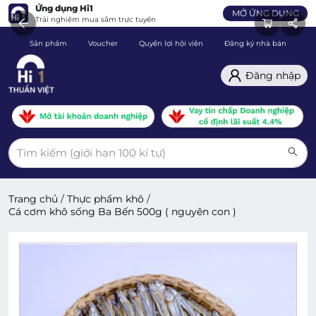
Ứng dụng Hi1
MỞ ỨNG DỤNG
Trải nghiệm mua sắm trực tuyến
Sản phẩm
Voucher
Quyền lợi hội viên
Đăng ký nhà bán
C
Đăng nhập
Trang chủ
/
Thực phẩm khô
/
Cá cơm khô sống Ba Bến 500g ( nguyên con )