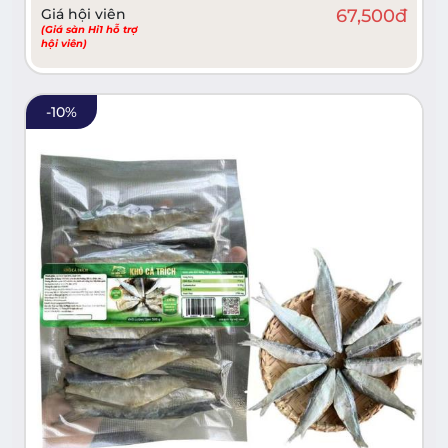
Giá hội viên
67,500
đ
(Giá sàn Hi1 hỗ trợ
hội viên)
-
10
%