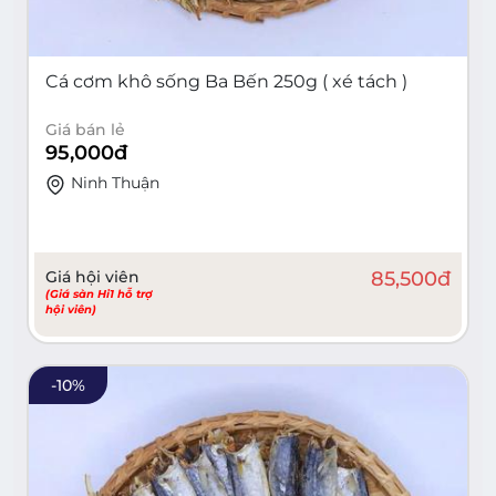
Cá cơm khô sống Ba Bến 250g ( xé tách )
Giá bán lẻ
95,000
đ
Ninh Thuận
Giá hội viên
85,500
đ
(Giá sàn Hi1 hỗ trợ
hội viên)
-
10
%