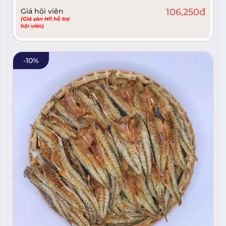
Giá hội viên
106,250
đ
(Giá sàn Hi1 hỗ trợ
hội viên)
-
10
%