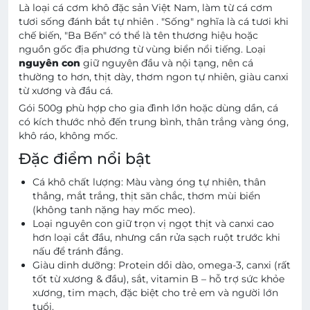
Là loại cá cơm khô đặc sản Việt Nam, làm từ cá cơm
tươi sống đánh bắt tự nhiên . "Sống" nghĩa là cá tươi khi
chế biến, "Ba Bến" có thể là tên thương hiệu hoặc
nguồn gốc địa phương từ vùng biển nổi tiếng. Loại
nguyên con
giữ nguyên đầu và nội tạng, nên cá
thường to hơn, thịt dày, thơm ngon tự nhiên, giàu canxi
từ xương và đầu cá.
Gói 500g phù hợp cho gia đình lớn hoặc dùng dần, cá
có kích thước nhỏ đến trung bình, thân trắng vàng óng,
khô ráo, không mốc.
Đặc điểm nổi bật
Cá khô chất lượng: Màu vàng óng tự nhiên, thân
thẳng, mắt trắng, thịt săn chắc, thơm mùi biển
(không tanh nặng hay mốc meo).
Loại nguyên con giữ trọn vị ngọt thịt và canxi cao
hơn loại cắt đầu, nhưng cần rửa sạch ruột trước khi
nấu để tránh đắng.
Giàu dinh dưỡng: Protein dồi dào, omega-3, canxi (rất
tốt từ xương & đầu), sắt, vitamin B – hỗ trợ sức khỏe
xương, tim mạch, đặc biệt cho trẻ em và người lớn
tuổi.