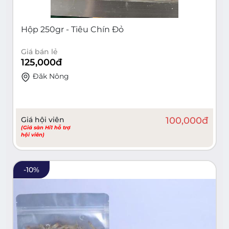
Hộp 250gr - Tiêu Chín Đỏ
Giá bán lẻ
125,000
đ
Đăk Nông
Giá hội viên
100,000
đ
(Giá sàn Hi1 hỗ trợ
hội viên)
-
10
%