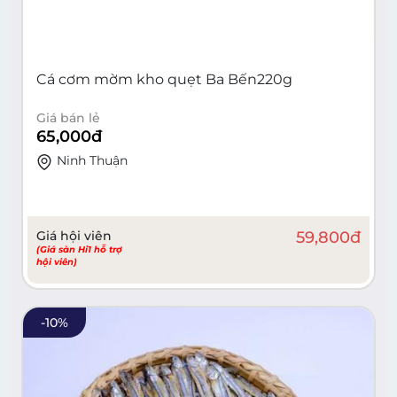
Cá cơm mờm kho quẹt Ba Bến220g
Giá bán lẻ
65,000
đ
Ninh Thuận
Giá hội viên
59,800
đ
(Giá sàn Hi1 hỗ trợ
hội viên)
-
10
%