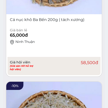
Cá nục khô Ba Bến 200g ( tách xương)
Giá bán lẻ
65,000
đ
Ninh Thuận
Giá hội viên
58,500
đ
(Giá sàn Hi1 hỗ trợ
hội viên)
-
10
%