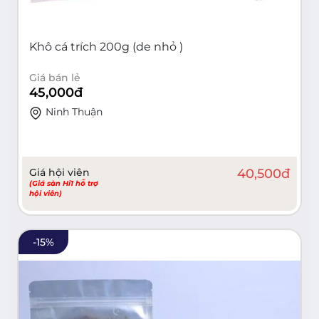
Khô cá trích 200g (de nhỏ )
Giá bán lẻ
45,000
đ
Ninh Thuận
Giá hội viên
40,500
đ
(Giá sàn Hi1 hỗ trợ
hội viên)
-
15
%