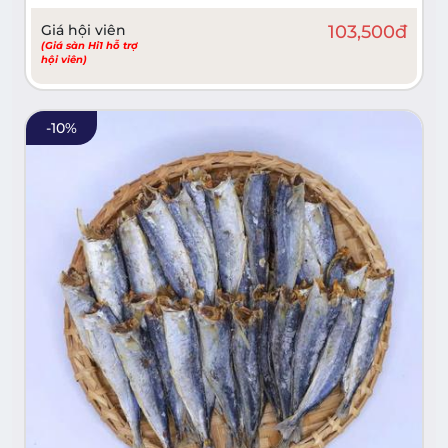
Giá hội viên
103,500
đ
(Giá sàn Hi1 hỗ trợ
hội viên)
-
10
%