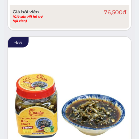
Giá hội viên
76,500
đ
(Giá sàn Hi1 hỗ trợ
hội viên)
-
8
%