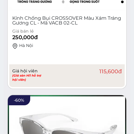
Kính Chống Bụi CROSSOVER Màu Xám Tráng
Gương CL - Mã VACB 02-CL
Giá bán lẻ
250,000
đ
Hà Nội
Giá hội viên
115,600
đ
(Giá sàn Hi1 hỗ trợ
hội viên)
-
60
%