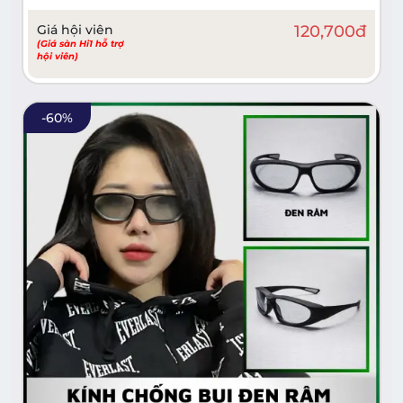
Giá hội viên
120,700
đ
(Giá sàn Hi1 hỗ trợ
hội viên)
-
60
%