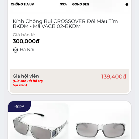
Kính Chống Bụi CROSSOVER Đổi Màu Tím
BKDM - Mã VACB 02-BKDM
Giá bán lẻ
300,000
đ
Hà Nội
Giá hội viên
139,400
đ
(Giá sàn Hi1 hỗ trợ
hội viên)
-
52
%