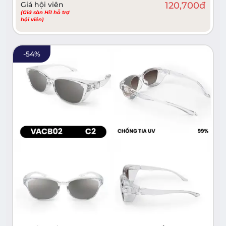
Giá hội viên
120,700
đ
(Giá sàn Hi1 hỗ trợ
hội viên)
-
54
%