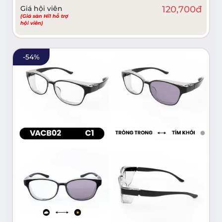
Giá hội viên
120,700
đ
(Giá sàn Hi1 hỗ trợ
hội viên)
-
54
%