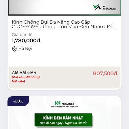
Kính Chống Bụi Đa Năng Cao Cấp
CROSSOVER Gọng Tròn Màu Đen Nhám, Đỏ
Vang, Xám Khói - Mã COCB-01
Giá bán lẻ
1,780,000
đ
Hà Nội
Giá hội viên
807,500
đ
(Giá sàn Hi1 hỗ trợ
hội viên)
-
60
%