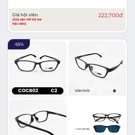
Giá hội viên
222,700
đ
(Giá sàn Hi1 hỗ trợ
hội viên)
-
55
%