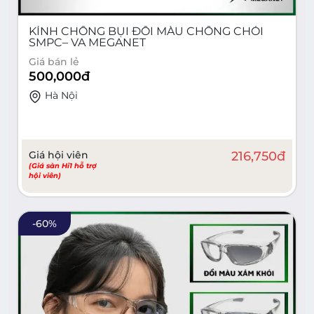
KÍNH CHỐNG BỤI ĐỔI MÀU CHỐNG CHÓI
SMPC– VA MEGANET
Giá bán lẻ
500,000
đ
Hà Nội
Giá hội viên
216,750
đ
(Giá sàn Hi1 hỗ trợ
hội viên)
-
60
%