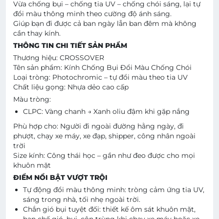
Vừa chống bụi – chống tia UV – chống chói sáng, lại tự
đổi màu thông minh theo cường độ ánh sáng.
Giúp bạn đi được cả ban ngày lẫn ban đêm mà không
cần thay kính.
THÔNG TIN CHI TIẾT SẢN PHẨM
Thương hiệu: CROSSOVER
Tên sản phẩm: Kính Chống Bụi Đổi Màu Chống Chói
Loại tròng: Photochromic – tự đổi màu theo tia UV
Chất liệu gọng: Nhựa dẻo cao cấp
Màu tròng:
CLPC: Vàng chanh → Xanh oliu đậm khi gặp nắng
Phù hợp cho: Người đi ngoài đường hằng ngày, đi
phượt, chạy xe máy, xe đạp, shipper, công nhân ngoài
trời
Size kính: Công thái học – gần như đeo được cho mọi
khuôn mặt
ĐIỂM NỔI BẬT VƯỢT TRỘI
Tự động đổi màu thông minh: tròng cảm ứng tia UV,
sáng trong nhà, tối nhẹ ngoài trời.
Chắn gió bụi tuyệt đối: thiết kế ôm sát khuôn mặt,
hạn chế gió, bụi, côn trùng khi chạy xe máy hoặc xe