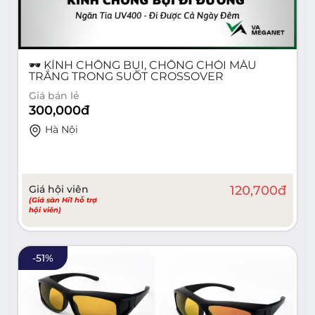
🕶️ KÍNH CHỐNG BỤI, CHỐNG CHÓI MÀU
TRẮNG TRONG SUỐT CROSSOVER
Giá bán lẻ
300,000
đ
Hà Nội
Giá hội viên
120,700
đ
(Giá sàn Hi1 hỗ trợ
hội viên)
-
51
%