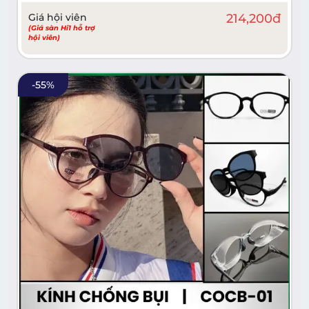
Giá hội viên
214,200
đ
(Giá sàn Hi1 hỗ trợ
hội viên)
-
55
%