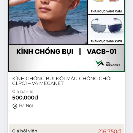
KÍNH CHỐNG BỤI ĐỔI MÀU CHỐNG CHÓI
CLPC1 – VA MEGANET
Giá bán lẻ
500,000
đ
Hà Nội
Giá hội viên
216,750
đ