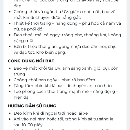
đạp.
Chống chói và ngăn tia UV: giảm mỏi mắt, bảo vệ
mắt khi di chuyển dưới nắng gắt.
Thiết kế thời trang – năng động – phù hợp cả nam và
nữ, dễ phối đồ.
Đeo thoải mái cả ngày: tròng nhẹ, thoáng khí, không
nặng mũi.
Bền bỉ theo thời gian: gọng nhựa dẻo đàn hồi, chịu
va đập tốt, khó biến dạng.
CÔNG DỤNG NỔI BẬT
Bảo vệ mắt khỏi tia UV, ánh sáng xanh, gió, bụi, côn
trùng
Chống chói ban ngày – nhìn rõ ban đêm
Tăng tầm nhìn khi lái xe – di chuyển an toàn hơn
Tạo phong cách thời trang mạnh mẽ – năng động –
hiện đại
HƯỚNG DẪN SỬ DỤNG
Đeo kính khi đi ngoài trời hoặc lái xe.
Khi vào nơi râm hoặc tối, tròng kính sẽ tự sáng lại
sau 10–30 giây.