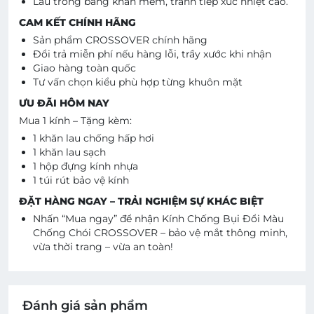
Lau tròng bằng khăn mềm, tránh tiếp xúc nhiệt cao.
CAM KẾT CHÍNH HÃNG
Sản phẩm CROSSOVER chính hãng
Đổi trả miễn phí nếu hàng lỗi, trầy xước khi nhận
Giao hàng toàn quốc
Tư vấn chọn kiểu phù hợp từng khuôn mặt
ƯU ĐÃI HÔM NAY
Mua 1 kính – Tặng kèm:
1 khăn lau chống hấp hơi
1 khăn lau sạch
1 hộp đựng kính nhựa
1 túi rút bảo vệ kính
ĐẶT HÀNG NGAY – TRẢI NGHIỆM SỰ KHÁC BIỆT
Nhấn “Mua ngay” để nhận Kính Chống Bụi Đổi Màu
Chống Chói CROSSOVER – bảo vệ mắt thông minh,
vừa thời trang – vừa an toàn!
Đánh giá sản phẩm