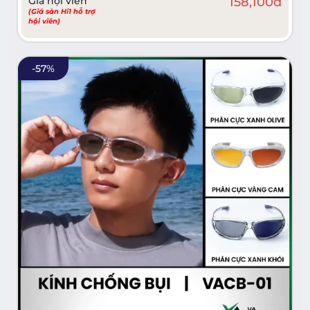
Giá hội viên
158,100
đ
(Giá sàn Hi1 hỗ trợ
hội viên)
-
57
%