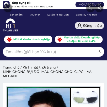
Ứng dụng Hi1
MỞ ỨNG DỤNG
Trải nghiệm mua sắm trực tuyến
Sản phẩm
Voucher
Quyền lợi hội viên
Đăng ký nhà bán
C
Đăng nhập
Trang chủ
/
Kính mắt thời trang
/
KÍNH CHỐNG BỤI ĐỔI MÀU CHỐNG CHÓI CLPC – VA
MEGANET