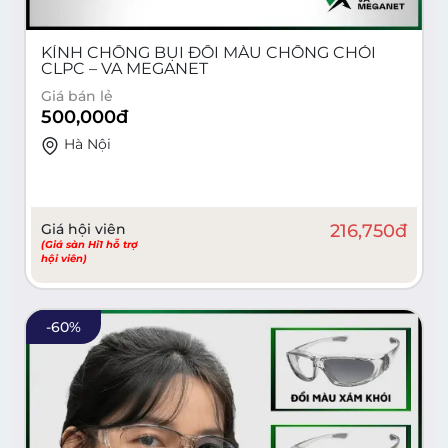
KÍNH CHỐNG BỤI ĐỔI MÀU CHỐNG CHÓI
CLPC – VA MEGANET
Giá bán lẻ
500,000
đ
Hà Nội
Giá hội viên
216,750
đ
(Giá sàn Hi1 hỗ trợ
hội viên)
-
60
%