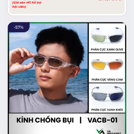
(Giá sàn Hi1 hỗ trợ
hội viên)
-
57
%