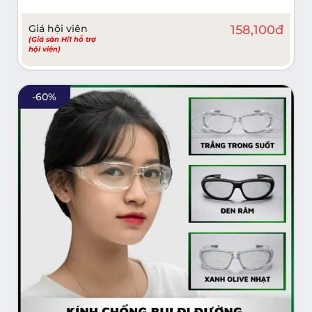
Giá hội viên
158,100
đ
(Giá sàn Hi1 hỗ trợ
hội viên)
-
60
%