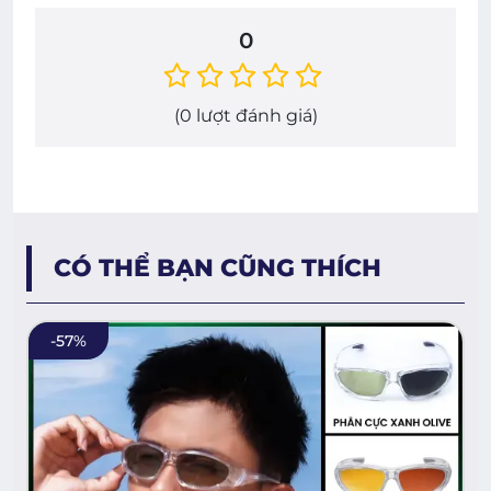
0
(
0
lượt đánh giá)
CÓ THỂ BẠN CŨNG THÍCH
-
57
%