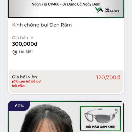
Kính chống bụi Đen Râm
Giá bán lẻ
300,000
đ
Hà Nội
Giá hội viên
120,700
đ
(Giá sàn Hi1 hỗ trợ
hội viên)
-
60
%