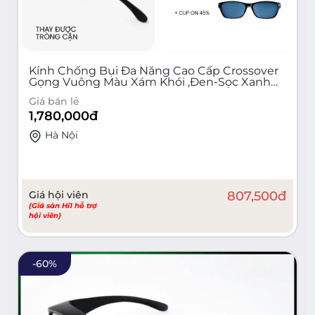
Kính Chống Bụi Đa Năng Cao Cấp Crossover
Gọng Vuông Màu Xám Khói ,Đen-Sọc Xanh
Lam, Đen Nhám COCB-02
Giá bán lẻ
1,780,000
đ
Hà Nội
Giá hội viên
807,500
đ
(Giá sàn Hi1 hỗ trợ
hội viên)
-
60
%