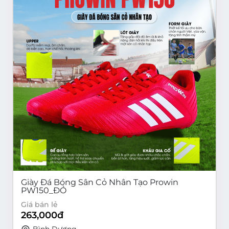
Giày Đá Bóng Sân Cỏ Nhân Tạo Prowin
PW150_ĐỎ
Giá bán lẻ
263,000
đ
Bình Dương