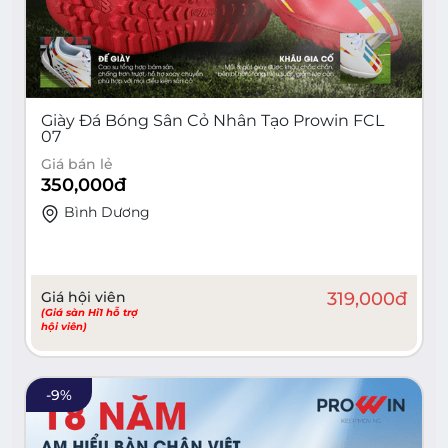
Giày Đá Bóng Sân Cỏ Nhân Tạo Prowin FCL
07
Giá bán lẻ
350,000
đ
Bình Dương
Giá hội viên
319,000
đ
(Giá sàn Hi1 hỗ trợ
hội viên)
-
9
%