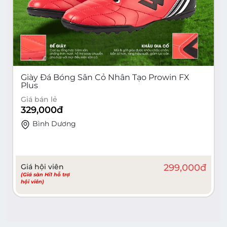
Giày Đá Bóng Sân Cỏ Nhân Tạo Prowin FX
Plus
Giá bán lẻ
329,000
đ
Bình Dương
Giá hội viên
299,000
đ
(Giá sàn Hi1 hỗ trợ
hội viên)