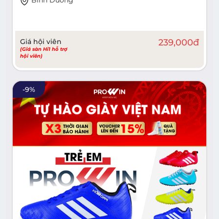
Giá hội viên
239,000
đ
(Giá sàn Hi1 hỗ trợ
hội viên)
-
9
%