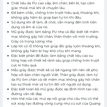
Chất liệu da PU cao cấp, êm chân, bền bỉ, tạo cảm
giác thoải mái khi di chuyển lâu.
Đế bám chắc, chống trơn trượt hiệu quả, thoáng khí,
không gây hầm bí, giúp bạn tự tin thi đấu.
Sử dụng khi đi làm, đi chơi, vẫn mang đến tính tiện
dụng và êm ái của nó.
Mũ giày được làm bằng PU nhẹ và đặc biệt rất mềm
mại, không gây hôi chân, thân thiện với môi trường.
Giày có trọng lượng nhẹ.
Lớp lót có lỗ thông hơi giúp đôi giày luôn thoáng khí,
không gây hầm bí hay khó chịu khi mang.
Đặc biệt phần đế được làm bằng chất liệu cao su
tổng hợp với thiết kế rãnh sâu giúp chống trơn trượt
cực kì hiệu quả.
Mẫu giày được thiết kế có bề ngang lớn nên rất phù
hợp với bàn chân người Việt. Thân giày được làm từ
da PU ôm chân và rất mềm mại, không gây hôi chân
tạo sự thoải mái và tự tin đối với người sử dụng.
Đặc biệt toàn bộ mũ giày được ép định hình tạo các
đường vân rất đẹp
Hơn thế nữa các múi ép nổi giúp cho cầu thủ có thể
sút xoáy tạo đường vòng cung như cú sút của Quang