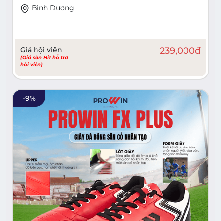
Bình Dương
Giá hội viên
239,000
đ
(Giá sàn Hi1 hỗ trợ
hội viên)
-
9
%