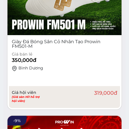
Giày Đá Bóng Sân Cỏ Nhân Tạo Prowin
FM501-M
Giá bán lẻ
350,000
đ
Bình Dương
Giá hội viên
319,000
đ
(Giá sàn Hi1 hỗ trợ
hội viên)
-
9
%