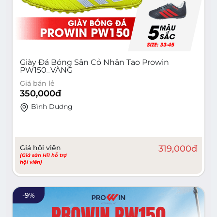
Giày Đá Bóng Sân Cỏ Nhân Tạo Prowin
PW150_VÀNG
Giá bán lẻ
350,000
đ
Bình Dương
Giá hội viên
319,000
đ
(Giá sàn Hi1 hỗ trợ
hội viên)
-
9
%