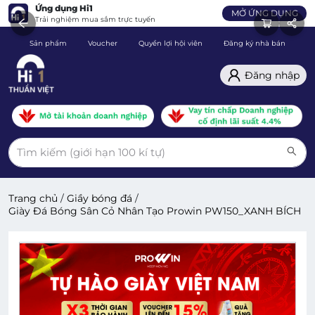
Ứng dụng Hi1
MỞ ỨNG DỤNG
Trải nghiệm mua sắm trực tuyến
Sản phẩm
Voucher
Quyền lợi hội viên
Đăng ký nhà bán
C
Đăng nhập
Trang chủ
/
Giầy bóng đá
/
Giày Đá Bóng Sân Cỏ Nhân Tạo Prowin PW150_XANH BÍCH