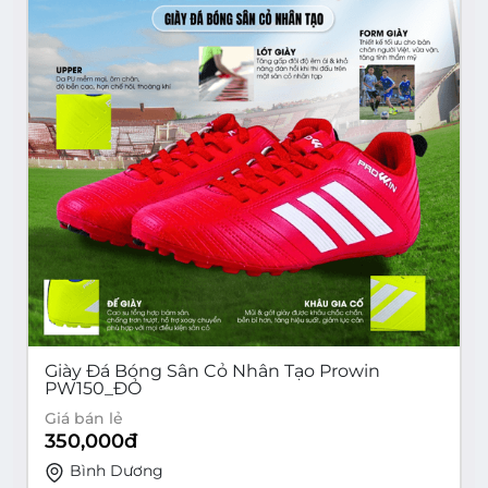
Giày Đá Bóng Sân Cỏ Nhân Tạo Prowin
PW150_ĐỎ
Giá bán lẻ
350,000
đ
Bình Dương