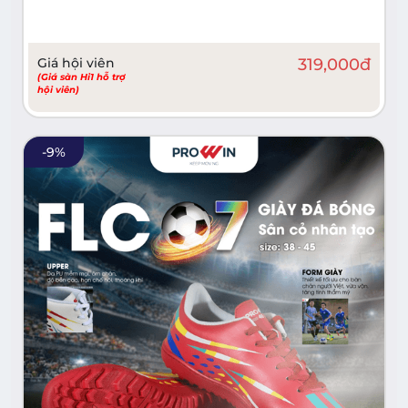
Giá hội viên
319,000
đ
(Giá sàn Hi1 hỗ trợ
hội viên)
-
9
%