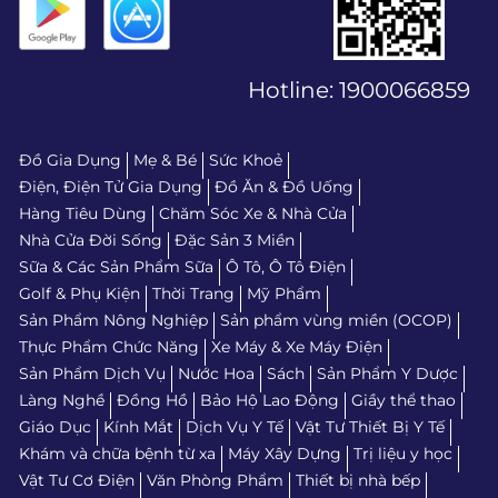
Hotline:
1900066859
Đồ Gia Dụng
Mẹ & Bé
Sức Khoẻ
Điện, Điện Tử Gia Dụng
Đồ Ăn & Đồ Uống
Hàng Tiêu Dùng
Chăm Sóc Xe & Nhà Cửa
Nhà Cửa Đời Sống
Đặc Sản 3 Miền
Sữa & Các Sản Phẩm Sữa
Ô Tô, Ô Tô Điện
Golf & Phụ Kiện
Thời Trang
Mỹ Phẩm
Sản Phẩm Nông Nghiệp
Sản phẩm vùng miền (OCOP)
Thực Phẩm Chức Năng
Xe Máy & Xe Máy Điện
Sản Phẩm Dịch Vụ
Nước Hoa
Sách
Sản Phẩm Y Dược
Làng Nghề
Đồng Hồ
Bảo Hộ Lao Động
Giầy thể thao
Giáo Dục
Kính Mắt
Dịch Vụ Y Tế
Vật Tư Thiết Bị Y Tế
Khám và chữa bệnh từ xa
Máy Xây Dựng
Trị liệu y học
Vật Tư Cơ Điện
Văn Phòng Phẩm
Thiết bị nhà bếp