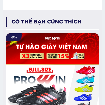
CÓ THỂ BẠN CŨNG THÍCH
-
9
%