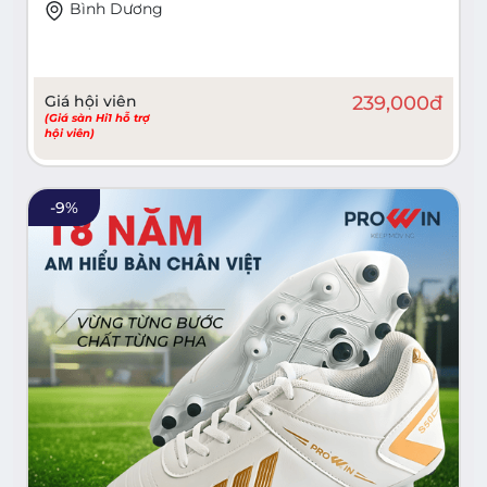
Bình Dương
Giá hội viên
239,000
đ
(Giá sàn Hi1 hỗ trợ
hội viên)
-
9
%