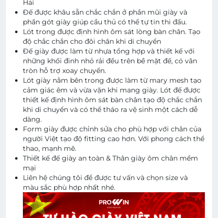
Hải
Đế được khâu sẵn chắc chắn ở phần mũi giày và
phần gót giày giúp cầu thủ có thể tự tin thi đấu.
Lót trong được định hình ôm sát lòng bàn chân. Tạo
độ chắc chắn cho đôi chân khi di chuyển
Đế giày được làm từ nhựa tổng hợp và thiết kế với
những khối đinh nhỏ rải đều trên bề mặt đế, có vân
tròn hỗ trợ xoay chuyển.
Lót giày nằm bên trong được làm từ mary mesh tạo
cảm giác êm và vừa vặn khi mang giày. Lót đế được
thiết kế định hình ôm sát bàn chân tạo độ chắc chắn
khi di chuyển và có thể tháo ra vệ sinh một cách dễ
dàng.
Form giày được chỉnh sửa cho phù hợp với chân của
người Việt tạo độ fitting cao hơn. Với phong cách thể
thao, mạnh mẽ.
Thiết kế đế giày an toàn & Thân giày ôm chân mềm
mại
Liên hệ chúng tôi để được tư vấn và chọn size và
màu sắc phù hợp nhất nhé.