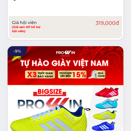
Giá hội viên
319,000
đ
(Giá sàn Hi1 hỗ trợ
hội viên)
-
9
%