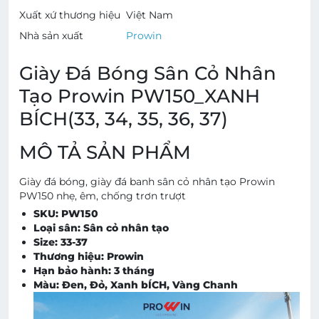
Xuất xứ thương hiệu
Việt Nam
Nhà sản xuất
Prowin
Giày Đá Bóng Sân Cỏ Nhân
Tạo Prowin PW150_XANH
BÍCH(33, 34, 35, 36, 37)
MÔ TẢ SẢN PHẨM
Giày đá bóng, giày đá banh sân cỏ nhân tạo Prowin
PW150 nhẹ, êm, chống trơn trượt
SKU: PW150
Loại sân: Sân cỏ nhân tạo
Size: 33-37
Thương hiệu:
Prowin
Hạn bảo hành: 3 tháng
Màu: Đen, Đỏ, Xanh bÍCH, Vàng Chanh