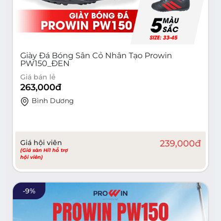
Giày Đá Bóng Sân Cỏ Nhân Tạo Prowin
PW150_ĐEN
Giá bán lẻ
263,000
đ
Bình Dương
Giá hội viên
239,000
đ
(Giá sàn Hi1 hỗ trợ
hội viên)
-
9
%