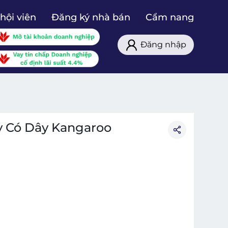
hội viên
Đăng ký nhà bán
Cẩm nang
Đăng nhập
y Có Dây Kangaroo