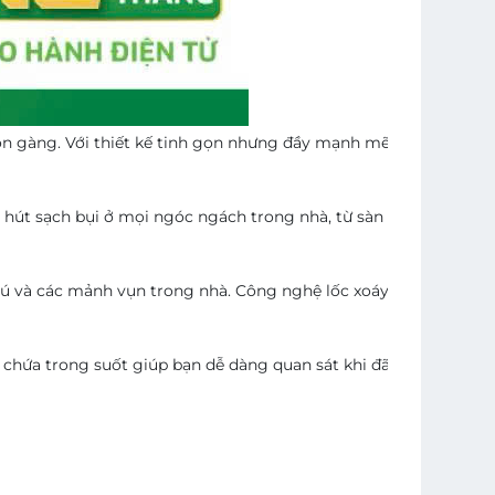
, gọn gàng. Với thiết kế tinh gọn nhưng đầy mạnh mẽ, máy hút 
 hút sạch bụi ở mọi ngóc ngách trong nhà, từ sàn nhà, bàn gh
 và các mảnh vụn trong nhà. Công nghệ lốc xoáy tiên tiến khôn
 chứa trong suốt giúp bạn dễ dàng quan sát khi đã đầy để kịp thờ