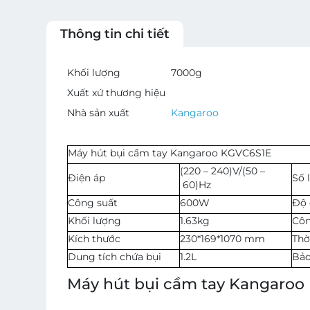
Thông tin chi tiết
Khối lượng
7000
g
Xuất xứ thương hiệu
Nhà sản xuất
Kangaroo
Máy hút bụi cầm tay Kangaroo KGVC6S1E
(220 – 240)V/(50 –
Điện áp
Số 
60)Hz
Công suất
600W
Độ
Khối lượng
1.63kg
Côn
Kích thước
230*169*1070 mm
Thờ
Dung tích chứa bụi
1.2L
Bảo
Máy hút bụi cầm tay Kangaroo 