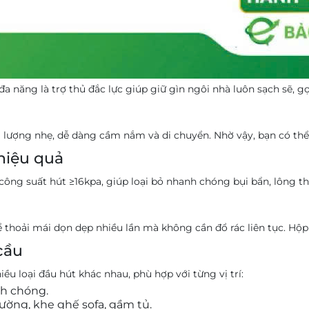
 đa năng là trợ thủ đắc lực giúp giữ gìn ngôi nhà luôn sạch sẽ
lượng nhẹ, dễ dàng cầm nắm và di chuyển. Nhờ vậy, bạn có thể
hiệu quả
ng suất hút ≥16kpa, giúp loại bỏ nhanh chóng bụi bẩn, lông thú
ể thoải mái dọn dẹp nhiều lần mà không cần đổ rác liên tục. Hộp
cầu
u loại đầu hút khác nhau, phù hợp với từng vị trí:
nh chóng.
ường, khe ghế sofa, gầm tủ.