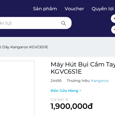
Sản phẩm
Voucher
Quyền lợi 
Có Dây Kangaroo KGVC6S1E
Máy Hút Bụi Cầm Ta
KGVC6S1E
24495
Thương hiệu:
Kangaroo
Đến Cửa Hàng
Giá bán lẻ
1,900,000đ