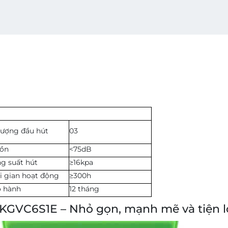
lượng đầu hút
03
 ồn
<75dB
g suất hút
≥16kpa
i gian hoạt động
≥300h
 hành
12 tháng
KGVC6S1E – Nhỏ gọn, mạnh mẽ và tiện lợ