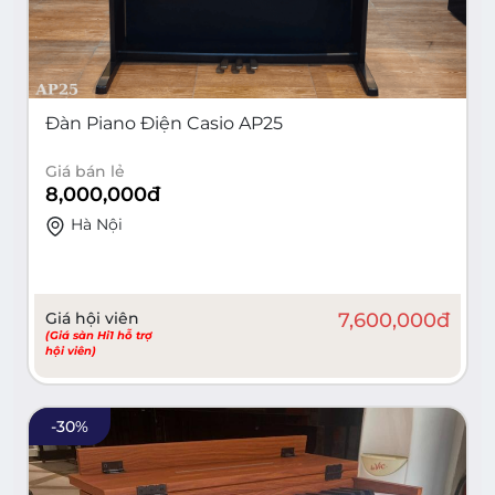
Đàn Piano Điện Casio AP25
Giá bán lẻ
8,000,000
đ
Hà Nội
Giá hội viên
7,600,000
đ
(Giá sàn Hi1 hỗ trợ
hội viên)
-
30
%