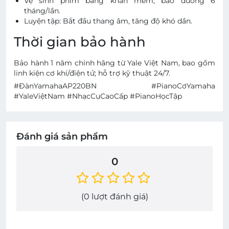
Vệ sinh phím bằng khăn mềm; bảo dưỡng 6
tháng/lần.
Luyện tập: Bắt đầu thang âm, tăng độ khó dần.
Thời gian bảo hành
Bảo hành 1 năm chính hãng từ Yale Việt Nam, bao gồm
linh kiện cơ khí/điện tử; hỗ trợ kỹ thuật 24/7.
#ĐànYamahaAP220BN #PianoCơYamaha
#YaleViệtNam #NhạcCụCaoCấp #PianoHọcTập
Đánh giá sản phẩm
0
(
0
lượt đánh giá)