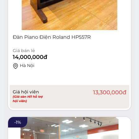
Đàn Piano Điện Roland HP557R
Giá bán lẻ
14,000,000
đ
Hà Nội
Giá hội viên
13,300,000
đ
(Giá sàn Hi1 hỗ trợ
hội viên)
-
1
%