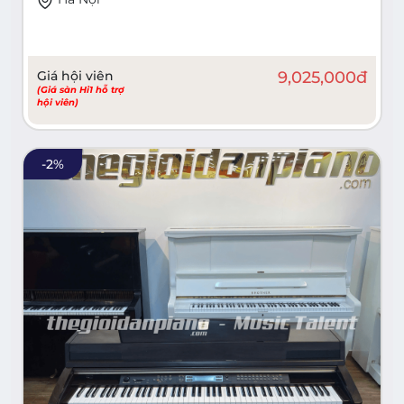
Giá hội viên
9,025,000
đ
(Giá sàn Hi1 hỗ trợ
hội viên)
-
2
%