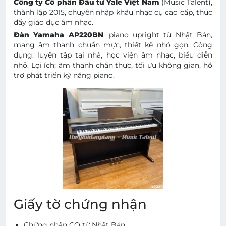
Công ty Cổ phần Đầu tư Yale Việt Nam
(Music Talent),
thành lập 2015, chuyên nhập khẩu nhạc cụ cao cấp, thúc
đẩy giáo dục âm nhạc.
Đàn Yamaha AP220BN
, piano upright từ Nhật Bản,
mang âm thanh chuẩn mực, thiết kế nhỏ gọn. Công
dụng: luyện tập tại nhà, học viện âm nhạc, biểu diễn
nhỏ. Lợi ích: âm thanh chân thực, tối ưu không gian, hỗ
trợ phát triển kỹ năng piano.
Giấy tờ chứng nhận
Chứng nhận CO từ Nhật Bản.