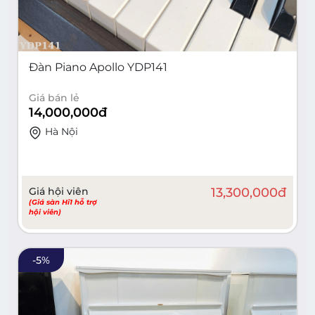
Đàn Piano Apollo YDP141
Giá bán lẻ
14,000,000
đ
Hà Nội
Giá hội viên
13,300,000
đ
(Giá sàn Hi1 hỗ trợ
hội viên)
-
5
%