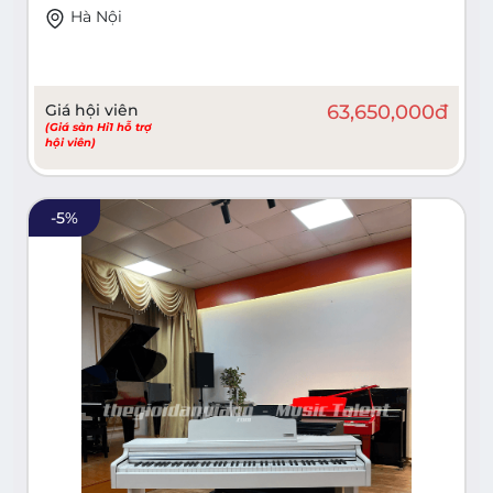
Hà Nội
Giá hội viên
63,650,000
đ
(Giá sàn Hi1 hỗ trợ
hội viên)
-
5
%