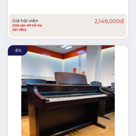
Giá hội viên
2,149,000
đ
(Giá sàn Hi1 hỗ trợ
hội viên)
-
5
%