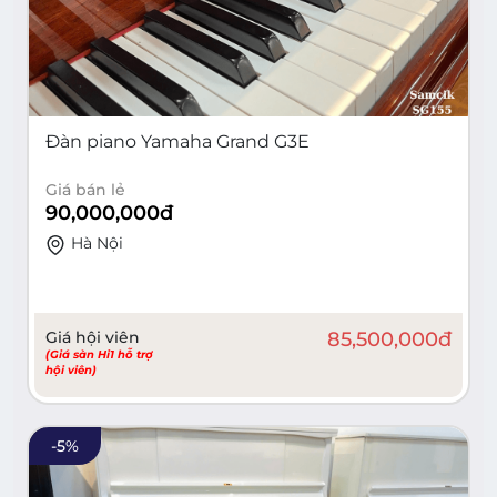
Đàn piano Yamaha Grand G3E
Giá bán lẻ
90,000,000
đ
Hà Nội
Giá hội viên
85,500,000
đ
(Giá sàn Hi1 hỗ trợ
hội viên)
-
5
%