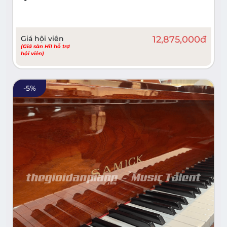
Giá hội viên
12,875,000
đ
(Giá sàn Hi1 hỗ trợ
hội viên)
-
5
%