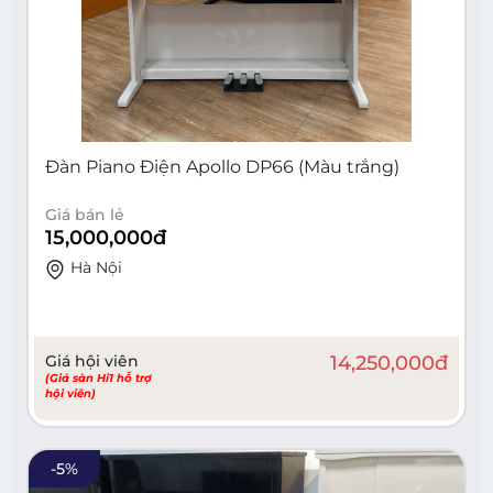
Đàn Piano Điện Apollo DP66 (Màu trắng)
Giá bán lẻ
15,000,000
đ
Hà Nội
Giá hội viên
14,250,000
đ
(Giá sàn Hi1 hỗ trợ
hội viên)
-
5
%