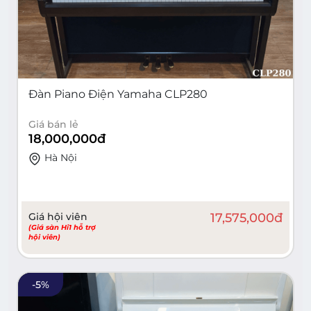
Đàn Piano Điện Yamaha CLP280
Giá bán lẻ
18,000,000
đ
Hà Nội
Giá hội viên
17,575,000
đ
(Giá sàn Hi1 hỗ trợ
hội viên)
-
5
%