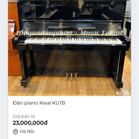
Đàn piano Kwai KU1B
Giá bán lẻ
23,000,000
đ
Hà Nội