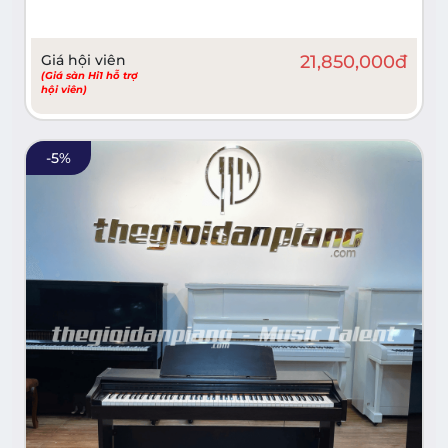
Giá hội viên
21,850,000
đ
(Giá sàn Hi1 hỗ trợ
hội viên)
-
5
%