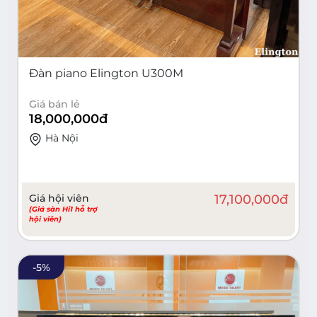
Đàn piano Elington U300M
Giá bán lẻ
18,000,000
đ
Hà Nội
Giá hội viên
17,100,000
đ
(Giá sàn Hi1 hỗ trợ
hội viên)
-
5
%