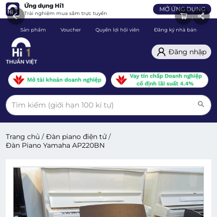
Ứng dụng Hi1
MỞ ỨNG DỤNG
Trải nghiệm mua sắm trực tuyến
Sản phẩm
Voucher
Quyền lợi hội viên
Đăng ký nhà bán
C
Đăng nhập
Trang chủ
/
Đàn piano điện tử
/
Đàn Piano Yamaha AP220BN