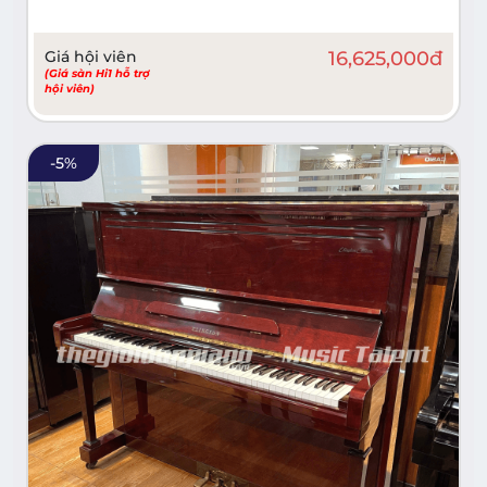
Giá hội viên
16,625,000
đ
(Giá sàn Hi1 hỗ trợ
hội viên)
-
5
%