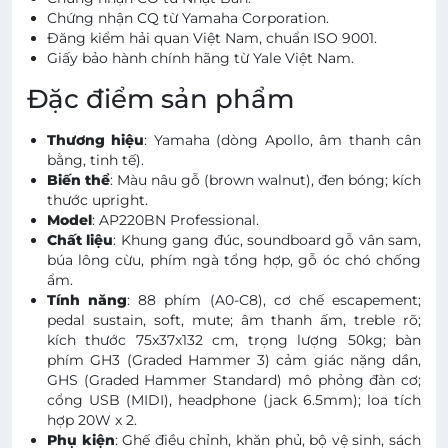
Chứng nhận CQ từ Yamaha Corporation.
Đăng kiểm hải quan Việt Nam, chuẩn ISO 9001.
Giấy bảo hành chính hãng từ Yale Việt Nam.
Đặc điểm sản phẩm
Thương hiệu
: Yamaha (dòng Apollo, âm thanh cân
bằng, tinh tế).
Biến thể
: Màu nâu gỗ (brown walnut), đen bóng; kích
thước upright.
Model
: AP220BN Professional.
Chất liệu
: Khung gang đúc, soundboard gỗ vân sam,
búa lông cừu, phím ngà tổng hợp, gỗ óc chó chống
ẩm.
Tính năng
: 88 phím (A0-C8), cơ chế escapement;
pedal sustain, soft, mute; âm thanh ấm, treble rõ;
kích thước 75x37x132 cm, trọng lượng 50kg; bàn
phím GH3 (Graded Hammer 3) cảm giác nặng dần,
GHS (Graded Hammer Standard) mô phỏng đàn cơ;
cổng USB (MIDI), headphone (jack 6.5mm); loa tích
hợp 20W x 2.
Phụ kiện
: Ghế điều chỉnh, khăn phủ, bộ vệ sinh, sách