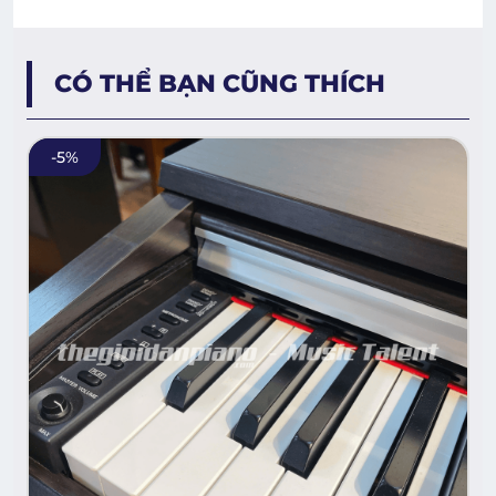
CÓ THỂ BẠN CŨNG THÍCH
-
5
%