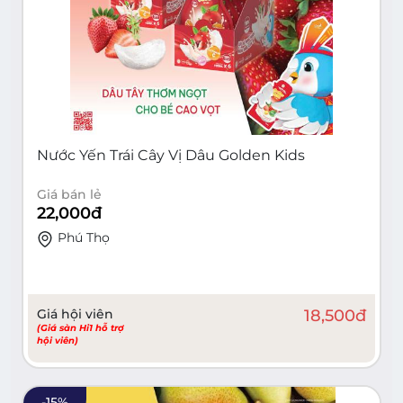
Nước Yến Trái Cây Vị Dâu Golden Kids
Giá bán lẻ
22,000
đ
Phú Thọ
Giá hội viên
18,500
đ
(Giá sàn Hi1 hỗ trợ
hội viên)
-
15
%