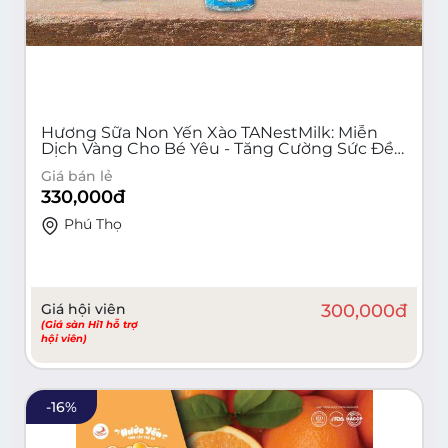
Hương Sữa Non Yến Xào TANestMilk: Miễn
Dịch Vàng Cho Bé Yêu - Tăng Cường Sức Đề
Kháng, Bổ Sung Dinh Dưỡng Toàn Diện
Giá bán lẻ
330,000
đ
Phú Thọ
Giá hội viên
300,000
đ
(Giá sàn Hi1 hỗ trợ
hội viên)
-
16
%