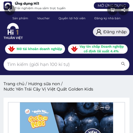
Ứng dụng Hi1
MỞ ỨNG DỤNG
Trải nghiệm mua sắm trực tuyến
Sản phẩm
Voucher
Quyền lợi hội viên
Đăng ký nhà bán
C
Đăng nhập
Trang chủ
/
Hương sữa non
/
Nước Yến Trái Cây Vị Việt Quất Golden Kids