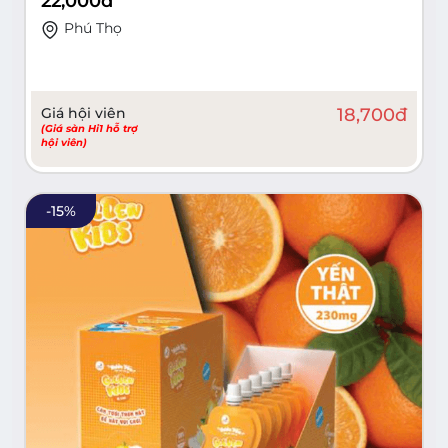
22,000
đ
Phú Thọ
Giá hội viên
18,700
đ
(Giá sàn Hi1 hỗ trợ
hội viên)
-
15
%