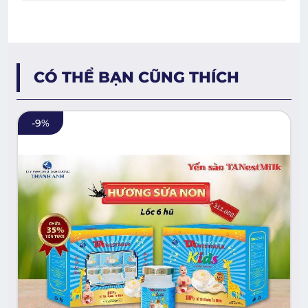
CÓ THỂ BẠN CŨNG THÍCH
-
9
%