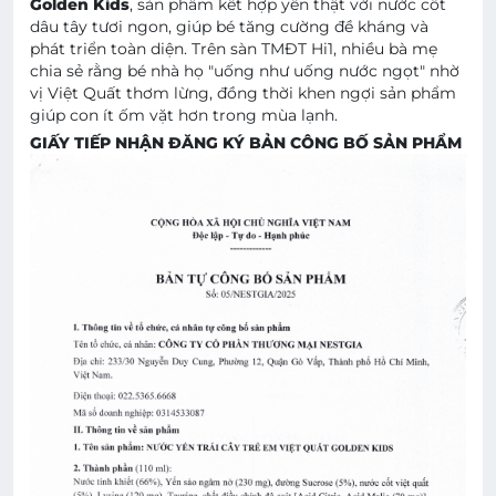
Golden Kids
, sản phẩm kết hợp yến thật với nước cốt
dâu tây tươi ngon, giúp bé tăng cường đề kháng và
phát triển toàn diện. Trên sàn TMĐT Hi1, nhiều bà mẹ
chia sẻ rằng bé nhà họ "uống như uống nước ngọt" nhờ
vị Việt Quất thơm lừng, đồng thời khen ngợi sản phẩm
giúp con ít ốm vặt hơn trong mùa lạnh.
GIẤY TIẾP NHẬN ĐĂNG KÝ BẢN CÔNG BỐ SẢN PHẨM