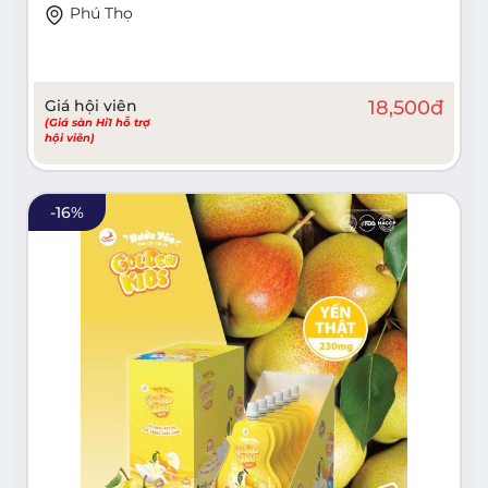
Phú Thọ
Giá hội viên
18,500
đ
(Giá sàn Hi1 hỗ trợ
hội viên)
-
16
%