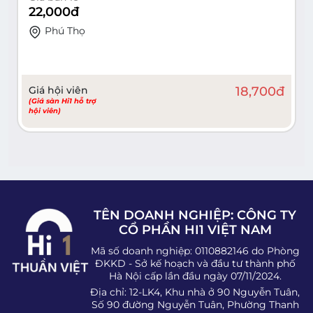
22,000
đ
Phú Thọ
Giá hội viên
18,700
đ
(Giá sàn Hi1 hỗ trợ
hội viên)
TÊN DOANH NGHIỆP: CÔNG TY
CỔ PHẦN HI1 VIỆT NAM
Mã số doanh nghiệp: 0110882146 do Phòng
ĐKKD - Sở kế hoạch và đầu tư thành phố
Hà Nội cấp lần đầu ngày 07/11/2024.
Địa chỉ: 12-LK4, Khu nhà ở 90 Nguyễn Tuân,
Số 90 đường Nguyễn Tuân, Phường Thanh