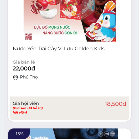
Nước Yến Trái Cây Vị Lựu Golden Kids
Giá bán lẻ
22,000
đ
Phú Thọ
Giá hội viên
18,500
đ
(Giá sàn Hi1 hỗ trợ
hội viên)
-
15
%