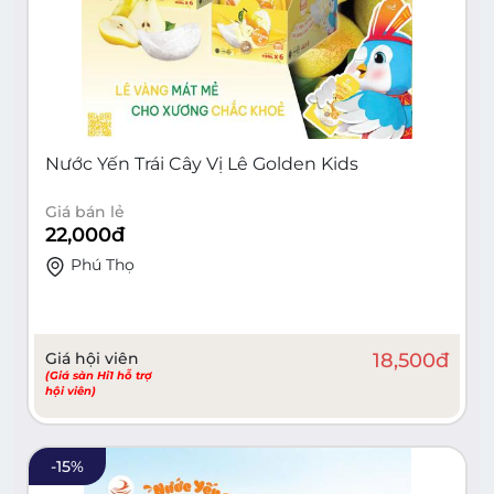
Nước Yến Trái Cây Vị Lê Golden Kids
Giá bán lẻ
22,000
đ
Phú Thọ
Giá hội viên
18,500
đ
(Giá sàn Hi1 hỗ trợ
hội viên)
-
15
%