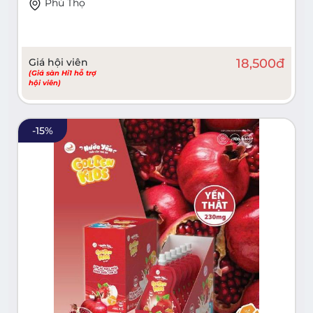
Phú Thọ
Giá hội viên
18,500
đ
(Giá sàn Hi1 hỗ trợ
hội viên)
-
15
%