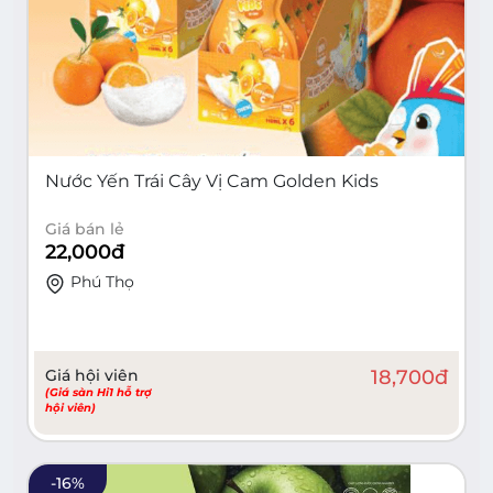
Nước Yến Trái Cây Vị Cam Golden Kids
Giá bán lẻ
22,000
đ
Phú Thọ
Giá hội viên
18,700
đ
(Giá sàn Hi1 hỗ trợ
hội viên)
-
16
%