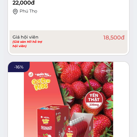
22,000
đ
Phú Thọ
Giá hội viên
18,500
đ
(Giá sàn Hi1 hỗ trợ
hội viên)
-
16
%