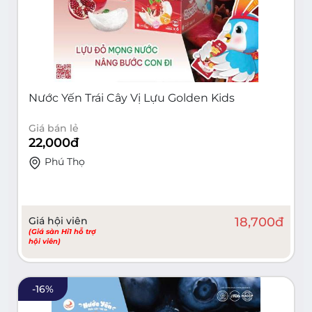
Nước Yến Trái Cây Vị Lựu Golden Kids
Giá bán lẻ
22,000
đ
Phú Thọ
Giá hội viên
18,700
đ
(Giá sàn Hi1 hỗ trợ
hội viên)
-
16
%