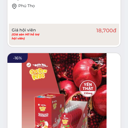
Phú Thọ
Giá hội viên
18,700
đ
(Giá sàn Hi1 hỗ trợ
hội viên)
-
16
%