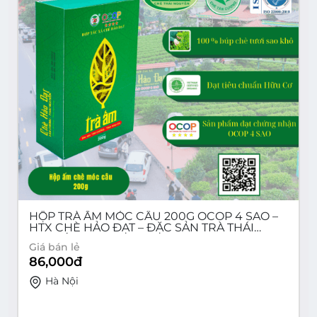
HỘP TRÀ ẤM MÓC CÂU 200G OCOP 4 SAO –
HTX CHÈ HẢO ĐẠT – ĐẶC SẢN TRÀ THÁI
NGUYÊN
Giá bán lẻ
86,000
đ
Hà Nội