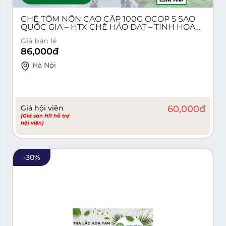
CHÈ TÔM NÕN CAO CẤP 100G OCOP 5 SAO
QUỐC GIA – HTX CHÈ HẢO ĐẠT – TINH HOA
TRÀ TÂN CƯƠNG THÁI NGUYÊN
Giá bán lẻ
86,000
đ
Hà Nội
Giá hội viên
60,000
đ
(Giá sàn Hi1 hỗ trợ
hội viên)
-
30
%