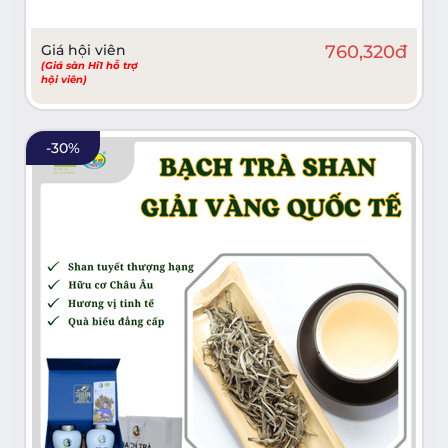
Giá hội viên
760,320
đ
(Giá sàn Hi1 hỗ trợ
hội viên)
-
30
%