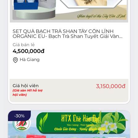
SET QUÀ BẠCH TRÀ SHAN TÂY CÔN LĨNH
ORGANIC EU- Bạch Trà Shan Tuyết Giải Vàng
Quốc Tế 2024
Giá bán lẻ
4,500,000
đ
Hà Giang
Giá hội viên
3,150,000
đ
(Giá sàn Hi1 hỗ trợ
hội viên)
-
30
%