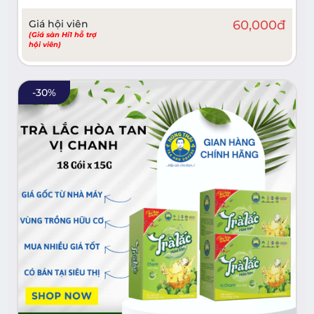
Giá hội viên
60,000
đ
(Giá sàn Hi1 hỗ trợ
hội viên)
-
30
%