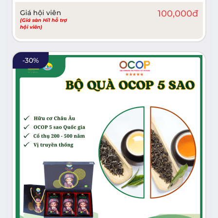
Giá hội viên
100,000
đ
(Giá sàn Hi1 hỗ trợ
hội viên)
-
30
%