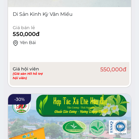
Di Sản Kinh Kỳ Văn Miếu
Giá bán lẻ
550,000
đ
Yên Bái
Giá hội viên
550,000
đ
(Giá sàn Hi1 hỗ trợ
hội viên)
-
30
%