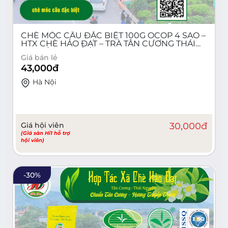
CHÈ MÓC CÂU ĐẶC BIỆT 100G OCOP 4 SAO –
HTX CHÈ HẢO ĐẠT – TRÀ TÂN CƯƠNG THÁI
NGUYÊN CHUẨN VỊ
Giá bán lẻ
43,000
đ
Hà Nội
Giá hội viên
30,000
đ
(Giá sàn Hi1 hỗ trợ
hội viên)
-
30
%