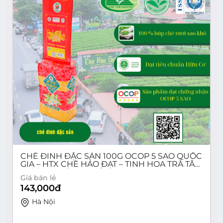
CHÈ ĐINH ĐẶC SẢN 100G OCOP 5 SAO QUỐC
GIA – HTX CHÈ HẢO ĐẠT – TINH HOA TRÀ TÂN
CƯƠNG THÁI NGUYÊN
Giá bán lẻ
143,000
đ
Hà Nội