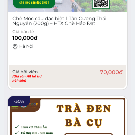
Chè Móc câu đặc biệt 1 Tân Cương Thái
Nguyên (200g) – HTX Chè Hảo Đạt
Giá bán lẻ
100,000
đ
Hà Nội
Giá hội viên
70,000
đ
(Giá sàn Hi1 hỗ trợ
hội viên)
-
30
%