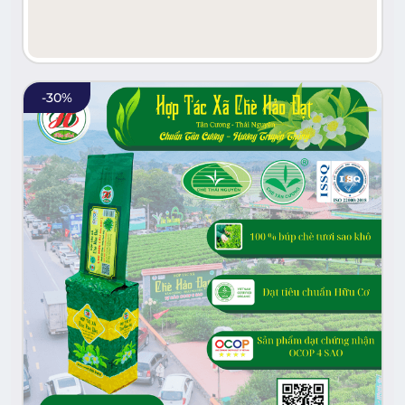
-
30
%