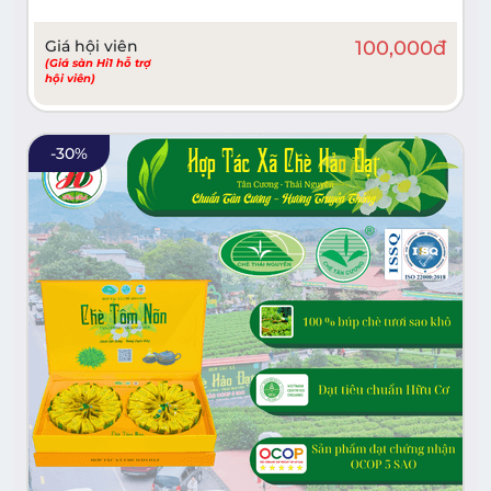
Giá hội viên
100,000
đ
(Giá sàn Hi1 hỗ trợ
hội viên)
-
30
%