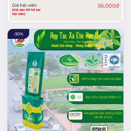
Giá hội viên
56,000
đ
(Giá sàn Hi1 hỗ trợ
hội viên)
-
30
%