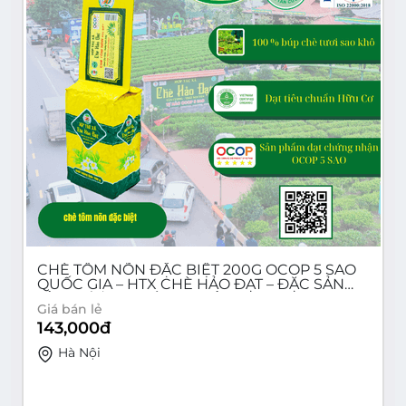
CHÈ TÔM NÕN ĐẶC BIỆT 200G OCOP 5 SAO
QUỐC GIA – HTX CHÈ HẢO ĐẠT – ĐẶC SẢN
TÂN CƯƠNG THÁI NGUYÊN
Giá bán lẻ
143,000
đ
Hà Nội