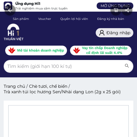
Ứng dụng Hi1
MỞ ỨNG DỤNG
Trải nghiệm mua sắm trực tuyến
Sản phẩm
Voucher
Quyền lợi hội viên
Đăng ký nhà bán
C
Đăng nhập
Trang chủ
/
Chè tươi, chế biến
/
Trà xanh túi lọc hương Sen/Nhài dạng Lon (2g x 25 gói)