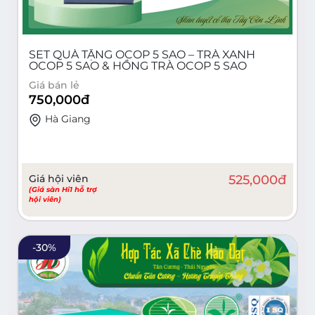
SET QUÀ TẶNG OCOP 5 SAO – TRÀ XANH
OCOP 5 SAO & HỒNG TRÀ OCOP 5 SAO
Giá bán lẻ
750,000
đ
Hà Giang
Giá hội viên
525,000
đ
(Giá sàn Hi1 hỗ trợ
hội viên)
-
30
%