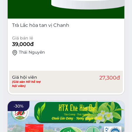
Trà Lắc hòa tan vị Chanh
Giá bán lẻ
39,000
đ
Thái Nguyên
Giá hội viên
27,300
đ
(Giá sàn Hi1 hỗ trợ
hội viên)
-
30
%