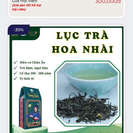
Giá hội viên
300,000
đ
(Giá sàn Hi1 hỗ trợ
hội viên)
-
30
%