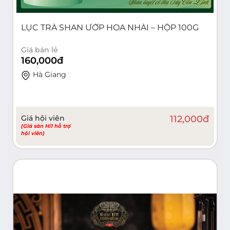
LỤC TRÀ SHAN ƯỚP HOA NHÀI – HỘP 100G
Giá bán lẻ
160,000
đ
Hà Giang
Giá hội viên
112,000
đ
(Giá sàn Hi1 hỗ trợ
hội viên)