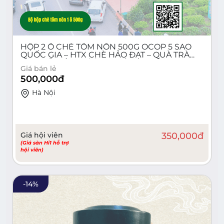
HỘP 2 Ô CHÈ TÔM NÕN 500G OCOP 5 SAO
QUỐC GIA – HTX CHÈ HẢO ĐẠT – QUÀ TRÀ
CAO CẤP TÂN CƯƠNG THÁI NGUYÊN
Giá bán lẻ
500,000
đ
Hà Nội
Giá hội viên
350,000
đ
(Giá sàn Hi1 hỗ trợ
hội viên)
-
14
%