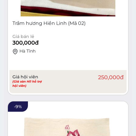
Trầm hương Hiền Linh (Mã 02)
Giá bán lẻ
300,000
đ
Hà Tĩnh
Giá hội viên
250,000
đ
(Giá sàn Hi1 hỗ trợ
hội viên)
-
9
%