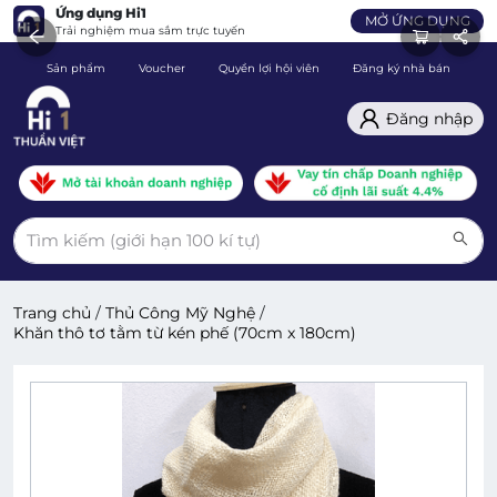
Ứng dụng Hi1
MỞ ỨNG DỤNG
Trải nghiệm mua sắm trực tuyến
Sản phẩm
Voucher
Quyền lợi hội viên
Đăng ký nhà bán
C
Đăng nhập
Trang chủ
/
Thủ Công Mỹ Nghệ
/
Khăn thô tơ tằm từ kén phế (70cm x 180cm)