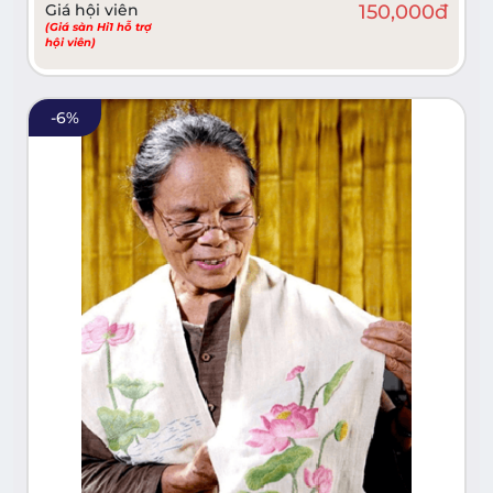
Giá hội viên
150,000
đ
(Giá sàn Hi1 hỗ trợ
hội viên)
-
6
%