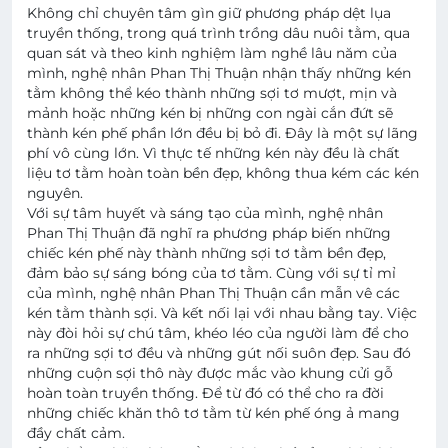
Không chỉ chuyên tâm gìn giữ phương pháp dệt lụa
truyền thống, trong quá trình trồng dâu nuôi tằm, qua
quan sát và theo kinh nghiệm làm nghề lâu năm của
mình, nghệ nhân Phan Thị Thuận nhận thấy những kén
tằm không thể kéo thành những sợi tơ mượt, mịn và
mảnh hoặc những kén bị những con ngài cắn đứt sẽ
thành kén phế phần lớn đều bị bỏ đi. Đây là một sự lãng
phí vô cùng lớn. Vì thực tế những kén này đều là chất
liệu tơ tằm hoàn toàn bền đẹp, không thua kém các kén
nguyên.
Với sự tâm huyết và sáng tạo của mình, nghệ nhân
Phan Thị Thuận đã nghĩ ra phương pháp biến những
chiếc kén phế này thành những sợi tơ tằm bền đẹp,
đảm bảo sự sáng bóng của tơ tằm. Cùng với sự tỉ mỉ
của mình, nghệ nhân Phan Thị Thuận cần mẫn vê các
kén tằm thành sợi. Và kết nối lại với nhau bằng tay. Việc
này đòi hỏi sự chú tâm, khéo léo của người làm để cho
ra những sợi tơ đều và những gút nối suôn đẹp. Sau đó
những cuộn sợi thô này được mắc vào khung cửi gỗ
hoàn toàn truyền thống. Để từ đó có thể cho ra đời
những chiếc khăn thô tơ tằm từ kén phế óng ả mang
đầy chất cảm.