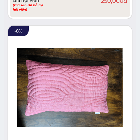
Giá hội viên
250,000
đ
(Giá sàn Hi1 hỗ trợ
hội viên)
-
8
%