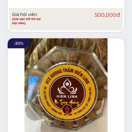
Giá hội viên
500,000
đ
(Giá sàn Hi1 hỗ trợ
hội viên)
-
30
%