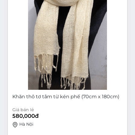
Khăn thô tơ tằm từ kén phế (70cm x 180cm)
Giá bán lẻ
580,000
đ
Hà Nội