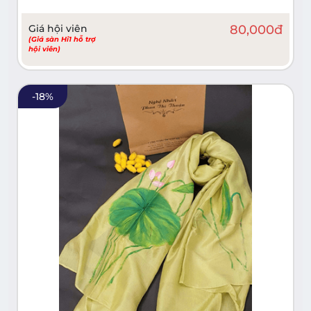
Giá hội viên
80,000
đ
(Giá sàn Hi1 hỗ trợ
hội viên)
-
18
%