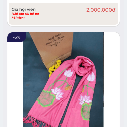
Giá hội viên
2,000,000
đ
(Giá sàn Hi1 hỗ trợ
hội viên)
-
6
%