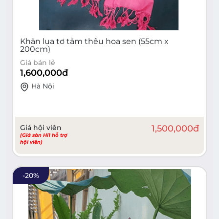
Khăn lụa tơ tằm thêu hoa sen (55cm x
200cm)
Giá bán lẻ
1,600,000
đ
Hà Nội
Giá hội viên
1,500,000
đ
(Giá sàn Hi1 hỗ trợ
hội viên)
-
20
%