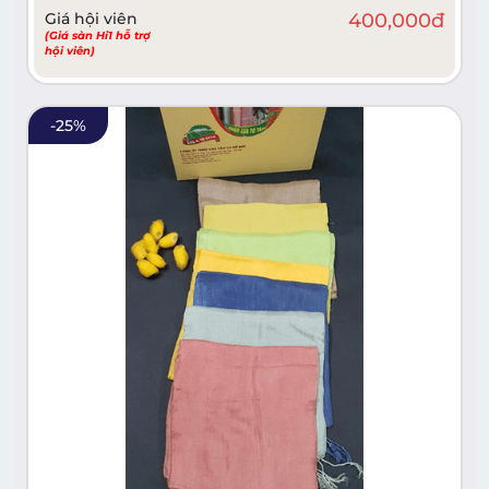
Giá hội viên
400,000
đ
(Giá sàn Hi1 hỗ trợ
hội viên)
-
25
%