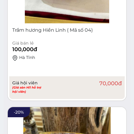
Trầm hương Hiền Linh ( Mã số 04)
Giá bán lẻ
100,000
đ
Hà Tĩnh
Giá hội viên
70,000
đ
(Giá sàn Hi1 hỗ trợ
hội viên)
-
20
%