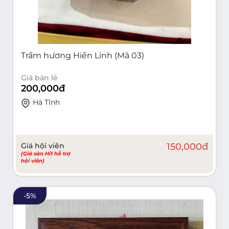
Trầm hương Hiền Linh (Mã 03)
Giá bán lẻ
200,000
đ
Hà Tĩnh
Giá hội viên
150,000
đ
(Giá sàn Hi1 hỗ trợ
hội viên)
-
5
%