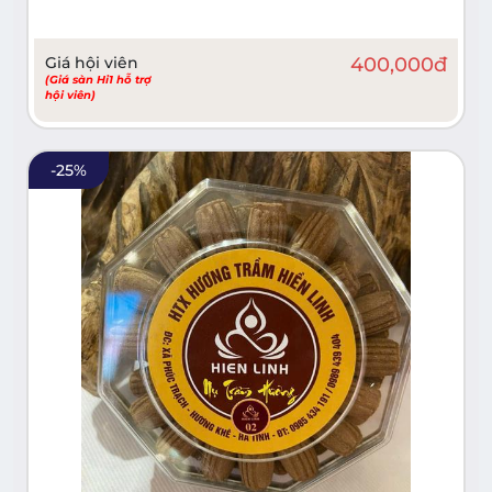
Giá hội viên
400,000
đ
(Giá sàn Hi1 hỗ trợ
hội viên)
-
25
%