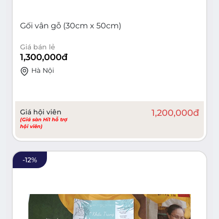
Gối vân gỗ (30cm x 50cm)
Giá bán lẻ
1,300,000
đ
Hà Nội
Giá hội viên
1,200,000
đ
(Giá sàn Hi1 hỗ trợ
hội viên)
-
12
%