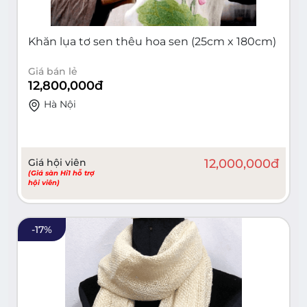
Khăn lụa tơ sen thêu hoa sen (25cm x 180cm)
Giá bán lẻ
12,800,000
đ
Hà Nội
Giá hội viên
12,000,000
đ
(Giá sàn Hi1 hỗ trợ
hội viên)
-
17
%