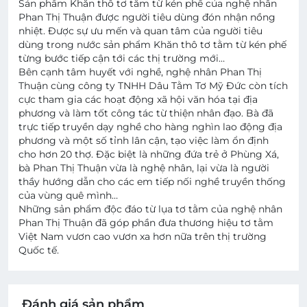
Sản phẩm Khăn thô tơ tằm từ kén phế của nghệ nhân
Phan Thị Thuận được người tiêu dùng đón nhận nồng
nhiệt. Được sự ưu mến và quan tâm của người tiêu
dùng trong nước sản phẩm Khăn thô tơ tằm từ kén phế
từng bước tiếp cận tới các thị trường mới…
Bên cạnh tâm huyết với nghề, nghệ nhân Phan Thị
Thuận cùng công ty TNHH Dâu Tằm Tơ Mỹ Đức còn tích
cực tham gia các hoạt động xã hội văn hóa tại địa
phương và làm tốt công tác từ thiện nhân đạo. Bà đã
trực tiếp truyền dạy nghề cho hàng nghìn lao động địa
phương và một số tỉnh lân cận, tạo việc làm ổn định
cho hơn 20 thợ. Đặc biệt là những đứa trẻ ở Phùng Xá,
bà Phan Thị Thuận vừa là nghệ nhân, lại vừa là người
thầy hướng dẫn cho các em tiếp nối nghề truyền thống
của vùng quê mình…
Những sản phẩm độc đáo từ lụa tơ tằm của nghệ nhân
Phan Thị Thuận đã góp phần đưa thương hiệu tơ tằm
Việt Nam vươn cao vươn xa hơn nữa trên thị trường
Quốc tế.
Đánh giá sản phẩm