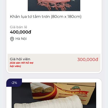
Khăn lụa tơ tằm trơn (80cm x 180cm)
Giá bán lẻ
400,000
đ
Hà Nội
Giá hội viên
300,000
đ
(Giá sàn Hi1 hỗ trợ
hội viên)
-
2
%