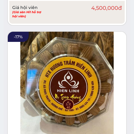
Giá hội viên
4,500,000
đ
(Giá sàn Hi1 hỗ trợ
hội viên)
-
17
%