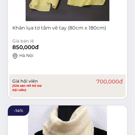
Khăn lụa tơ tằm vẽ tay (80cm x 180cm)
Giá bán lẻ
850,000
đ
Hà Nội
Giá hội viên
700,000
đ
(Giá sàn Hi1 hỗ trợ
hội viên)
-
14
%