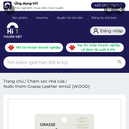
Ứng dụng Hi1
MỞ ỨNG DỤNG
Trải nghiệm mua sắm trực tuyến
Sản phẩm
Voucher
Quyền lợi hội viên
Đăng ký nhà bán
C
Đăng nhập
Trang chủ
/
Chăm sóc nhà cửa
/
Nước thơm Grasse Leather 4mlx2 (WOOD)