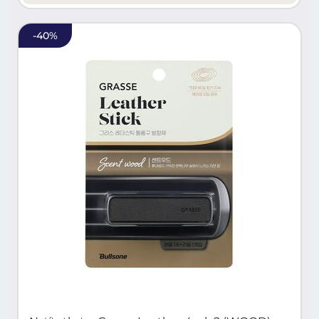
-
40
%