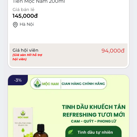
Tiên Mộc Nam 200ml
Giá bán lẻ
145,000
đ
Hà Nội
Giá hội viên
94,000
đ
(Giá sàn Hi1 hỗ trợ
hội viên)
-
3
%