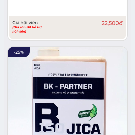
Giá hội viên
22,500
đ
(Giá sàn Hi1 hỗ trợ
hội viên)
-
25
%