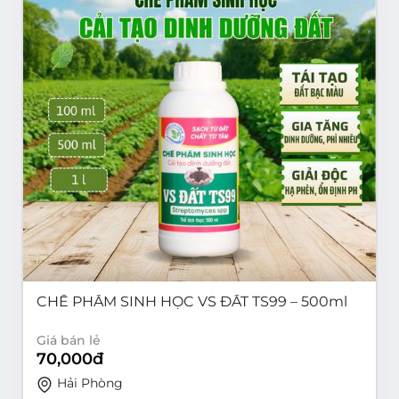
CHẾ PHẨM SINH HỌC VS ĐẤT TS99 – 500ml
Giá bán lẻ
70,000
đ
Hải Phòng