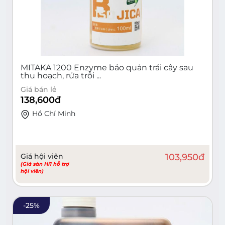
MITAKA 1200 Enzyme bảo quản trái cây sau
thu hoạch, rửa trôi ...
Giá bán lẻ
138,600
đ
Hồ Chí Minh
Giá hội viên
103,950
đ
(Giá sàn Hi1 hỗ trợ
hội viên)
-
25
%