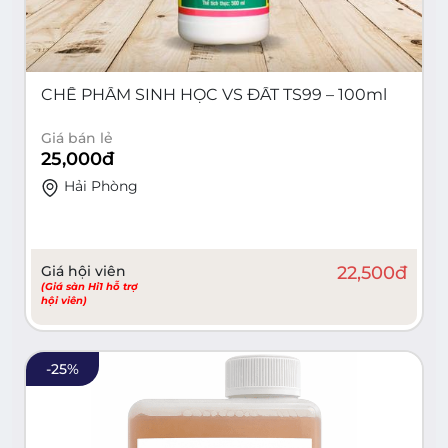
CHẾ PHẨM SINH HỌC VS ĐẤT TS99 – 100ml
Giá bán lẻ
25,000
đ
Hải Phòng
Giá hội viên
22,500
đ
(Giá sàn Hi1 hỗ trợ
hội viên)
-
25
%