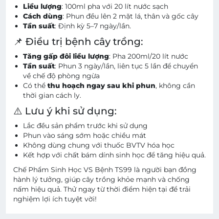
Liều lượng
: 100ml pha với 20 lít nước sạch
Cách dùng
: Phun đều lên 2 mặt lá, thân và gốc cây
Tần suất
: Định kỳ 5–7 ngày/lần.
📌 Điều trị bệnh cây trồng:
Tăng gấp đôi liều lượng
: Pha 200ml/20 lít nước
Tần suất
: Phun 3 ngày/lần, liên tục 5 lần để chuyển
về chế độ phòng ngừa
Có thể
thu hoạch ngay sau khi phun
, không cần
thời gian cách ly.
⚠️ Lưu ý khi sử dụng:
Lắc đều sản phẩm trước khi sử dụng
Phun vào sáng sớm hoặc chiều mát
Không dùng chung với thuốc BVTV hóa học
Kết hợp với chất bám dính sinh học để tăng hiệu quả.
Chế Phẩm Sinh Học VS Bệnh TS99 là người bạn đồng
hành lý tưởng, giúp cây trồng khỏe mạnh và chống
nấm hiệu quả. Thử ngay từ thời điểm hiện tại để trải
nghiệm lợi ích tuyệt vời!