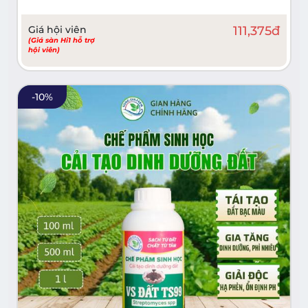
Giá hội viên
111,375
đ
(Giá sàn Hi1 hỗ trợ
hội viên)
-
10
%