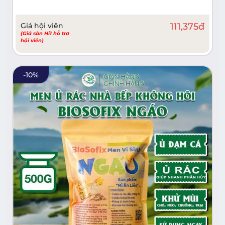
Giá hội viên
111,375
đ
(Giá sàn Hi1 hỗ trợ
hội viên)
-
10
%