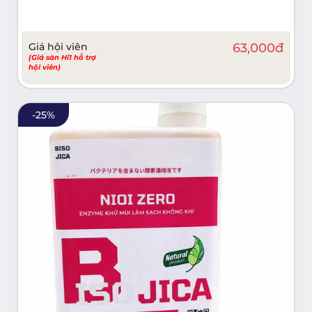
Giá hội viên
63,000
đ
(Giá sàn Hi1 hỗ trợ
hội viên)
-
25
%