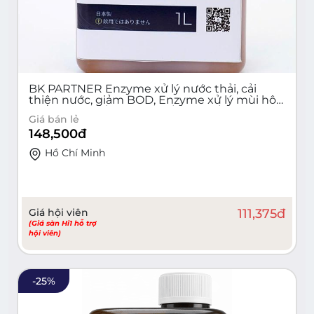
BK PARTNER Enzyme xử lý nước thải, cải
thiện nước, giảm BOD, Enzyme xử lý mùi hôi
tận gốc( Chai/100ml; Hộp/1 Lít; Túi/10 Lít)
Giá bán lẻ
148,500
đ
Hồ Chí Minh
Giá hội viên
111,375
đ
(Giá sàn Hi1 hỗ trợ
hội viên)
-
25
%