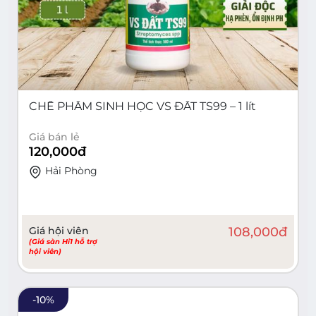
CHẾ PHẨM SINH HỌC VS ĐẤT TS99 – 1 lít
Giá bán lẻ
120,000
đ
Hải Phòng
Giá hội viên
108,000
đ
(Giá sàn Hi1 hỗ trợ
hội viên)
-
10
%