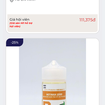
Giá hội viên
111,375
đ
(Giá sàn Hi1 hỗ trợ
hội viên)
-
25
%