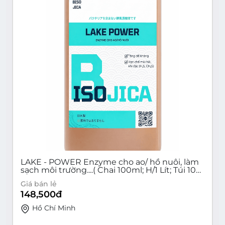
LAKE - POWER Enzyme cho ao/ hồ nuôi, làm
sạch môi trường....( Chai 100ml; H/1 Lít; Túi 10
Lít)
Giá bán lẻ
148,500
đ
Hồ Chí Minh