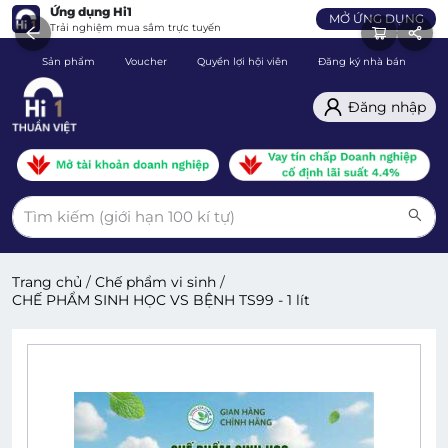
Ứng dụng Hi1
MỞ ỨNG DỤNG
Trải nghiệm mua sắm trực tuyến
Sản phẩm
Voucher
Quyền lợi hội viên
Đăng ký nhà bán
C
Đăng nhập
Trang chủ
/
Chế phẩm vi sinh
/
CHẾ PHẨM SINH HỌC VS BỆNH TS99 - 1 lít