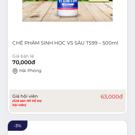
CHẾ PHẨM SINH HỌC VS SÂU TS99 – 500ml
Giá bán lẻ
70,000
đ
Hải Phòng
Giá hội viên
63,000
đ
(Giá sàn Hi1 hỗ trợ
hội viên)
-
3
%