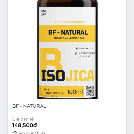
BF - NATURAL
Giá bán lẻ
148,500
đ
Hồ Chí Minh