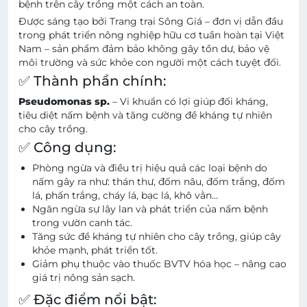
bệnh trên cây trồng một cách an toàn.
Được sáng tạo bởi Trang trại Sông Giá – đơn vị dẫn đầu
trong phát triển nông nghiệp hữu cơ tuần hoàn tại Việt
Nam – sản phẩm đảm bảo không gây tồn dư, bảo vệ
môi trường và sức khỏe con người một cách tuyệt đối.
✅ Thành phần chính:
Pseudomonas sp.
– Vi khuẩn có lợi giúp đối kháng,
tiêu diệt nấm bệnh và tăng cường đề kháng tự nhiên
cho cây trồng.
✅ Công dụng:
Phòng ngừa và điều trị hiệu quả các loại bệnh do
nấm gây ra như: thán thư, đốm nâu, đốm trắng, đốm
lá, phấn trắng, cháy lá, bạc lá, khô vằn…
Ngăn ngừa sự lây lan và phát triển của nấm bệnh
trong vườn canh tác.
Tăng sức đề kháng tự nhiên cho cây trồng, giúp cây
khỏe mạnh, phát triển tốt.
Giảm phụ thuộc vào thuốc BVTV hóa học – nâng cao
giá trị nông sản sạch.
✅ Đặc điểm nổi bật: