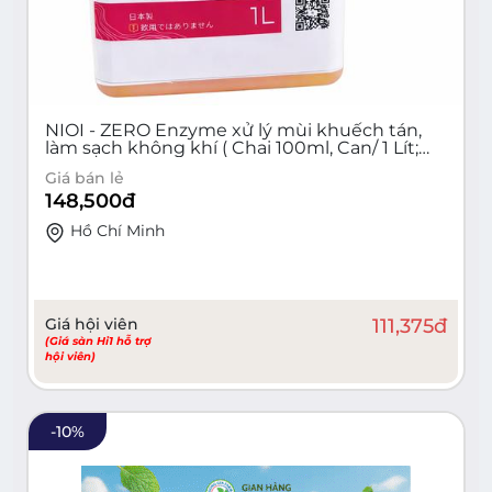
NIOI - ZERO Enzyme xử lý mùi khuếch tán,
làm sạch không khí ( Chai 100ml, Can/ 1 Lít;
Túi 10 Lít)
Giá bán lẻ
148,500
đ
Hồ Chí Minh
Giá hội viên
111,375
đ
(Giá sàn Hi1 hỗ trợ
hội viên)
-
10
%