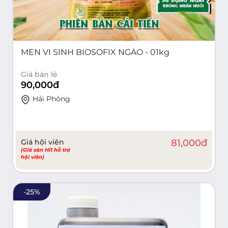
MEN VI SINH BIOSOFIX NGÁO - 01kg
Giá bán lẻ
90,000
đ
Hải Phòng
Giá hội viên
81,000
đ
(Giá sàn Hi1 hỗ trợ
hội viên)
-
25
%