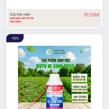
Giá hội viên
37,125
đ
(Giá sàn Hi1 hỗ trợ
hội viên)
-
10
%