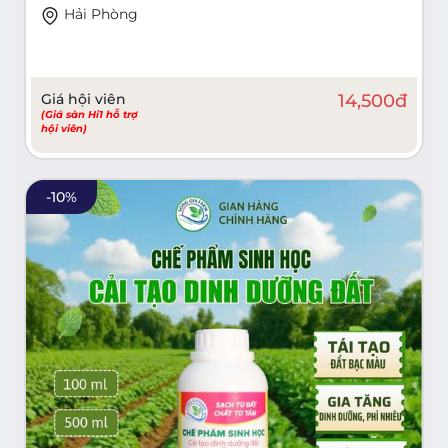
Hải Phòng
Giá hội viên
14,500
đ
(Giá sàn Hi1 hỗ trợ
hội viên)
-
10
%