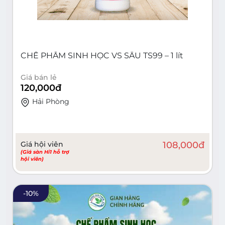
CHẾ PHẨM SINH HỌC VS SÂU TS99 – 1 lít
Giá bán lẻ
120,000
đ
Hải Phòng
Giá hội viên
108,000
đ
(Giá sàn Hi1 hỗ trợ
hội viên)
-
10
%