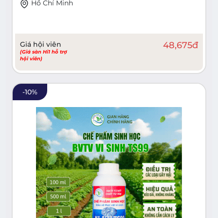
Hồ Chí Minh
Giá hội viên
48,675
đ
(Giá sàn Hi1 hỗ trợ
hội viên)
-
10
%