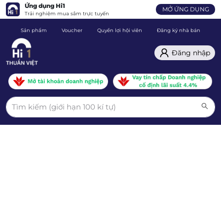
Ứng dụng Hi1
MỞ ỨNG DỤNG
Trải nghiệm mua sắm trực tuyến
Sản phẩm
Voucher
Quyền lợi hội viên
Đăng ký nhà bán
C
Đăng nhập