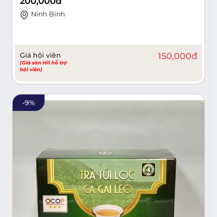
200,000
đ
Ninh Bình
Giá hội viên
150,000
đ
(Giá sàn Hi1 hỗ trợ
hội viên)
-
9
%