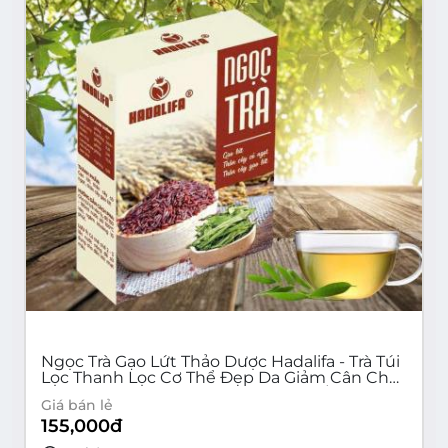
Ngọc Trà Gạo Lứt Thảo Dược Hadalifa - Trà Túi
Lọc Thanh Lọc Cơ Thể Đẹp Da Giảm Cân Cho
Người Tiểu Đường (Hộp 30 gói x 6g/gói)
Giá bán lẻ
155,000
đ