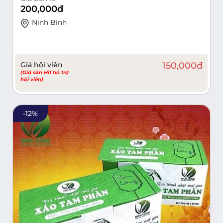
200,000
đ
Ninh Bình
Giá hội viên
150,000
đ
(Giá sàn Hi1 hỗ trợ
hội viên)
-
12
%