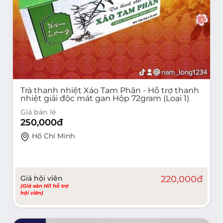
Trà thanh nhiệt Xáo Tam Phân - Hỗ trợ thanh
nhiệt giải độc mát gan Hộp 72gram (Loại 1)
Giá bán lẻ
250,000
đ
Hồ Chí Minh
Giá hội viên
220,000
đ
(Giá sàn Hi1 hỗ trợ
hội viên)