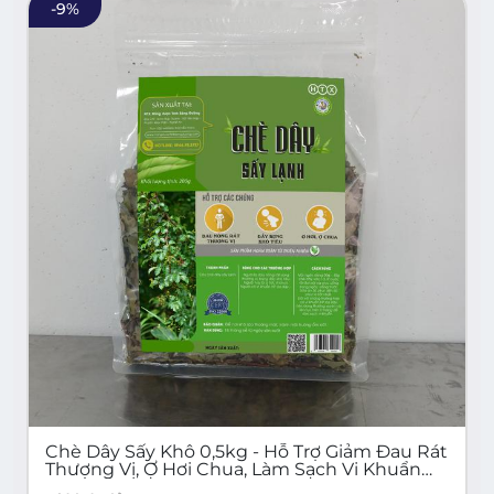
-
9
%
Chè Dây Sấy Khô 0,5kg - Hỗ Trợ Giảm Đau Rát
Thượng Vị, Ợ Hơi Chua, Làm Sạch Vi Khuẩn
HP Dạ Dày