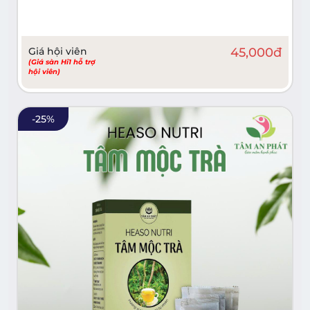
Giá hội viên
45,000
đ
(Giá sàn Hi1 hỗ trợ
hội viên)
-
25
%