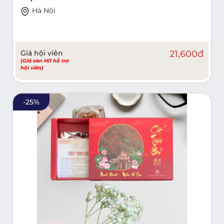
Hà Nội
Giá hội viên
21,600
đ
(Giá sàn Hi1 hỗ trợ
hội viên)
-
25
%