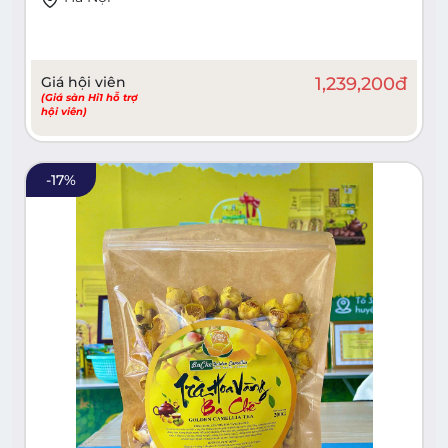
Giá hội viên
1,239,200
đ
(Giá sàn Hi1 hỗ trợ
hội viên)
-
17
%