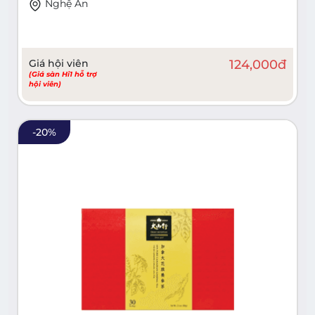
Nghệ An
Giá hội viên
124,000
đ
(Giá sàn Hi1 hỗ trợ
hội viên)
-
20
%