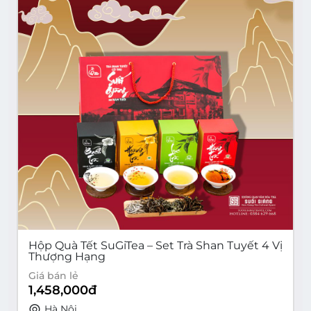
Hộp Quà Tết SuGiTea – Set Trà Shan Tuyết 4 Vị
Thượng Hạng
Giá bán lẻ
1,458,000
đ
Hà Nội