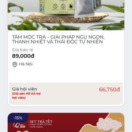
TÂM MỘC TRÀ – GIẢI PHÁP NGỦ NGON,
THANH NHIỆT VÀ THẢI ĐỘC TỰ NHIÊN
Giá bán lẻ
89,000
đ
Hà Nội
Giá hội viên
66,750
đ
(Giá sàn Hi1 hỗ trợ
hội viên)
-
15
%