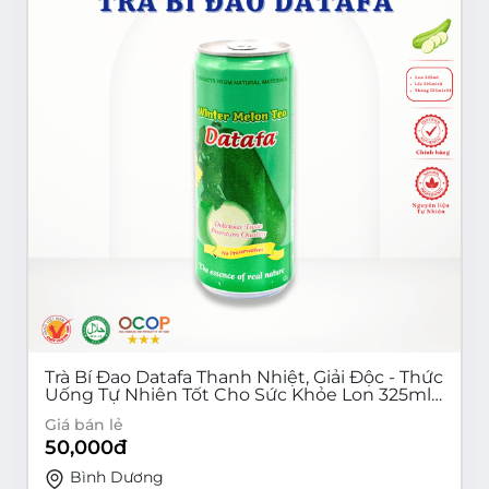
Trà Bí Đao Datafa Thanh Nhiệt, Giải Độc - Thức
Uống Tự Nhiên Tốt Cho Sức Khỏe Lon 325ml
(Lốc 6 lon, Thùng 24 lon)
Giá bán lẻ
50,000
đ
Bình Dương