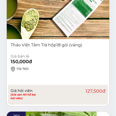
Thảo Việt Tâm Trà hộp18 gói (vàng)
Giá bán lẻ
150,000
đ
Hà Nội
Giá hội viên
127,500
đ
(Giá sàn Hi1 hỗ trợ
hội viên)
-
25
%