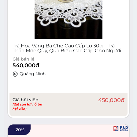
Trà Hoa Vàng Ba Chẽ Cao Cấp Lọ 30g – Trà
Thảo Mộc Quý, Quà Biếu Cao Cấp Cho Người
Thân
Giá bán lẻ
540,000
đ
Quảng Ninh
Giá hội viên
450,000
đ
(Giá sàn Hi1 hỗ trợ
hội viên)
-
20
%