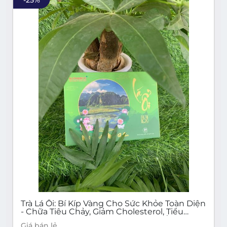
Trà Lá Ổi: Bí Kíp Vàng Cho Sức Khỏe Toàn Diện
- Chữa Tiêu Chảy, Giảm Cholesterol, Tiểu
Đường, Sốt Xuất Huyết & Nhiều Lợi Ích Khác!
Giá bán lẻ