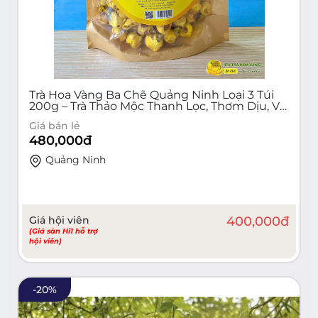
Trà Hoa Vàng Ba Chẽ Quảng Ninh Loại 3 Túi
200g – Trà Thảo Mộc Thanh Lọc, Thơm Dịu, Vị
Ngọt Thanh
Giá bán lẻ
480,000
đ
Quảng Ninh
Giá hội viên
400,000
đ
(Giá sàn Hi1 hỗ trợ
hội viên)
-
20
%