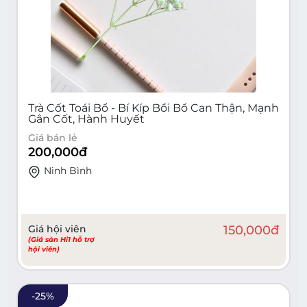
Trà Cốt Toái Bổ - Bí Kíp Bồi Bổ Can Thận, Mạnh
Gân Cốt, Hành Huyết
Giá bán lẻ
200,000
đ
Ninh Bình
Giá hội viên
150,000
đ
(Giá sàn Hi1 hỗ trợ
hội viên)
-
25
%