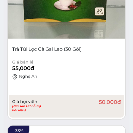
Trà Túi Lọc Cà Gai Leo (30 Gói)
Giá bán lẻ
55,000
đ
Nghệ An
Giá hội viên
50,000
đ
(Giá sàn Hi1 hỗ trợ
hội viên)
-
33
%