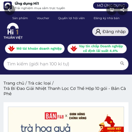
Ứng dụng Hi1
MỞ ỨNG DỤNG
Trải nghiệm mua sắm trực tuyến
Sản phẩm
Voucher
Quyền lợi hội viên
Đăng ký nhà bán
C
Đăng nhập
Trang chủ
/
Trà các loại
/
Trà Bí Đao Giải Nhiệt Thanh Lọc Cơ Thể Hộp 10 gói - Bản Cà
Phê