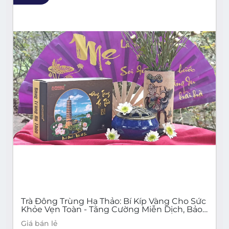
Trà Đông Trùng Hạ Thảo: Bí Kíp Vàng Cho Sức
Khỏe Vẹn Toàn - Tăng Cường Miễn Dịch, Bảo
Vệ Tim Mạch, Kiểm Soát Đường Huyết
Giá bán lẻ