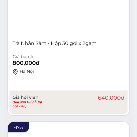
Trà Nhân Sâm - Hộp 30 gói x 2gam
Giá bán lẻ
800,000
đ
Hà Nội
Giá hội viên
640,000
đ
(Giá sàn Hi1 hỗ trợ
hội viên)
-
17
%