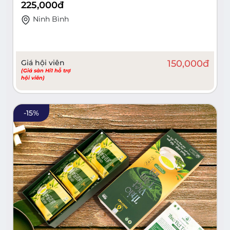
225,000
đ
Ninh Bình
Giá hội viên
150,000
đ
(Giá sàn Hi1 hỗ trợ
hội viên)
-
15
%