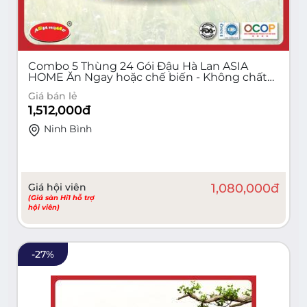
Combo 5 Thùng 24 Gói Đậu Hà Lan ASIA
HOME Ăn Ngay hoặc chế biến - Không chất
bảo quản
Giá bán lẻ
1,512,000
đ
Ninh Bình
Giá hội viên
1,080,000
đ
(Giá sàn Hi1 hỗ trợ
hội viên)
-
27
%