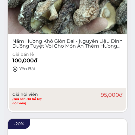
Nấm Hương Khô Giòn Dai - Nguyên Liệu Dinh
Dưỡng Tuyệt Vời Cho Món Ăn Thêm Hương
Vị Đặc Trưng (200g)
Giá bán lẻ
100,000
đ
Yên Bái
Giá hội viên
95,000
đ
(Giá sàn Hi1 hỗ trợ
hội viên)
-
20
%