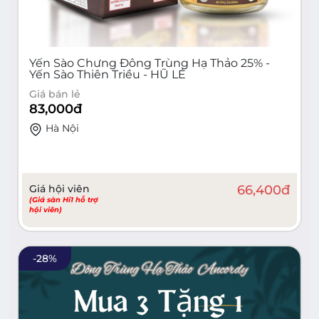
Yến Sào Chưng Đông Trùng Hạ Thảo 25% -
Yến Sào Thiên Triều - HŨ LẺ
Giá bán lẻ
83,000
đ
Hà Nội
Giá hội viên
66,400
đ
(Giá sàn Hi1 hỗ trợ
hội viên)
-
28
%