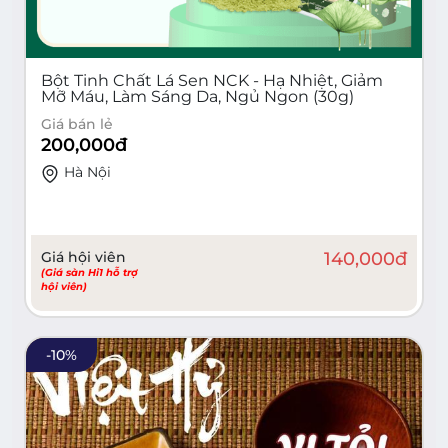
Bột Tinh Chất Lá Sen NCK - Hạ Nhiệt, Giảm
Mỡ Máu, Làm Sáng Da, Ngủ Ngon (30g)
Giá bán lẻ
200,000
đ
Hà Nội
Giá hội viên
140,000
đ
(Giá sàn Hi1 hỗ trợ
hội viên)
-
10
%