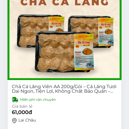
Chả Cá Lăng Viên AA 200g/Gói – Cá Lăng Tươi
Dai Ngon, Tiện Lợi, Không Chất Bảo Quản –
Mua 1kg trở lên Freeship
Miễn phí vận chuyển
Giá bán lẻ
61,000
đ
Lai Châu