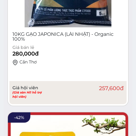
10KG GẠO JAPONICA (LÀI NHẬT) - Organic
100%
Giá bán lẻ
280,000
đ
Cần Thơ
Giá hội viên
257,600
đ
(Giá sàn Hi1 hỗ trợ
hội viên)
-
42
%