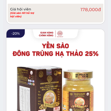
Giá hội viên
178,000
đ
(Giá sàn Hi1 hỗ trợ
hội viên)
-
20
%