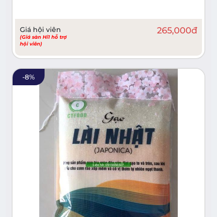
Giá hội viên
265,000
đ
(Giá sàn Hi1 hỗ trợ
hội viên)
-
8
%