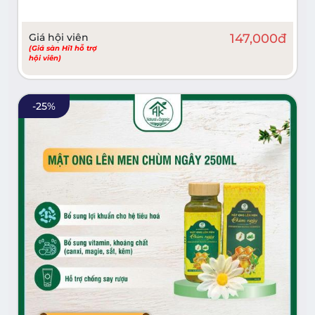
Giá hội viên
147,000
đ
(Giá sàn Hi1 hỗ trợ
hội viên)
-
25
%