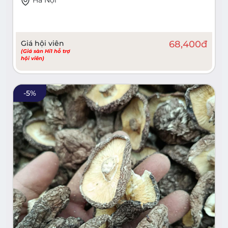
Giá hội viên
68,400
đ
(Giá sàn Hi1 hỗ trợ
hội viên)
-
5
%