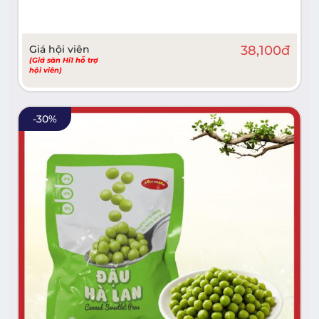
Giá hội viên
38,100
đ
(Giá sàn Hi1 hỗ trợ
hội viên)
-
30
%