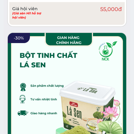
Giá hội viên
55,000
đ
(Giá sàn Hi1 hỗ trợ
hội viên)
-
30
%