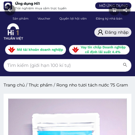
Ứng dụng Hi1
MỞ ỨNG DỤNG
Trải nghiệm mua sắm trực tuyến
Sản phẩm
Voucher
Quyền lợi hội viên
Đăng ký nhà bán
C
Đăng nhập
Trang chủ
/
Thực phẩm
/
Rong nho tươi tách nước 75 Gram