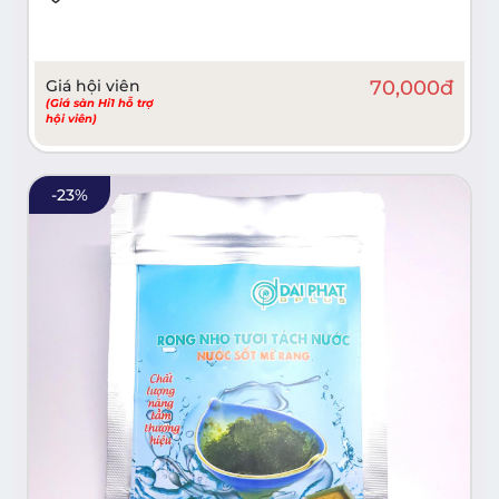
Giá hội viên
70,000
đ
(Giá sàn Hi1 hỗ trợ
hội viên)
-
23
%