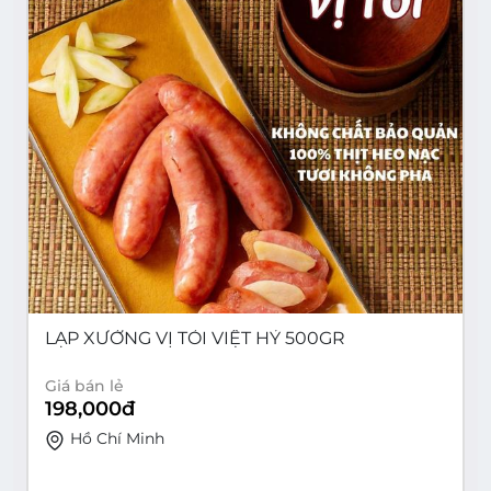
LẠP XƯỞNG VỊ TỎI VIỆT HỶ 500GR
Giá bán lẻ
198,000
đ
Hồ Chí Minh