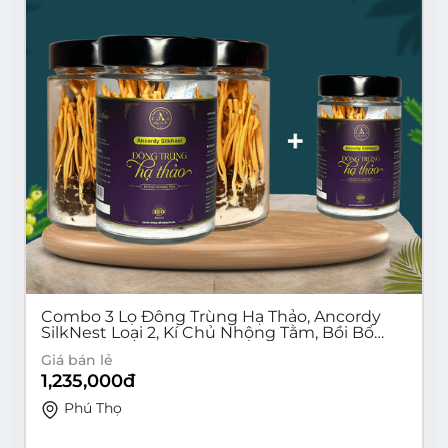
Combo 3 Lọ Đông Trùng Hạ Thảo, Ancordy
SilkNest Loại 2, Kí Chủ Nhộng Tằm, Bồi Bổ
Sức Khoẻ
Giá bán lẻ
1,235,000
đ
Phú Thọ