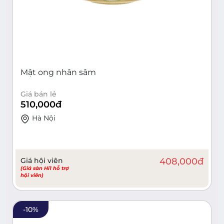
Mật ong nhân sâm
Giá bán lẻ
510,000
đ
Hà Nội
Giá hội viên
408,000
đ
(Giá sàn Hi1 hỗ trợ
hội viên)
-
10
%