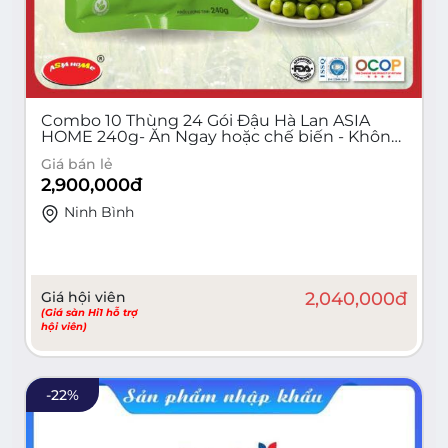
Combo 10 Thùng 24 Gói Đậu Hà Lan ASIA
HOME 240g- Ăn Ngay hoặc chế biến - Không
chất bảo quản
Giá bán lẻ
2,900,000
đ
Ninh Bình
Giá hội viên
2,040,000
đ
(Giá sàn Hi1 hỗ trợ
hội viên)
-
22
%