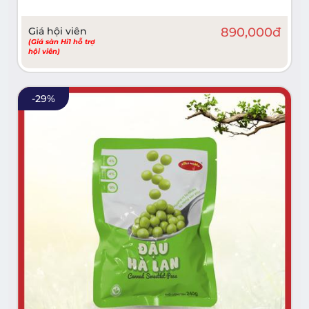
Giá hội viên
890,000
đ
(Giá sàn Hi1 hỗ trợ
hội viên)
-
29
%