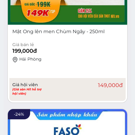
Mật Ong lên men Chùm Ngây - 250ml
Giá bán lẻ
199,000
đ
Hải Phòng
Giá hội viên
149,000
đ
(Giá sàn Hi1 hỗ trợ
hội viên)
-
24
%