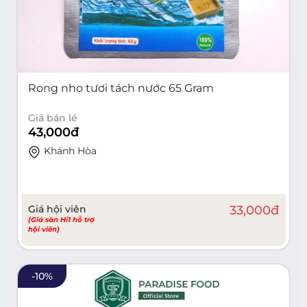
Rong nho tươi tách nước 65 Gram
Giá bán lẻ
43,000
đ
Khánh Hòa
Giá hội viên
33,000
đ
(Giá sàn Hi1 hỗ trợ
hội viên)
-
10
%