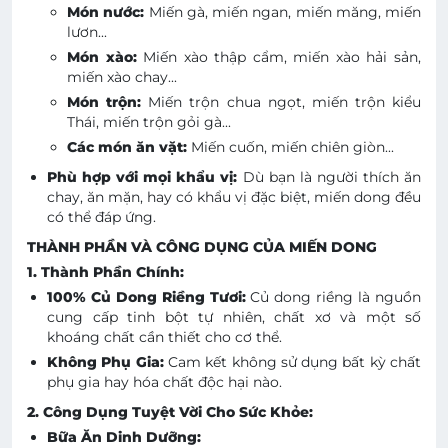
Món nước:
Miến gà, miến ngan, miến măng, miến
lươn...
Món xào:
Miến xào thập cẩm, miến xào hải sản,
miến xào chay...
Món trộn:
Miến trộn chua ngọt, miến trộn kiểu
Thái, miến trộn gỏi gà...
Các món ăn vặt:
Miến cuốn, miến chiên giòn...
Phù hợp với mọi khẩu vị:
Dù bạn là người thích ăn
chay, ăn mặn, hay có khẩu vị đặc biệt, miến dong đều
có thể đáp ứng.
THÀNH PHẦN VÀ CÔNG DỤNG CỦA MIẾN DONG
1. Thành Phần Chính:
100% Củ Dong Riềng Tươi:
Củ dong riềng là nguồn
cung cấp tinh bột tự nhiên, chất xơ và một số
khoáng chất cần thiết cho cơ thể.
Không Phụ Gia:
Cam kết không sử dụng bất kỳ chất
phụ gia hay hóa chất độc hại nào.
2. Công Dụng Tuyệt Vời Cho Sức Khỏe:
Bữa Ăn Dinh Dưỡng: