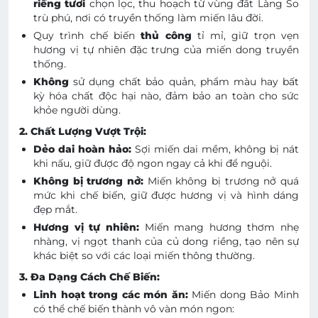
riềng tươi
chọn lọc, thu hoạch từ vùng đất Làng So
trù phú, nơi có truyền thống làm miến lâu đời.
Quy trình chế biến
thủ công
tỉ mỉ, giữ trọn vẹn
hương vị tự nhiên đặc trưng của miến dong truyền
thống.
Không
sử dụng chất bảo quản, phẩm màu hay bất
kỳ hóa chất độc hại nào, đảm bảo an toàn cho sức
khỏe người dùng.
2. Chất Lượng Vượt Trội:
Dẻo dai hoàn hảo:
Sợi miến dai mềm, không bị nát
khi nấu, giữ được độ ngon ngay cả khi để nguội.
Không bị trương nở:
Miến không bị trương nở quá
mức khi chế biến, giữ được hương vị và hình dáng
đẹp mắt.
Hương vị tự nhiên:
Miến mang hương thơm nhẹ
nhàng, vị ngọt thanh của củ dong riềng, tạo nên sự
khác biệt so với các loại miến thông thường.
3. Đa Dạng Cách Chế Biến:
Linh hoạt trong các món ăn:
Miến dong Bảo Minh
có thể chế biến thành vô vàn món ngon: