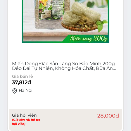
Miến Dong Đặc Sản Làng So Bảo Minh 200g -
Dẻo Dai Tự Nhiên, Không Hóa Chất, Bữa Ăn
Dinh Dưỡng, Hỗ Trợ Tiêu Hóa | Miến Dong
Giá bán lẻ
Truyền Thống
37,812
đ
Hà Nội
Giá hội viên
28,000
đ
(Giá sàn Hi1 hỗ trợ
hội viên)