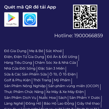
Quét mã QR để tải App
Hotline:
1900066859
Đồ Gia Dụng
Mẹ & Bé
Sức Khoẻ
Điện, Điện Tử Gia Dụng
Đồ Ăn & Đồ Uống
Hàng Tiêu Dùng
Chăm Sóc Xe & Nhà Cửa
Nhà Cửa Đời Sống
Đặc Sản 3 Miền
Sữa & Các Sản Phẩm Sữa
Ô Tô, Ô Tô Điện
Golf & Phụ Kiện
Thời Trang
Mỹ Phẩm
Sản Phẩm Nông Nghiệp
Sản phẩm vùng miền (OCOP)
Thực Phẩm Chức Năng
Xe Máy & Xe Máy Điện
Sản Phẩm Dịch Vụ
Nước Hoa
Sách
Sản Phẩm Y Dược
Làng Nghề
Đồng Hồ
Bảo Hộ Lao Động
Giầy thể thao