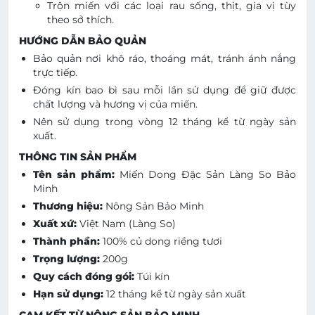
Trộn miến với các loại rau sống, thịt, gia vị tùy
theo sở thích.
HƯỚNG DẪN BẢO QUẢN
Bảo quản nơi khô ráo, thoáng mát, tránh ánh nắng
trực tiếp.
Đóng kín bao bì sau mỗi lần sử dụng để giữ được
chất lượng và hương vị của miến.
Nên sử dụng trong vòng 12 tháng kể từ ngày sản
xuất.
THÔNG TIN SẢN PHẨM
Tên sản phẩm:
Miến Dong Đặc Sản Làng So Bảo
Minh
Thương hiệu:
Nông Sản Bảo Minh
Xuất xứ:
Việt Nam (Làng So)
Thành phần:
100% củ dong riềng tươi
Trọng lượng:
200g
Quy cách đóng gói:
Túi kín
Hạn sử dụng:
12 tháng kể từ ngày sản xuất
CAM KẾT TỪ NÔNG SẢN BẢO MINH