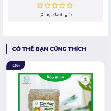
(
0
lượt đánh giá)
CÓ THỂ BẠN CŨNG THÍCH
-
26
%