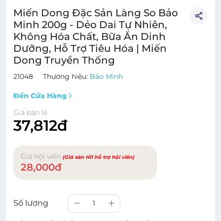
Miến Dong Đặc Sản Làng So Bảo
Minh 200g - Dẻo Dai Tự Nhiên,
Không Hóa Chất, Bữa Ăn Dinh
Dưỡng, Hỗ Trợ Tiêu Hóa | Miến
Dong Truyền Thống
21048
Thương hiệu:
Bảo Minh
Đến Cửa Hàng
Giá bán lẻ
37,812đ
Giá hội viên
(Giá sàn Hi1 hỗ trợ hội viên)
28,000đ
Số lượng
1