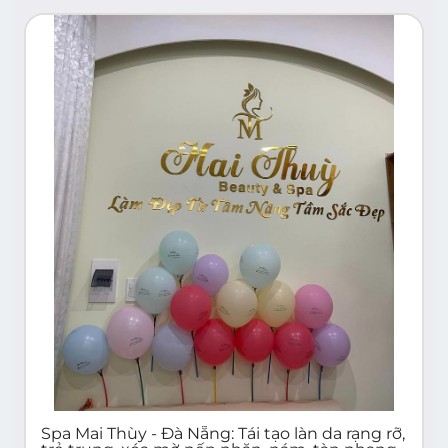
Spa Mai Thùy - Đà Nẵng: Tái tạo làn da rạng rỡ,