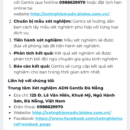
với Gentis qua hotline
0988629970
hoặc đặt lịch hẹn
online tại
website
http://xetnghiemadn.biolee.com.vn/
.
Chuẩn bị mẫu xét nghiệm:
Gentis sẽ hướng dẫn
bạn cách lấy mẫu xét nghiệm phù hợp với từng loại
dịch vụ.
Tiến hành xét nghiệm:
Mẫu xét nghiệm sẽ được
đưa về phòng lab để tiến hành xét nghiệm.
Phân tích kết quả:
Kết quả xét nghiệm sẽ được
phân tích bởi đội ngũ chuyên gia giàu kinh nghiệm.
Báo cáo kết quả:
Gentis sẽ cung cấp kết quả xét
nghiệm cho bạn trong thời gian sớm nhất.
Liên hệ với chúng tôi:
Trung tâm Xét nghiệm ADN Gentis Đà Nẵng
Địa chỉ:
125 Đ. Lê Văn Hiến, Khuê Mỹ, Ngũ Hành
Sơn, Đà Nẵng, Việt Nam
Điện thoại:
0988629970
Website:
http://xetnghiemadn.biolee.com.vn/
Facebook:
https://www.facebook.com/xetnghiemadn
ref=embed_page