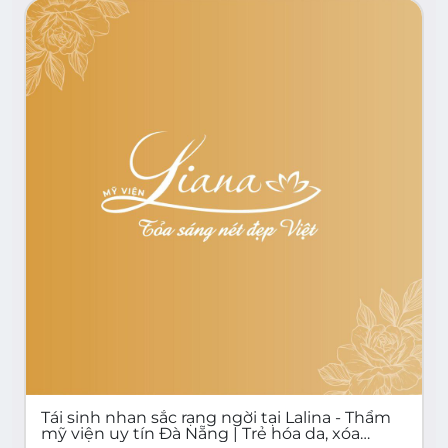
Tái sinh nhan sắc rạng ngời tại Lalina - Thẩm
mỹ viện uy tín Đà Nẵng | Trẻ hóa da, xóa