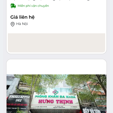
tại Hà Nội | Dịch vụ nha khoa uy tín, chuyên
Miễn phí vận chuyển
nghiệp, giá cả hợp lý | Khám, điều trị, phục
hình, niềng răng, tẩy trắng - 95 Vũ Ngọc Phan,
Láng Hạ, Đống Đa, Hà Nội
Giá liên hệ
Hà Nội