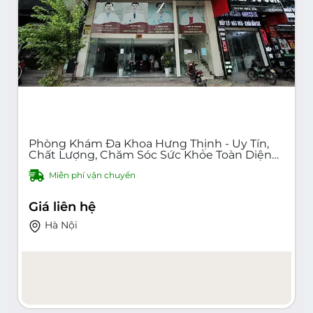
Phòng Khám Đa Khoa Hưng Thịnh - Uy Tín,
Chất Lượng, Chăm Sóc Sức Khỏe Toàn Diện
Tại Hà Nội - Khám Bệnh, Chẩn Đoán, Điều Trị
Miễn phí vận chuyển
Hiệu Quả - Đội Ngũ Y Bác Sĩ Kinh Nghiệm,
Trang Thiết Bị Hiện Đại
Giá liên hệ
Hà Nội