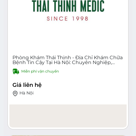
Phòng Khám Thái Thịnh - Địa Chỉ Khám Chữa
Bệnh Tin Cậy Tại Hà Nội: Chuyên Nghiệp,
Hiện Đại, Tận Tâm. Khám Nội Khoa, Sản Khoa,
Miễn phí vận chuyển
Nhi Khoa, Da Liễu, Tai Mũi Họng, Răng Hàm
Mặt. Khám Sức Khỏe Định Kỳ, Khám Sức Khỏe
Trước Khi Kết Hôn. Liên Hệ Ngay!
Giá liên hệ
Hà Nội