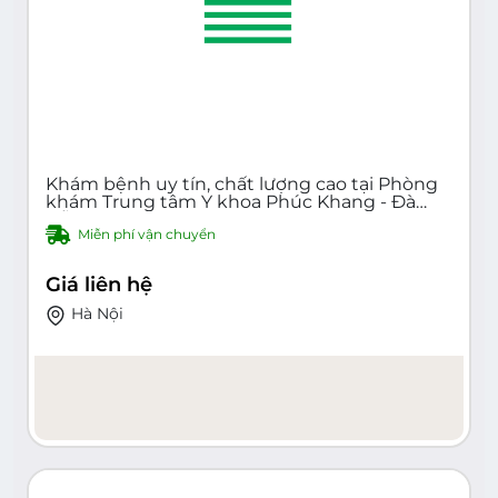
Khám bệnh uy tín, chất lượng cao tại Phòng
khám Trung tâm Y khoa Phúc Khang - Đà
Nẵng: Nâng niu sức khỏe, vun trồng hạnh
Miễn phí vận chuyển
phúc - Phúc Khang Hospital -
phuckhanghospital.com
Giá liên hệ
Hà Nội