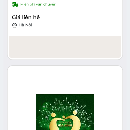
nhăn, trị mụn, nám, tàn nhang, sẹo, phun
Miễn phí vận chuyển
xăm...
Giá liên hệ
Hà Nội