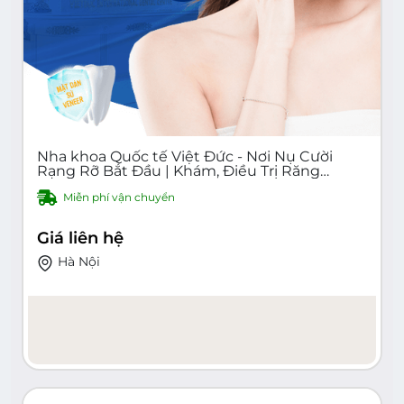
Nha khoa Quốc tế Việt Đức - Nơi Nụ Cười
Rạng Rỡ Bắt Đầu | Khám, Điều Trị Răng
Miệng Uy Tín, Chất Lượng Cao Tại Hà Nội |
Miễn phí vận chuyển
Bác Sĩ Chuyên Nghiệp, Trang Thiết Bị Hiện
Đại, Dịch Vụ Đa Dạng
Giá liên hệ
Hà Nội