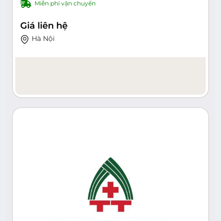
Miễn phí vận chuyển
sở 2: Tòa nhà CC2, Nguyễn Hữu Thọ, Hoàng
Mai
Giá liên hệ
Hà Nội