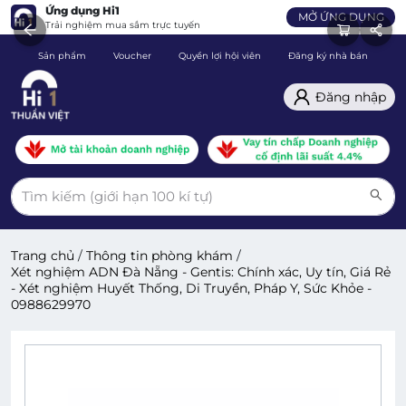
Ứng dụng Hi1
MỞ ỨNG DỤNG
Trải nghiệm mua sắm trực tuyến
Sản phẩm
Voucher
Quyền lợi hội viên
Đăng ký nhà bán
C
Đăng nhập
Trang chủ
/
Thông tin phòng khám
/
Xét nghiệm ADN Đà Nẵng - Gentis: Chính xác, Uy tín, Giá Rẻ
- Xét nghiệm Huyết Thống, Di Truyền, Pháp Y, Sức Khỏe -
0988629970