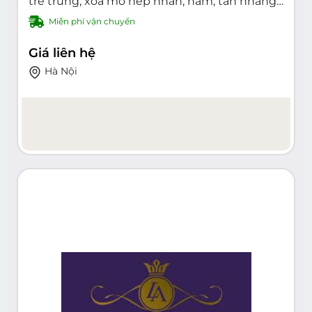
trẻ trung, xóa mờ nếp nhăn, nám, tàn nhang,
mụn chuyên nghiệp
Miễn phí vận chuyển
Giá liên hệ
Hà Nội