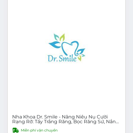
Nha Khoa Dr. Smile - Nâng Niêu Nụ Cười
Rạng Rỡ: Tẩy Trắng Răng, Bọc Răng Sứ, Nắn
Chỉnh Răng, Cấy Ghép Implant Uy Tín Tại Hà
Miễn phí vận chuyển
Nội