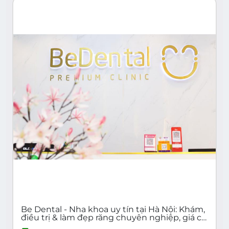
Be Dental - Nha khoa uy tín tại Hà Nội: Khám,
điều trị & làm đẹp răng chuyên nghiệp, giá cả
hợp lý | Cơ sở 1: 7B Thi Sách, Hai Bà Trưng | Cơ