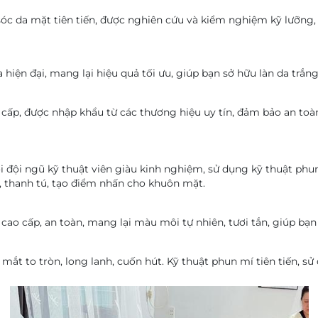
c da mặt tiên tiến, được nghiên cứu và kiểm nghiệm kỹ lưỡng, p
iện đại, mang lại hiệu quả tối ưu, giúp bạn sở hữu làn da trắn
p, được nhập khẩu từ các thương hiệu uy tín, đảm bảo an toàn, 
i đội ngũ kỹ thuật viên giàu kinh nghiệm, sử dụng kỹ thuật phu
, thanh tú, tạo điểm nhấn cho khuôn mặt.
o cấp, an toàn, mang lại màu môi tự nhiên, tươi tắn, giúp bạn t
 mắt to tròn, long lanh, cuốn hút. Kỹ thuật phun mí tiên tiến, 