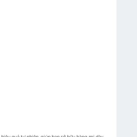
o hiệu quả tự nhiên, giúp bạn sở hữu hàng mi dày,