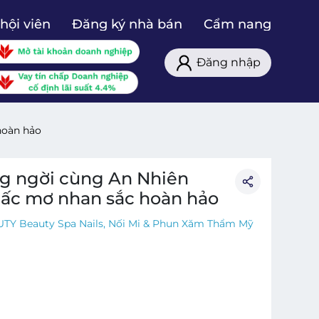
hội viên
Đăng ký nhà bán
Cẩm nang
Đăng nhập
hoàn hảo
ạng ngời cùng An Nhiên
iấc mơ nhan sắc hoàn hảo
TY Beauty Spa Nails, Nối Mi & Phun Xăm Thẩm Mỹ