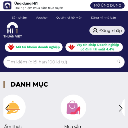
Ứng dụng Hi1
MỞ ỨNG DỤNG
Trải nghiệm mua sắm trực tuyến
Sản phẩm
Voucher
Quyền lợi hội viên
Đăng ký nhà bán
C
Đăng nhập
DANH MỤC
Mua sắm
Giải trí