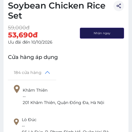
Soybean Chicken Rice
Set
59,000
đ
53,690
đ
Nhận ngay
Ưu đãi đến
10/10/2026
Cửa hàng áp dụng
184
cửa hàng
Khâm Thiên
--
201 Khâm Thiên, Quận Đống Đa, Hà Nội
Lò Đúc
--