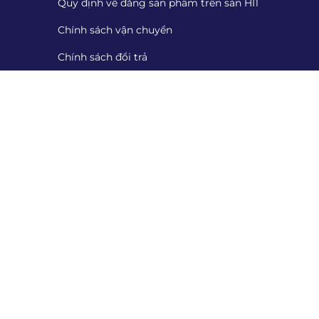
Quy định về đăng sản phẩm trên sàn HI1
Chính sách vận chuyển
Chính sách đổi trả
Chính sách thanh toán
Cung cấp chứng từ
Tiếp nhận đánh giá
Danh sách tiếp nhận đánh giá
Quét mã QR để tải App