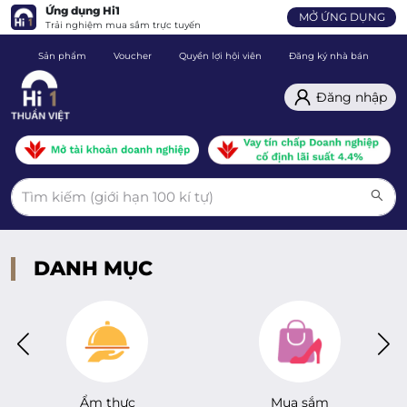
Ứng dụng Hi1
MỞ ỨNG DỤNG
Trải nghiệm mua sắm trực tuyến
Sản phẩm
Voucher
Quyền lợi hội viên
Đăng ký nhà bán
C
Đăng nhập
DANH MỤC
Ẩm thực
Mua sắm