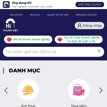
Ứng dụng Hi1
MỞ ỨNG DỤNG
Trải nghiệm mua sắm trực tuyến
Sản phẩm
Voucher
Quyền lợi hội viên
Đăng ký nhà bán
C
Đăng nhập
DANH MỤC
Ẩm thực
Mua sắm