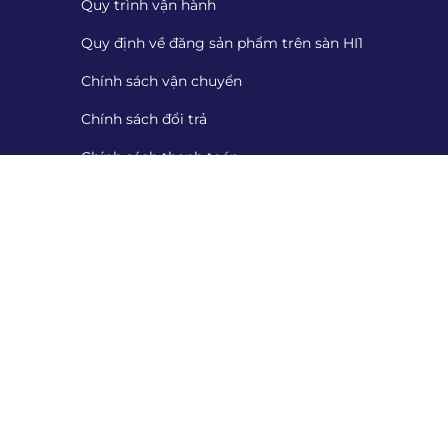
Quy trình vận hành
Quy định về đăng sản phẩm trên sàn HI1
Chính sách vận chuyển
Chính sách đổi trả
Chính sách thanh toán
Cung cấp chứng từ
Tiếp nhận đánh giá
Danh sách tiếp nhận đánh giá
Quét mã QR để tải App