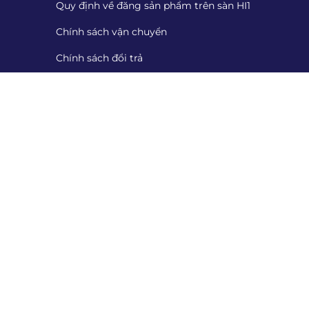
Quy định về đăng sản phẩm trên sàn HI1
Chính sách vận chuyển
Chính sách đổi trả
Chính sách thanh toán
Cung cấp chứng từ
Tiếp nhận đánh giá
Danh sách tiếp nhận đánh giá
Quét mã QR để tải App