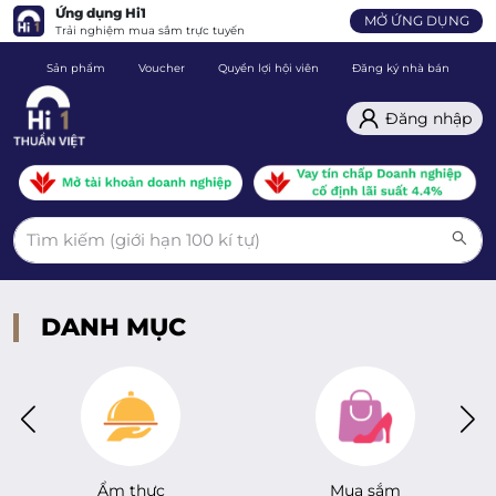
Ứng dụng Hi1
MỞ ỨNG DỤNG
Trải nghiệm mua sắm trực tuyến
Sản phẩm
Voucher
Quyền lợi hội viên
Đăng ký nhà bán
C
Đăng nhập
DANH MỤC
Ẩm thực
Mua sắm